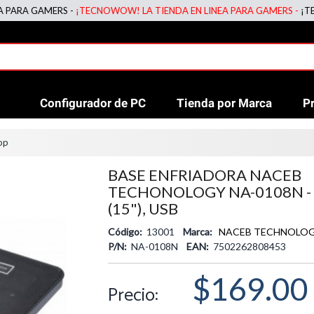
GAMERS -
¡TECNOWOW! LA TIENDA EN LINEA PARA GAMERS -
¡TECNOWOW
Configurador de PC
Tienda por Marca
P
op
BASE ENFRIADORA NACEB
TECHONOLOGY NA-0108N - 
(15"), USB
Código:
13001
Marca:
NACEB TECHNOLO
P/N:
NA-0108N
EAN:
7502262808453
$169.00
Precio: