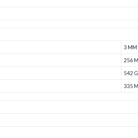
3 MM
256 
542 G
335 