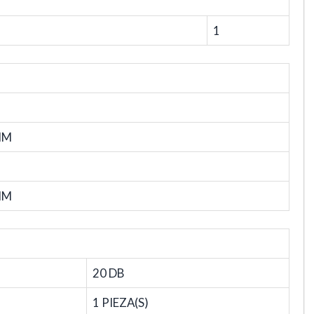
1
MM
MM
20 DB
1 PIEZA(S)