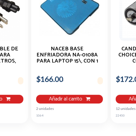
BLE DE
NACEB BASE
CAND
PARA
ENFRIADORA NA-0108A
CHOIC
ETROS,
PARA LAPTOP 15\, CON 1
C
91
VENTILADOR DE
1200RPM, AZUL
$166.00
$172.
to
Añadir al carrito
Aña
2 unidades
12 unidades
1064
22450