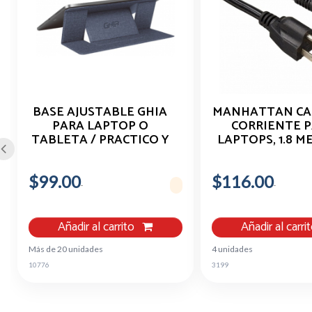
BASE AJUSTABLE GHIA
MANHATTAN CA
PARA LAPTOP O
CORRIENTE 
TABLETA / PRACTICO Y
LAPTOPS, 1.8 M
DELGADO / HASTA 15.6
NEGRO 3485
PULGADAS
$99.00
$116.00
Añadir al carrito
Añadir al carri
Más de 20 unidades
4 unidades
10776
3199