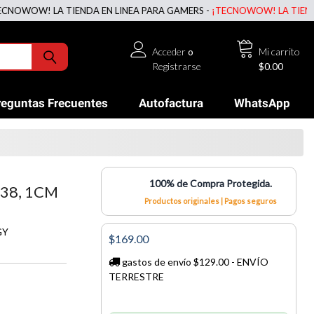
! LA TIENDA EN LINEA PARA GAMERS -
¡TECNOWOW! LA TIENDA EN LI
Acceder
o
Mi carrito
Registrarse
$0.00
reguntas Frecuentes
Autofactura
WhatsApp
100% de Compra Protegida.
38, 1CM
Productos originales | Pagos seguros
GY
$169.00
gastos de envío $129.00 - ENVÍO
TERRESTRE