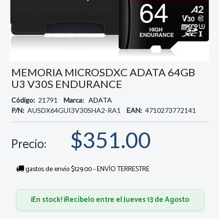
MEMORIA MICROSDXC ADATA 64GB
U3 V30S ENDURANCE
Código:
21791
Marca:
ADATA
P/N:
AUSDX64GUI3V30SHA2-RA1
EAN:
4710273772141
$351.00
Precio:
gastos de envío $129.00 - ENVÍO TERRESTRE
¡En stock! ¡Recíbelo entre el Jueves 13 de Agosto