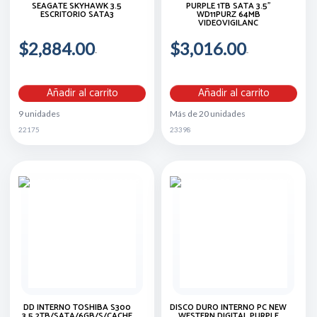
SEAGATE SKYHAWK 3.5
PURPLE 1TB SATA 3.5"
ESCRITORIO SATA3
WD11PURZ 64MB
VIDEOVIGILANC
$2,884.00
$3,016.00
Añadir al carrito
Añadir al carrito
9 unidades
Más de 20 unidades
22175
23398
DD INTERNO TOSHIBA S300
DISCO DURO INTERNO PC NEW
3.5 2TB/SATA/6GB/S/CACHE
WESTERN DIGITAL PURPLE