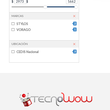
$
2973
$
5662
MARCAS
STYLOS
2
VORAGO
1
UBICACIÓN
CEDIS Nacional
3