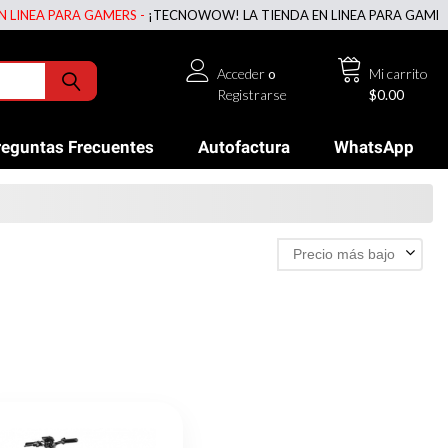
NEA PARA GAMERS -
¡TECNOWOW! LA TIENDA EN LINEA PARA GAMERS -
Acceder
o
Mi carrito
Registrarse
$0.00
reguntas Frecuentes
Autofactura
WhatsApp
Precio más bajo