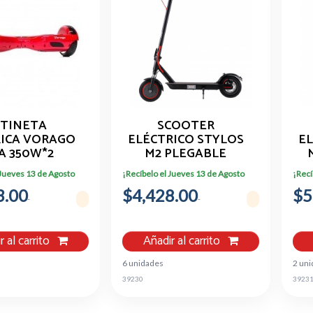
TINETA
SCOOTER
RICA VORAGO
ELÉCTRICO STYLOS
EL
A 350W*2
M2 PLEGABLE
FUEGO, LUZ
30KM/H 250W
 Jueves 13 de Agosto
¡Recíbelo el Jueves 13 de Agosto
¡Recí
LED
3.00
$4,428.00
$5
r al carrito
Añadir al carrito
6 unidades
2 un
39230
3923