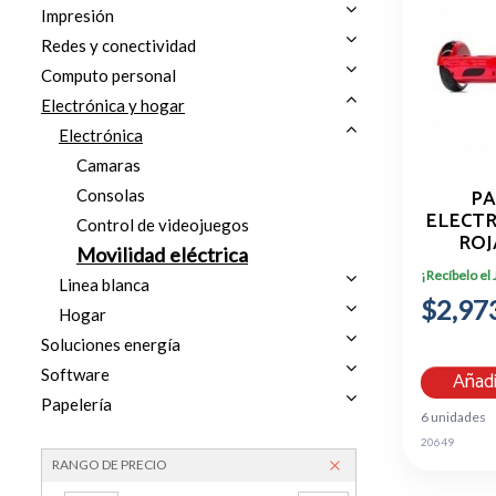
Impresión
Redes y conectividad
Computo personal
Electrónica y hogar
Electrónica
Camaras
PA
Consolas
ELECT
Control de videojuegos
ROJ
Movilidad eléctrica
ANTI
¡Recíbelo el
Linea blanca
$2,97
Hogar
Soluciones energía
Software
Añadi
Papelería
6 unidades
20649
RANGO DE PRECIO