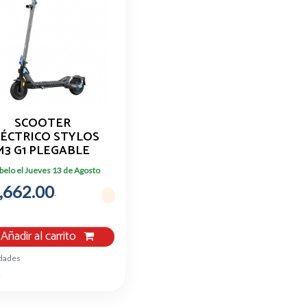
SCOOTER
ÉCTRICO STYLOS
M3 G1 PLEGABLE
30KM/H 350W
belo el Jueves 13 de Agosto
,662.00
Añadir al carrito
idades
1