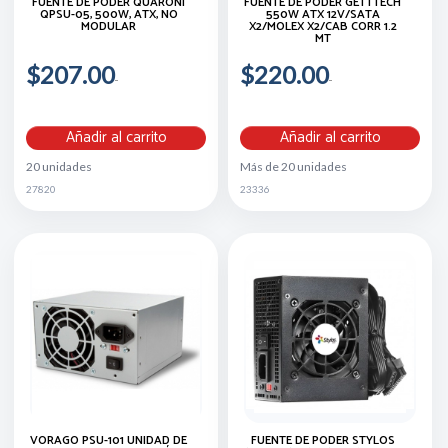
FUENTE DE PODER QUARONI
FUENTE DE PODER GETTTECH
QPSU-05, 500W, ATX, NO
550W ATX 12V/SATA
MODULAR
X2/MOLEX X2/CAB CORR 1.2
MT
$207.00
$220.00
Añadir al carrito
Añadir al carrito
20 unidades
Más de 20 unidades
27820
23336
VORAGO PSU-101 UNIDAD DE
FUENTE DE PODER STYLOS