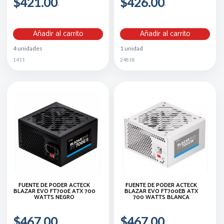
$421.00
$426.00
Añadir al carrito
Añadir al carrito
4 unidades
1 unidad
1411
24818
FUENTE DE PODER ACTECK
FUENTE DE PODER ACTECK
BLAZAR EVO FT700E ATX 700
BLAZAR EVO FT700EB ATX
WATTS NEGRO
700 WATTS BLANCA
$467.00
$467.00