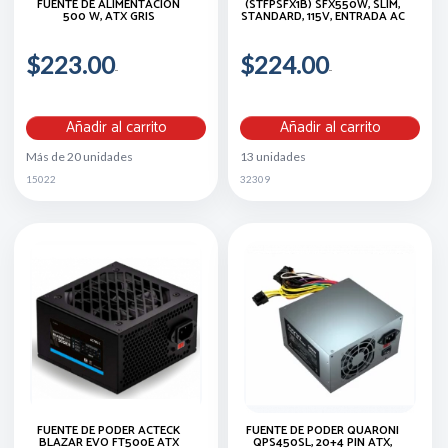
FUENTE DE ALIMENTACIÓN
(STFPSFX1B) SFX550W, SLIM,
500 W, ATX GRIS
STANDARD, 115V, ENTRADA AC
$223.00
$224.00
Añadir al carrito
Añadir al carrito
Más de 20 unidades
13 unidades
15022
32309
FUENTE DE PODER ACTECK
FUENTE DE PODER QUARONI
BLAZAR EVO FT500E ATX
QPS450SL, 20+4 PIN ATX,