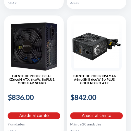
42159
23821
FUENTE DE PODER XZEAL
FUENTE DE PODER MSI MAG
XZ650M ATX, 650W, 80PLUS,
A650GN II 650W 80 PLUS
MODULAR NEGRO
GOLD NEGRO ATX
$836.00
$842.00
Añadir al carrito
Añadir al carrito
7 unidades
Más de 20 unidades
27324
42067