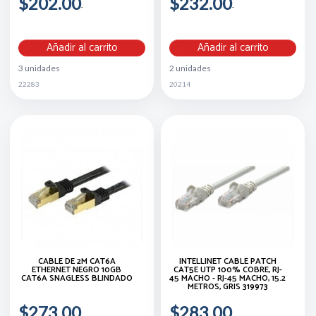
$202.00
$232.00
Añadir al carrito
Añadir al carrito
3 unidades
2 unidades
22283
20214
CABLE DE 2M CAT6A
INTELLINET CABLE PATCH
ETHERNET NEGRO 10GB
CAT5E UTP 100% COBRE, RJ-
CAT6A SNAGLESS BLINDADO
45 MACHO - RJ-45 MACHO, 15.2
METROS, GRIS 319973
$273.00
$283.00