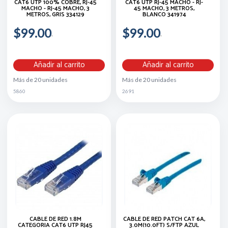
CAT6 UTP 100% COBRE, RJ-45
CAT6 UTP RJ-45 MACHO - RJ-
MACHO - RJ-45 MACHO, 3
45 MACHO, 3 METROS,
METROS, GRIS 334129
BLANCO 341974
$99.00
$99.00
Añadir al carrito
Añadir al carrito
Más de 20 unidades
Más de 20 unidades
5860
2691
CABLE DE RED 1.8M
CABLE DE RED PATCH CAT 6A,
CATEGORIA CAT6 UTP RJ45
3.0M(10.0FT) S/FTP AZUL