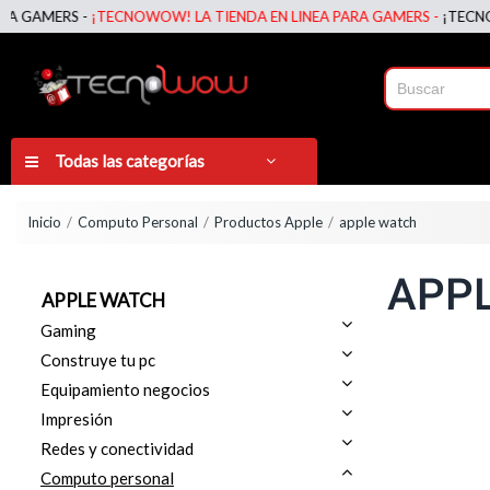
 GAMERS -
¡TECNOWOW! LA TIENDA EN LINEA PARA GAMERS -
¡TECNOWOW
Todas las categorías
Inicio
Computo Personal
Productos Apple
apple watch
APP
APPLE WATCH
Gaming
Construye tu pc
Equipamiento negocios
Impresión
Redes y conectividad
Computo personal