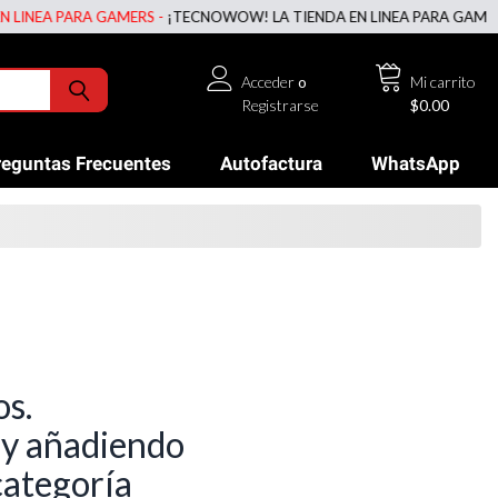
NEA PARA GAMERS -
¡TECNOWOW! LA TIENDA EN LINEA PARA GAMERS -
Acceder
o
Mi carrito
Registrarse
$0.00
reguntas Frecuentes
Autofactura
WhatsApp
os.
 y añadiendo
categoría