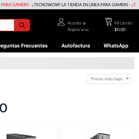
GAMERS -
¡TECNOWOW! LA TIENDA EN LINEA PARA GAMERS -
¡TECNOWOW
Acceder
o
Mi carrito
Registrarse
$0.00
reguntas Frecuentes
Autofactura
WhatsApp
Precio más bajo
IO