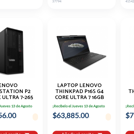
37794
4154
ENOVO
LAPTOP LENOVO
STATION P2
THINKPAD P16S G4
T
 ULTRA 7-265
CORE ULTRA 7 16GB
AM 512GB SSD
RAM 512GB SSD
U
 Jueves 13 de Agosto
¡Recíbelo el Jueves 13 de Agosto
¡Recí
56.00
$63,885.00
$7