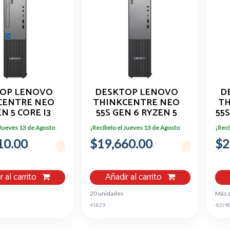
OP LENOVO
DESKTOP LENOVO
D
CENTRE NEO
THINKCENTRE NEO
TH
N 5 CORE I3
55S GEN 6 RYZEN 5
55
DDR5 512GB
32GB 512GB SSD
 Jueves 13 de Agosto
¡Recíbelo el Jueves 13 de Agosto
¡Recí
10.00
$19,660.00
$2
r al carrito
Añadir al carrito
20 unidades
Más 
41829
4209