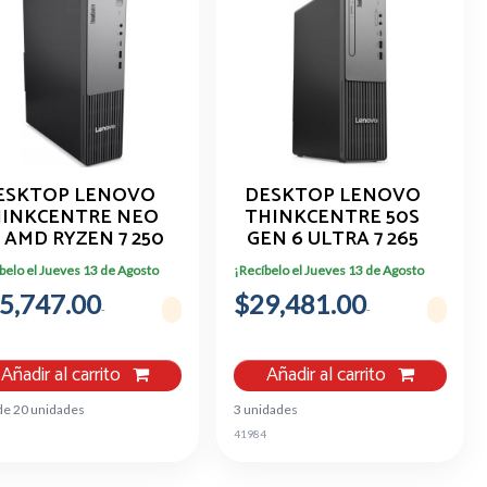
ESKTOP LENOVO
DESKTOP LENOVO
INKCENTRE NEO
THINKCENTRE 50S
S AMD RYZEN 7 250
GEN 6 ULTRA 7 265
16GB 1TB SSD
16GB 1TB SSD
belo el Jueves 13 de Agosto
¡Recíbelo el Jueves 13 de Agosto
5,747.00
$29,481.00
Añadir al carrito
Añadir al carrito
de 20 unidades
3 unidades
8
41984