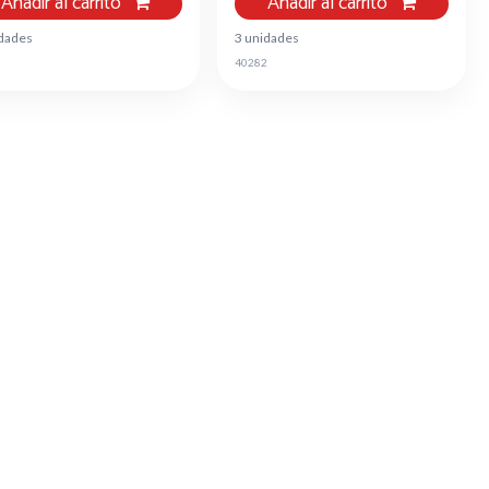
Añadir al carrito
Añadir al carrito
idades
3 unidades
0
40282