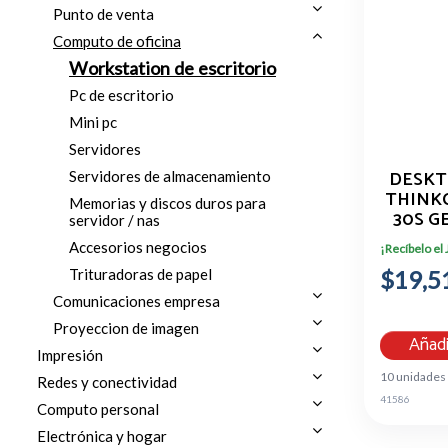
Punto de venta
Computo de oficina
Workstation de escritorio
Pc de escritorio
Mini pc
Servidores
DESKT
Servidores de almacenamiento
THINK
Memorias y discos duros para
30S GE
servidor / nas
8GB 
Accesorios negocios
¡Recíbelo el
$19,5
Trituradoras de papel
Comunicaciones empresa
Proyeccion de imagen
Añadi
Impresión
10 unidades
Redes y conectividad
41586
Computo personal
Electrónica y hogar