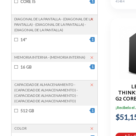
CORE I5
1
41484
DIAGONAL DE LA PANTALLA - (DIAGONAL DE LA
PANTALLA) - (DIAGONAL DE LA PANTALLA) -
(DIAGONAL DE LA PANTALLA)
14"
1
MEMORIA INTERNA - (MEMORIA INTERNA)
16 GB
1
CAPACIDAD DE ALMACENAMIENTO -
L
(CAPACIDAD DE ALMACENAMIENTO) -
THINK
(CAPACIDAD DE ALMACENAMIENTO) -
G2 CORE
(CAPACIDAD DE ALMACENAMIENTO)
16GB R
¡Recíbelo el
512 GB
1
$51,1
COLOR