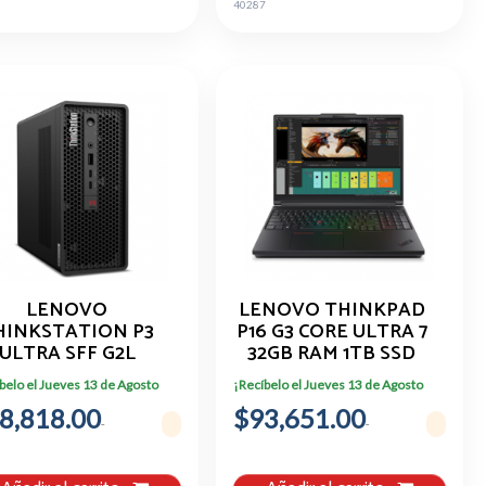
2
40287
LENOVO
LENOVO THINKPAD
HINKSTATION P3
P16 G3 CORE ULTRA 7
ULTRA SFF G2L
32GB RAM 1TB SSD
LTRA 9 32GB RAM
RTX3000
belo el Jueves 13 de Agosto
¡Recíbelo el Jueves 13 de Agosto
1TB SSD
8,818.00
$93,651.00