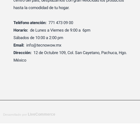
centro del país, desplazamos con gran velocidad los productos
hasta la comodidad de tu hogar.
Teléfono atención:
771 473 09 00
Horario:
de Lunes a Viernes de 9:00 a 6pm
Sábados de 10:00 a 2:00 pm
Email:
info@tecnowow.mx
Dirección:
12 de Octubre 109, Col. San Cayetano, Pachuca, Hgo.
México
LiveCommerce
Desarrollado por