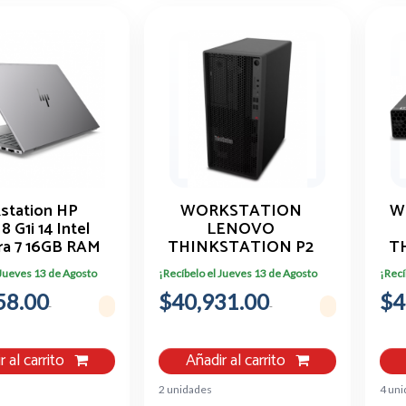
station HP
WORKSTATION
W
 G1i 14 Intel
LENOVO
tra 7 16GB RAM
THINKSTATION P2
T
SD Windows 11
I7-14700 16GB 512GB
U
 Jueves 13 de Agosto
¡Recíbelo el Jueves 13 de Agosto
¡Recí
Pro
SSD T1000
58.00
$40,931.00
$4
r al carrito
Añadir al carrito
2 unidades
4 un