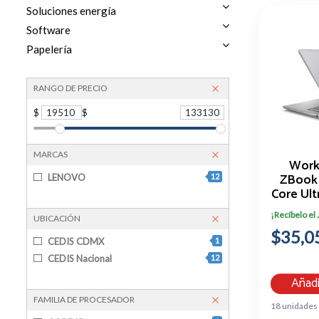
Soluciones energía
Software
Papelería
RANGO DE PRECIO
$
19510
$
133130
MARCAS
Work
ZBook 8
LENOVO
12
Core Ul
512GB S
¡Recíbelo el
UBICACIÓN
$35,0
CEDIS CDMX
1
CEDIS Nacional
12
Añadi
FAMILIA DE PROCESADOR
18 unidades