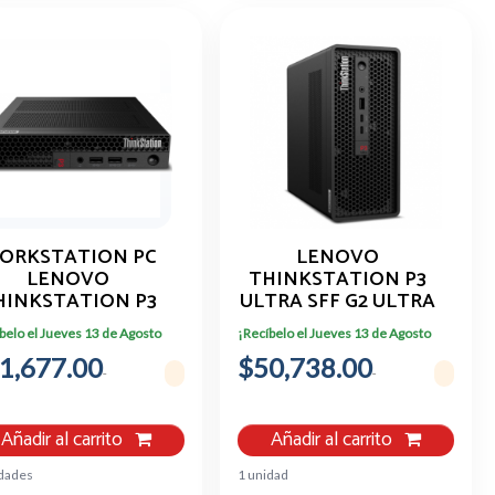
ORKSTATION PC
LENOVO
LENOVO
THINKSTATION P3
HINKSTATION P3
ULTRA SFF G2 ULTRA
LTRA 7 265 16GB
7 16GB RAM 512GB
belo el Jueves 13 de Agosto
¡Recíbelo el Jueves 13 de Agosto
512GB SSD
SSD
1,677.00
$50,738.00
Añadir al carrito
Añadir al carrito
idades
1 unidad