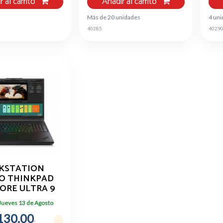
r al carrito
Añadir al carrito
Más de 20 unidades
4 un
40285
4029
KSTATION
O THINKPAD
CORE ULTRA 9
RAM 2TB SSD
 Jueves 13 de Agosto
130.00