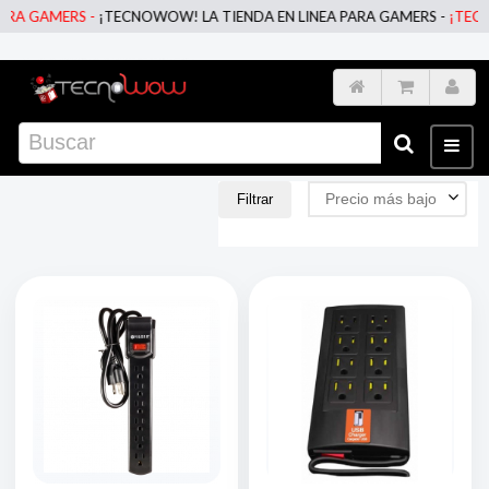
A GAMERS -
¡TECNOWOW! LA TIENDA EN LINEA PARA GAMERS -
¡TECNOW
Precio más bajo
Filtrar