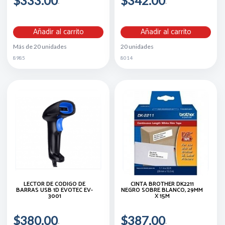
$333.00
$342.00
Añadir al carrito
Añadir al carrito
Más de 20 unidades
20 unidades
8985
8014
LECTOR DE CÓDIGO DE
CINTA BROTHER DK2211
BARRAS USB 1D EVOTEC EV-
NEGRO SOBRE BLANCO, 29MM
3001
X 15M
$380.00
$387.00