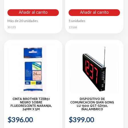
Añadir al carrito
Añadir al carrito
Más de 20 unidades
5 unidades
30135
15168
CINTA BROTHER TZEB51
DISPOSITIVO DE
NEGRO SOBRE
COMUNICACION QIAN GONG
FLUEORESCENTE NARANJA,
LU 1300 QST-SD130,
24MM X 5M
INALAMBRICO
$396.00
$399.00