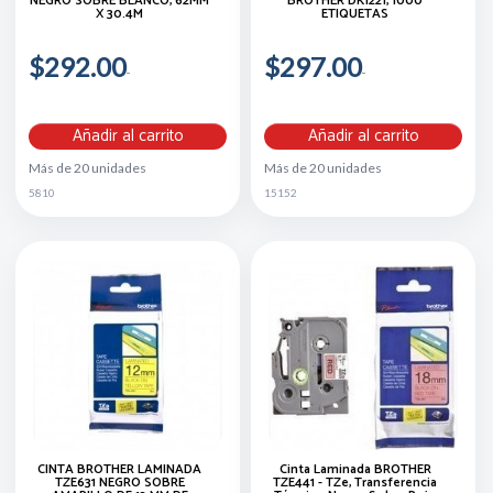
NEGRO SOBRE BLANCO, 62MM
BROTHER DK1221, 1000
X 30.4M
ETIQUETAS
$292.00
$297.00
Añadir al carrito
Añadir al carrito
Más de 20 unidades
Más de 20 unidades
5810
15152
CINTA BROTHER LAMINADA
Cinta Laminada BROTHER
TZE631 NEGRO SOBRE
TZE441 - TZe, Transferencia