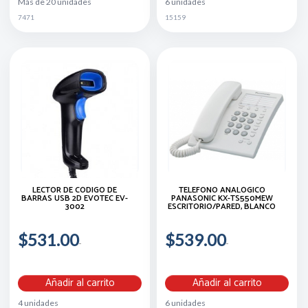
Más de 20 unidades
6 unidades
7471
15159
LECTOR DE CÓDIGO DE
TELÉFONO ANALÓGICO
BARRAS USB 2D EVOTEC EV-
PANASONIC KX-TS550MEW
3002
ESCRITORIO/PARED, BLANCO
$531.00
$539.00
Añadir al carrito
Añadir al carrito
4 unidades
6 unidades