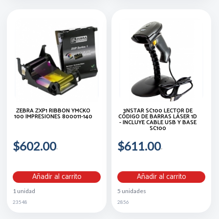
ZEBRA ZXP1 RIBBON YMCKO
3NSTAR SC100 LECTOR DE
100 IMPRESIONES 800011-140
CÓDIGO DE BARRAS LÁSER 1D
- INCLUYE CABLE USB Y BASE
SC100
$602.00
$611.00
Añadir al carrito
Añadir al carrito
1 unidad
5 unidades
23548
2856