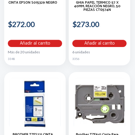
CINTA EPSON S015329 NEGRO
GHIA PAPEL TÉRMICO 57 X
40MM, REACCIÓN NEGRO, 50
PIEZAS CTG574N
$272.00
$273.00
Añadir al carrito
Añadir al carrito
Más de 20 unidades
6 unidades
3348
3356
BROTHER TZES221 CINTA
Brother TZE641 Cinta Para