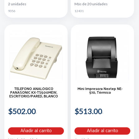
2 unidades
Más de 20 unidades
9356
12431
TELÉFONO ANALÓGICO
Mini Impresora Nextep NE-
PANASONIC KX-TS500MEW,
510, Térmico
ESCRITORIO/PARED, BLANCO
$502.00
$513.00
Añadir al carrito
Añadir al carrito