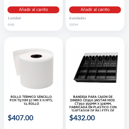
Añadir al carrito
Añadir al carrito
1 unidad
6 unidades
3342
13254
ROLLO TÉRMICO SENCILLO
BANDEJA PARA CAJON DE
PCM T5711M 57 MM X 11 MTS,
DINERO CD350 3NSTAR MOD.
72, ROLLO
CT350 355MM X 326MM,
FABRICADA EN PLASTICO CON
SUJETADOR DE BILLETES DE
METAL 8 ESPACIOS PARA
$407.00
$432.00
MONEDAS 5 ESPACIOS PARA
BILLETES.