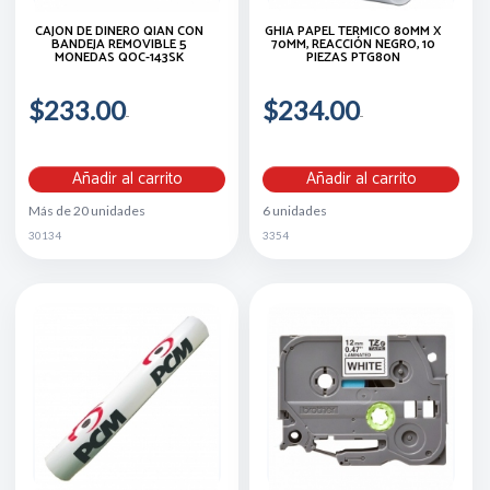
CAJON DE DINERO QIAN CON
GHIA PAPEL TÉRMICO 80MM X
BANDEJA REMOVIBLE 5
70MM, REACCIÓN NEGRO, 10
MONEDAS QOC-143SK
PIEZAS PTG80N
$233.00
$234.00
Añadir al carrito
Añadir al carrito
Más de 20 unidades
6 unidades
30134
3354