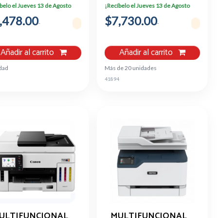
CON WI-FI/USB
belo el Jueves 13 de Agosto
¡Recíbelo el Jueves 13 de Agosto
,478.00
$7,730.00
Añadir al carrito
Añadir al carrito
dad
Más de 20 unidades
41894
ULTIFUNCIONAL
MULTIFUNCIONAL