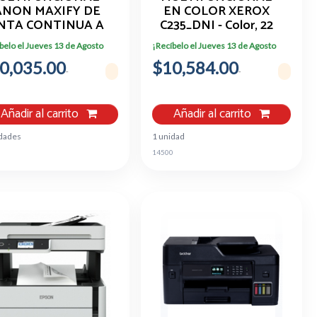
ANON MAXIFY DE
EN COLOR XEROX
NTA CONTINUA A
C235_DNI - Color, 22
LOR GX6110 WIFI
Ppm
belo el Jueves 13 de Agosto
¡Recíbelo el Jueves 13 de Agosto
0,035.00
$10,584.00
Añadir al carrito
Añadir al carrito
idades
1 unidad
8
14500