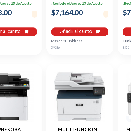
Ppm
WI-FI DUPLEX ADF
 Jueves 13 de Agosto
¡Recíbelo el Jueves 13 de Agosto
¡Recí
250 HOJAS
3.00
$7,164.00
$7
r al carrito
Añadir al carrito
Más de 20 unidades
1 uni
39686
8356
PRESORA
MULTIFUNCIÓN
M