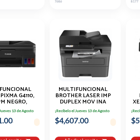
7686
8177
FUNCIONAL
MULTIFUNCIONAL
PIXMA G4110,
BROTHER LASER IMP
PM NEGRO,
DUPLEX MOV INA
XE
M COLOR,
B/NL C/E
 Jueves 13 de Agosto
¡Recíbelo el Jueves 13 de Agosto
¡Recí
ECCIÓN DE
1.00
 WI-FI, USB
$4,607.00
$5
16C004AB