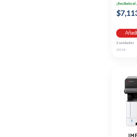
¡Recíbelo el
$7,11
Añadi
3 unidades
13114
IM