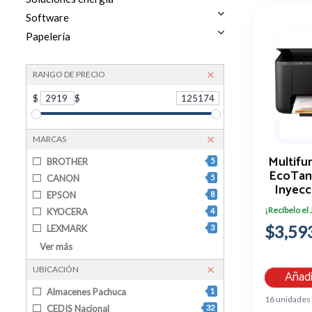
Software
Papelería
RANGO DE PRECIO
$
2919
$
125174
MARCAS
Multifu
BROTHER
5
EcoTank
CANON
5
Inyecc
EPSON
8
¡Recíbelo el
KYOCERA
4
$3,59
LEXMARK
3
PANTUM
1
Ver más
XEROX
7
UBICACIÓN
Añadi
Almacenes Pachuca
1
16 unidades
CEDIS Nacional
32