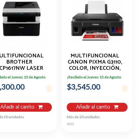
ULTIFUNCIONAL
MULTIFUNCIONAL
BROTHER
CANON PIXMA G3110,
CP1617NW LASER
COLOR, INYECCIÓN,
ONO (3EN1) WIFI
TANQUE DE TINTA,
belo el Jueves 13 de Agosto
¡Recíbelo el Jueves 13 de Agosto
21PPM (IMP OFI
INALÁMBRICO,
,300.00
$3,545.00
PRINT/SCAN/COPY
Añadir al carrito
Añadir al carrito
de 20 unidades
Más de 20 unidades
6
4322