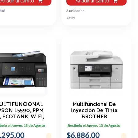
Añadir al carrito
Añadir al carrito
dad
3 unidades
0
10495
ULTIFUNCIONAL
Multifuncional De
PSON L5590, PPM
Inyección De Tinta
, ECOTANK, WIFI,
BROTHER
RED, ADF
MFCJ6940DW
belo el Jueves 13 de Agosto
¡Recíbelo el Jueves 13 de Agosto
,295.00
$6,886.00