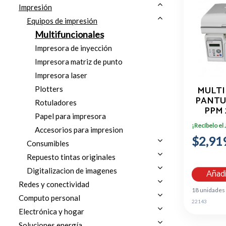
Impresión
Equipos de impresión
Multifuncionales
Impresora de inyección
Impresora matriz de punto
Impresora laser
MULTI
Plotters
PANTU
Rotuladores
PPM 
Papel para impresora
¡Recíbelo el
MONOC
Accesorios para impresion
$2,91
US
Consumibles
ETER
Repuesto tintas originales
DUPLEX
PLA
Digitalizacion de imagenes
Añadi
Redes y conectividad
18 unidades
Computo personal
22143
Electrónica y hogar
Soluciones energía