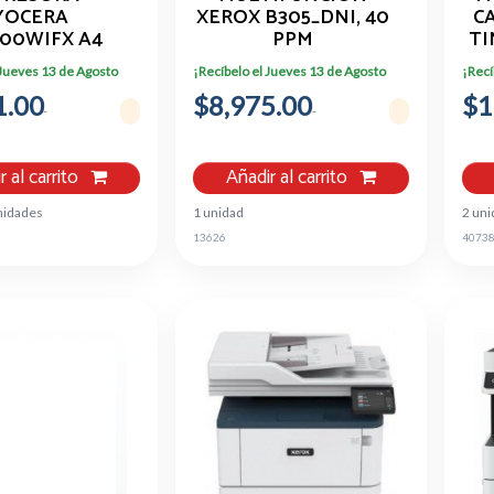
YOCERA
XEROX B305_DNI, 40
C
00WIFX A4
PPM
TI
0PPM DUPLEX
CO
 Jueves 13 de Agosto
¡Recíbelo el Jueves 13 de Agosto
¡Recí
 ETHERNET
1.00
$8,975.00
$1
r al carrito
Añadir al carrito
nidades
1 unidad
2 un
13626
4073