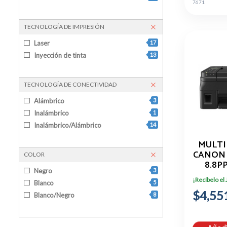
7671
TECNOLOGÍA DE IMPRESIÓN
Laser
17
Inyección de tinta
13
TECNOLOGÍA DE CONECTIVIDAD
Alámbrico
3
Inalámbrico
1
Inalámbrico/Alámbrico
14
MULTI
CANON 
COLOR
8.8P
Negro
3
5PP
¡Recíbelo el
INY
Blanco
5
$4,55
TINTA,
Blanco/Negro
8
23