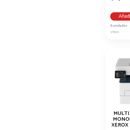
Añadi
8 unidades
19503
MULTI
MONO
XEROX B