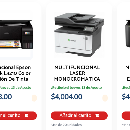
ncional Epson
MULTIFUNCIONAL
M
 L3210 Color
LASER
ión De Tinta
MONOCROMATICA
LEXMARK MX331ADN
C
 Jueves 13 de Agosto
¡Recíbelo el Jueves 13 de Agosto
¡Recí
/ NP29S0150 /
B
3.00
$4,004.00
HASTA 40 PPM
$4
r al carrito
Añadir al carrito
Más de 20 unidades
Más 