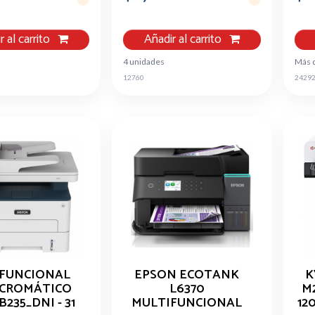
r al carrito
Añadir al carrito
4 unidades
Más 
12760
2429
FUNCIONAL
EPSON ECOTANK
K
CROMÁTICO
L6370
M2
235_DNI - 31
MULTIFUNCIONAL
12