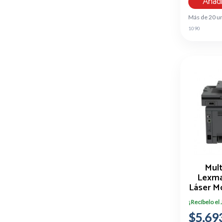
Añadi
Más de 20 u
1090
Mult
Lexma
Láser M
¡Recíbelo el
$5,69