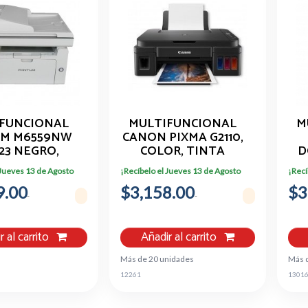
FUNCIONAL
MULTIFUNCIONAL
M
M M6559NW
CANON PIXMA G2110,
23 NEGRO,
COLOR, TINTA
D
LASER
CONTINUA, 8.8 IMP
M
 Jueves 13 de Agosto
¡Recíbelo el Jueves 13 de Agosto
¡Recí
ROMATICO,
B/N A COLOR 5 IPM,
9.00
B, WIFI,
$3,158.00
USB, BANDEJA 100
$3
NETH RED,
HOJAS, CONSUMIBLE
, ADF, CAMA,
G1-190
NA CARTA
r al carrito
Añadir al carrito
Más de 20 unidades
Más 
12261
1301