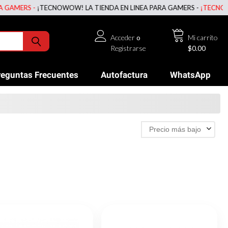
¡TECNOWOW! LA TIENDA EN LINEA PARA GAMERS -
¡TECNOWOW! LA TIE
Acceder
o
Mi carrito
Registrarse
$0.00
reguntas Frecuentes
Autofactura
WhatsApp
Precio más bajo