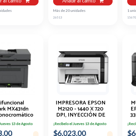
r al carrito
Añadir al carrito
nidades
Más de 20 unidades
1 uni
26513
1567
ifuncional
IMPRESORA EPSON
M
rk MX431dn
M2120 - 1440 X 720
E
onocromático
DPI, INYECCIÓN DE
33
TINTA
 Jueves 13 de Agosto
¡Recíbelo el Jueves 13 de Agosto
¡Recí
3.00
$6,023.00
$6