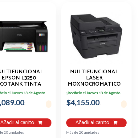
ULTIFUNCIONAL
MULTIFUNCIONAL
EPSON L3250
LASER
ECOTANK TINTA
MOXNOCROMATICO
ONTINUA 33PPM
BROTHER 30 PPM
belo el Jueves 13 de Agosto
¡Recíbelo el Jueves 13 de Agosto
N/15 PPM COLOR/
DUPLEX
,089.00
WIFI
$4,155.00
Añadir al carrito
Añadir al carrito
de 20 unidades
Más de 20 unidades