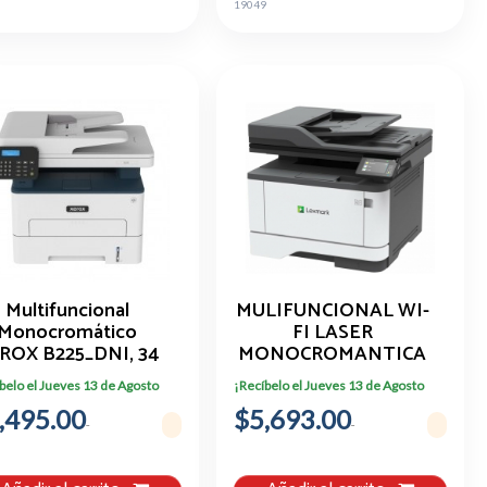
19049
Multifuncional
MULIFUNCIONAL WI-
Monocromático
FI LASER
ROX B225_DNI, 34
MONOCROMANTICA
Ppm
LEXMARK / DUPLEX,
belo el Jueves 13 de Agosto
¡Recíbelo el Jueves 13 de Agosto
DUAL CORE, 1.0 GHZ,
,495.00
$5,693.00
RAM 512 MB, USB