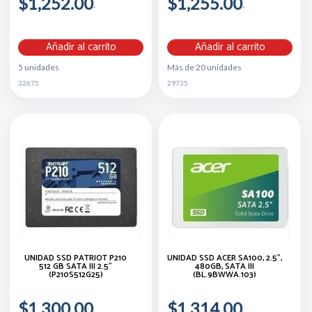
$1,252.00
$1,255.00
Añadir al carrito
Añadir al carrito
5 unidades
Más de 20 unidades
32675
29735
UNIDAD SSD PATRIOT P210
UNIDAD SSD ACER SA100, 2.5",
512 GB SATA III 2.5"
480GB, SATA III
(P210S512G25)
(BL.9BWWA.103)
$1,300.00
$1,314.00