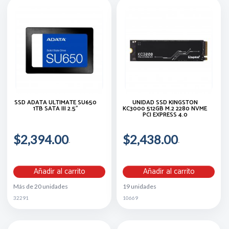
SSD ADATA ULTIMATE SU650
UNIDAD SSD KINGSTON
1TB SATA III 2.5"
KC3000 512GB M.2 2280 NVME
PCI EXPRESS 4.0
$2,394.00
$2,438.00
Añadir al carrito
Añadir al carrito
Más de 20 unidades
19 unidades
32291
10669