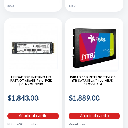
8613
13814
UNIDAD SSD INTERNO M.2
UNIDAD SSD INTERNO STYLOS
PATRIOT 480GB P310, PCIE
1TB SATA III 2.5" 520 MB/s
3.0, NVME, 2280
(STMSSD4B)
$1,843.00
$1,889.00
Añadir al carrito
Añadir al carrito
Más de 20 unidades
9 unidades