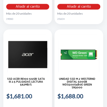
Añadir al carrito
Añadir al carrito
Más de 20 unidades
Más de 20 unidades
39080
25604
SSD ACER RE100 512GB SATA
UNIDAD SSD M.2 WESTERND
III 2.5 PULGADAS LECTURA
DIGITAL 500GB
562MB/S
WDS500G4B0E GREEN
SN3000
$1,681.00
$1,688.00