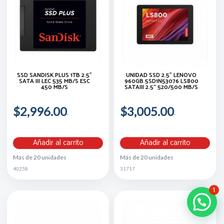
SSD SANDISK PLUS 1TB 2.5"
UNIDAD SSD 2.5" LENOVO
SATA III LEC 535 MB/s ESC
960GB 5SD1N53076 LS800
450 MB/s
SATAIII 2.5“ 520/500 MB/S
$2,996.00
$3,005.00
Añadir al carrito
Añadir al carrito
Más de 20 unidades
Más de 20 unidades
40258
31717
1