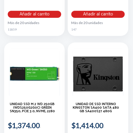
Añadir al carrito
Añadir al carrito
Más de 20 unidades
Más de 20 unidades
11859
147
UNIDAD SSD M.2 WD 250GB
UNIDAD DE SSD INTERNO
(WDS250G2G0C) GREEN
KINGSTON SA400 SATA 480
SN350, PCIE 3.0, NVME, 2280
GB SA400S37 480G
$1,374.00
$1,414.00