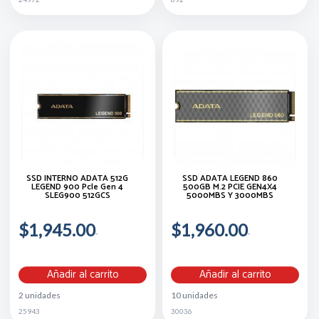
SSD INTERNO ADATA 512G
SSD ADATA LEGEND 860
LEGEND 900 Pcle Gen 4
500GB M.2 PCIE GEN4X4
SLEG900 512GCS
5000MBS Y 3000MBS
$1,945.00
$1,960.00
Añadir al carrito
Añadir al carrito
2 unidades
10 unidades
25943
30036