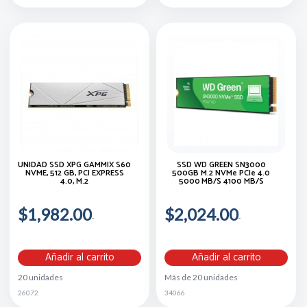
UNIDAD SSD XPG GAMMIX S60
SSD WD GREEN SN3000
NVME, 512 GB, PCI EXPRESS
500GB M.2 NVMe PCIe 4.0
4.0, M.2
5000 MB/s 4100 MB/s
$1,982.00
$2,024.00
Añadir al carrito
Añadir al carrito
20 unidades
Más de 20 unidades
26072
34066