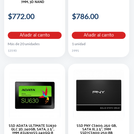
7MM, 3D NAND
$772.00
$786.00
Añadir al carrito
Añadir al carrito
Más de 20 unidades
1 unidad
13593
3991
SSD ADATA ULTIMATE SU630
SSD PNY CS900, 250 GB,
QLC 3D, 240GB, SATA, 2.5",
SATA III, 2.5'', 7MM
7MM ASU630SS-240GQ-R
SSD7CS900-250-RB