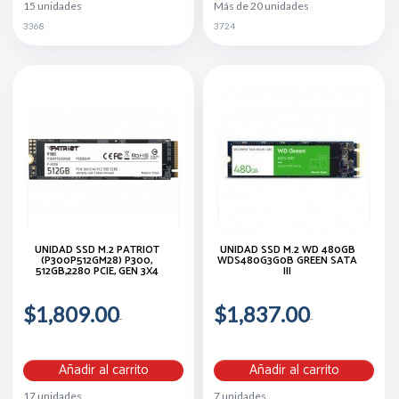
15 unidades
Más de 20 unidades
3368
3724
UNIDAD SSD M.2 PATRIOT
UNIDAD SSD M.2 WD 480GB
(P300P512GM28) P300,
WDS480G3G0B GREEN SATA
512GB,2280 PCIE, GEN 3X4
III
$1,809.00
$1,837.00
Añadir al carrito
Añadir al carrito
17 unidades
7 unidades