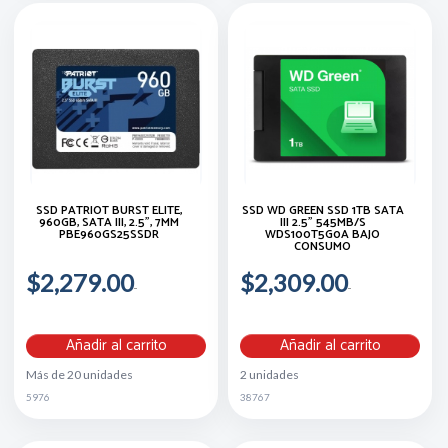
SSD PATRIOT BURST ELITE,
SSD WD GREEN SSD 1TB SATA
960GB, SATA III, 2.5", 7MM
III 2.5” 545MB/S
PBE960GS25SSDR
WDS100T5G0A BAJO
CONSUMO
$2,279.00
$2,309.00
Añadir al carrito
Añadir al carrito
Más de 20 unidades
2 unidades
5976
38767