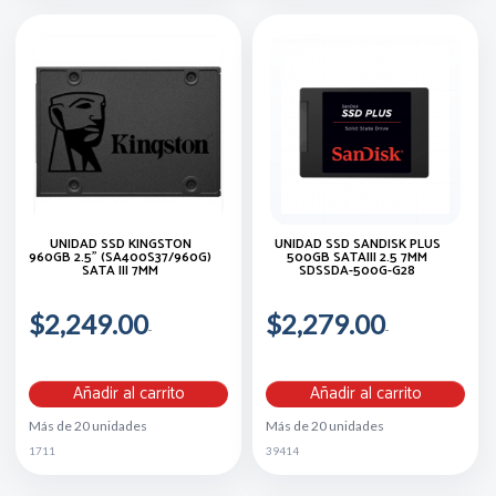
UNIDAD SSD KINGSTON
UNIDAD SSD SANDISK PLUS
960GB 2.5" (SA400S37/960G)
500GB SATAIII 2.5 7MM
SATA III 7MM
SDSSDA-500G-G28
$2,249.00
$2,279.00
Añadir al carrito
Añadir al carrito
Más de 20 unidades
Más de 20 unidades
1711
39414