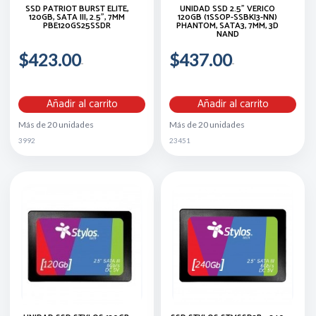
SSD PATRIOT BURST ELITE,
UNIDAD SSD 2.5" VERICO
120GB, SATA III, 2.5", 7MM
120GB (1SSOP-SSBKI3-NN)
PBE120GS25SSDR
PHANTOM, SATA3, 7MM, 3D
NAND
$423.00
$437.00
Añadir al carrito
Añadir al carrito
Más de 20 unidades
Más de 20 unidades
3992
23451