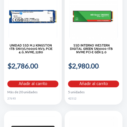
UNIDAD SSD M.2 KINGSTON
SSD INTERNO WESTERN
1TB SNV3S/1000G NV3, PCIE
DIGITAL GREEN SN3000 1TB
4.0, NVME, 2280
NVME PCI-E GEN 5.0
$2,786.00
$2,980.00
Añadir al carrito
Añadir al carrito
Más de 20 unidades
5 unidades
27693
42512