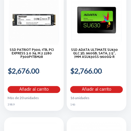
SSD PATRIOT P300, 1TB, PCI
SSD ADATA ULTIMATE SU630
EXPRESS 3.0 X4, M.2 2280
QLC 3D, 960GB, SATA, 2.5",
P300P1TBM28
7MM ASU630SS-960GQ-R
$2,676.00
$2,766.00
Añadir al carrito
Añadir al carrito
Más de 20 unidades
16 unidades
3989
146