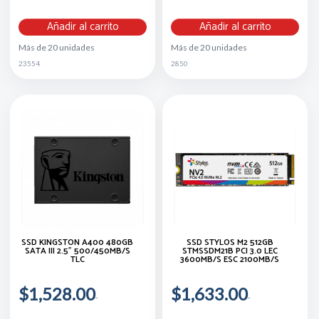
Añadir al carrito
Añadir al carrito
Más de 20 unidades
Más de 20 unidades
23554
2850
SSD KINGSTON A400 480GB
SSD STYLOS M2 512GB
SATA III 2.5” 500/450MB/S
STMSSDM21B PCI 3.0 LEC
TLC
3600MB/S ESC 2100MB/S
$1,528.00
$1,633.00