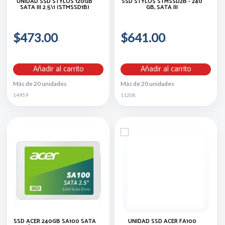
UNIDAD SSD STYLOS 120GB
SSD STYLOS STMSSD2B - 240
SATA III 2.5\1 (STMSSD1B)
GB, SATA III
$473.00
$641.00
Añadir al carrito
Añadir al carrito
Más de 20 unidades
Más de 20 unidades
14959
11208
SSD ACER 240GB SA100 SATA
UNIDAD SSD ACER FA100