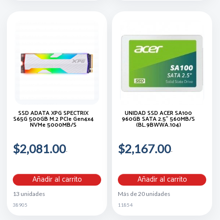
SSD ADATA XPG SPECTRIX
UNIDAD SSD ACER SA100
S65G 500GB M.2 PCIe Gen4x4
960GB SATA 2.5" 560MB/S
NVMe 5000MB/s
(BL.9BWWA.104)
$2,081.00
$2,167.00
Añadir al carrito
Añadir al carrito
13 unidades
Más de 20 unidades
38905
11854