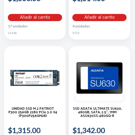
Añadir al carrito
Añadir al carrito
17 unidades
4 unidades
21246
3723
UNIDAD SSD M.2 PATRIOT
SSD ADATA ULTIMATE SU630,
P300 256GB 2280 PCIe 3.0 X4
480GB, SATA, 2.5", 7MM
(P300P256GM28)
ASU630SS-480GQ-R
$1,315.00
$1,342.00