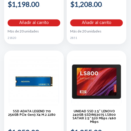
$1,198.00
$1,208.00
Añadir al carrito
Añadir al carrito
Más de 20 unidades
Más de 20 unidades
21820
2851
SSD ADATA LEGEND 710
UNIDAD SSD 2.5" LENOVO
256GB PCIe Gen3 X4 M.2 2280
240GB 5SD1N53075 LS800
SATAIII 2.5“ 520 Mbps /460
Mbps