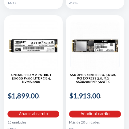
12769
24391
UNIDAD SSD M.2 PATRIOT
SSD XPG SX8200 PRO, 512GB,
500GB P400 LITE PCIE 4,
PCI EXPRESS 3.0, M.2
NVME, 2280
ASX8200PNP-512GT-C
$1,899.00
$1,913.00
Añadir al carrito
Añadir al carrito
15 unidades
Más de 20 unidades
24972
892