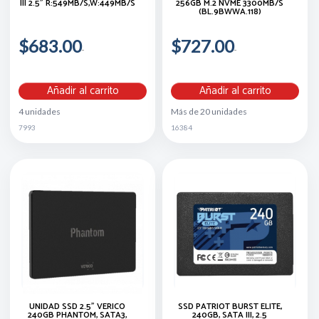
III 2.5" R:549MB/s,W:449MB/s
256GB M.2 NVME 3300MB/S
(BL.9BWWA.118)
$683.00
$727.00
Añadir al carrito
Añadir al carrito
4 unidades
Más de 20 unidades
7993
16384
UNIDAD SSD 2.5" VERICO
SSD PATRIOT BURST ELITE,
240GB PHANTOM, SATA3,
240GB, SATA III, 2.5