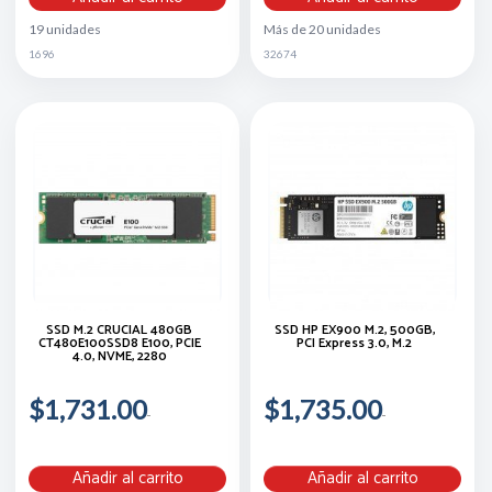
19 unidades
Más de 20 unidades
1696
32674
SSD M.2 CRUCIAL 480GB
SSD HP EX900 M.2, 500GB,
CT480E100SSD8 E100, PCIE
PCI Express 3.0, M.2
4.0, NVME, 2280
$1,731.00
$1,735.00
Añadir al carrito
Añadir al carrito