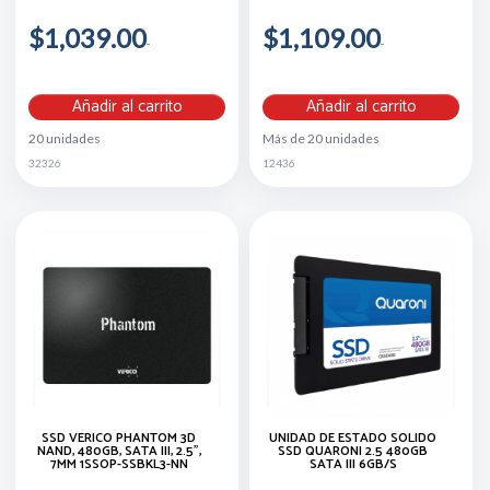
$1,039.00
$1,109.00
Añadir al carrito
Añadir al carrito
20 unidades
Más de 20 unidades
32326
12436
SSD VERICO PHANTOM 3D
UNIDAD DE ESTADO SOLIDO
NAND, 480GB, SATA III, 2.5",
SSD QUARONI 2.5 480GB
7MM 1SSOP-SSBKL3-NN
SATA III 6GB/S