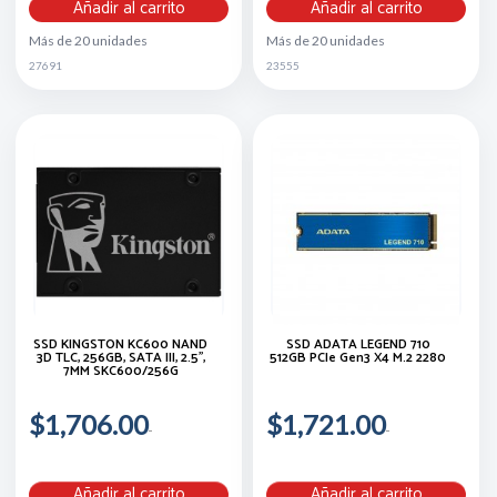
Añadir al carrito
Añadir al carrito
Más de 20 unidades
Más de 20 unidades
27691
23555
SSD KINGSTON KC600 NAND
SSD ADATA LEGEND 710
3D TLC, 256GB, SATA III, 2.5'',
512GB PCIe Gen3 X4 M.2 2280
7MM SKC600/256G
$1,706.00
$1,721.00
Añadir al carrito
Añadir al carrito