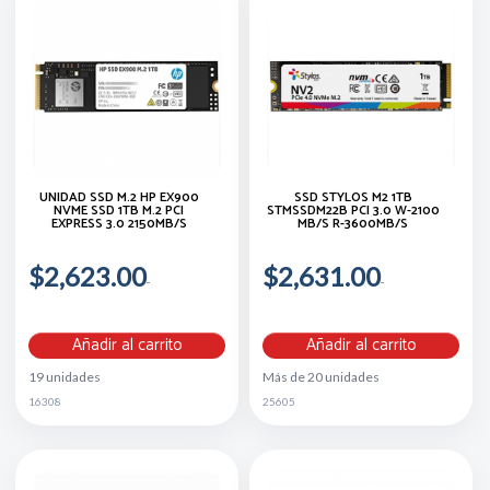
UNIDAD SSD M.2 HP EX900
SSD STYLOS M2 1TB
NVME SSD 1TB M.2 PCI
STMSSDM22B PCI 3.0 W-2100
EXPRESS 3.0 2150MB/S
MB/S R-3600MB/S
$2,623.00
$2,631.00
Añadir al carrito
Añadir al carrito
19 unidades
Más de 20 unidades
16308
25605