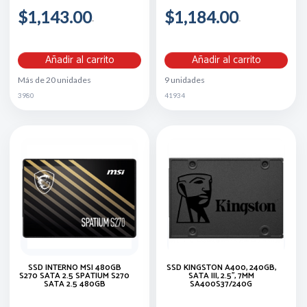
$1,143.00
$1,184.00
Añadir al carrito
Añadir al carrito
Más de 20 unidades
9 unidades
3980
41934
SSD INTERNO MSI 480GB
SSD KINGSTON A400, 240GB,
S270 SATA 2.5 SPATIUM S270
SATA III, 2.5'', 7MM
SATA 2.5 480GB
SA400S37/240G