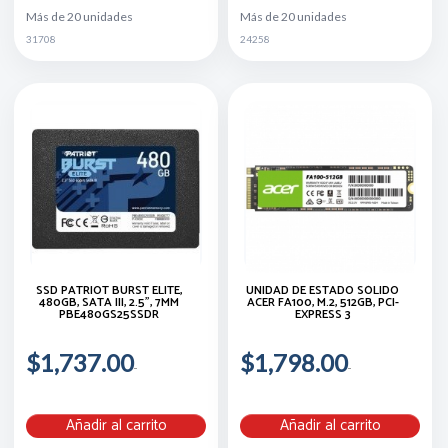
Más de 20 unidades
Más de 20 unidades
31708
24258
SSD PATRIOT BURST ELITE,
UNIDAD DE ESTADO SÓLIDO
480GB, SATA III, 2.5", 7MM
ACER FA100, M.2, 512GB, PCI-
PBE480GS25SSDR
EXPRESS 3
$1,737.00
$1,798.00
Añadir al carrito
Añadir al carrito