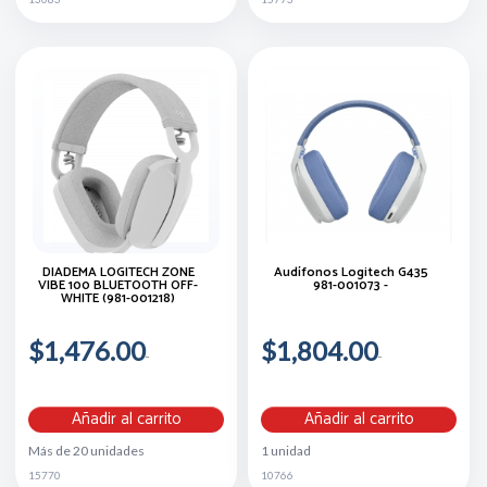
DIADEMA LOGITECH ZONE
Audífonos Logitech G435
VIBE 100 BLUETOOTH OFF-
981-001073 -
WHITE (981-001218)
$1,476.00
$1,804.00
Añadir al carrito
Añadir al carrito
Más de 20 unidades
1 unidad
15770
10766