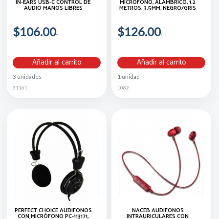
IN-EARS USB-C CONTROL DE
MICRÓFONO, ALÁMBRICO, 1.2
AUDIO MANOS LIBRES
METROS, 3.5MM, NEGRO/GRIS
$106.00
$126.00
Añadir al carrito
Añadir al carrito
3 unidades
1 unidad
31161
1082
PERFECT CHOICE AUDÍFONOS
NACEB AUDÍFONOS
CON MICRÓFONO PC-113171,
INTRAURICULARES CON