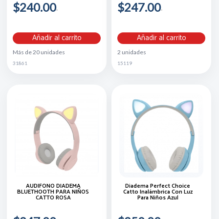
$240.00
$247.00
Añadir al carrito
Añadir al carrito
Más de 20 unidades
2 unidades
31861
15119
AUDÍFONO DIADEMA
Diadema Perfect Choice
BLUETHOOTH PARA NIÑOS
Catto Inalámbrica Con Luz
CATTO ROSA
Para Niños Azul