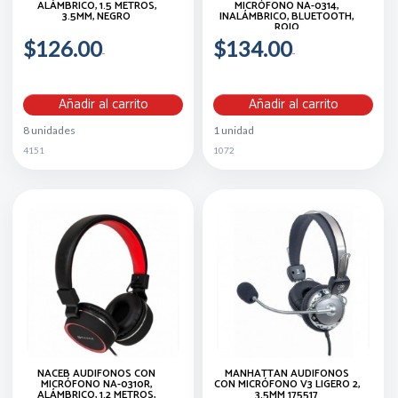
ALÁMBRICO, 1.5 METROS,
MICRÓFONO NA-0314,
3.5MM, NEGRO
INALÁMBRICO, BLUETOOTH,
ROJO
$126.00
$134.00
Añadir al carrito
Añadir al carrito
8 unidades
1 unidad
4151
1072
NACEB AUDÍFONOS CON
MANHATTAN AUDÍFONOS
MICRÓFONO NA-0310R,
CON MICRÓFONO V3 LIGERO 2,
ALÁMBRICO, 1.2 METROS,
3.5MM 175517