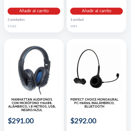
Añadir al carrito
Añadir al carrito
2 unidades
1 unidad
31162
1083
MANHATTAN AUDÍFONOS
PERFECT CHOICE MONOAURAL
CON MICRÓFONO 176088,
PC-116899, INALÁMBRICO,
ALÁMBRICO, 1.8 METROS, USB,
BLUETOOTH
NEGRO/AZUL
$291.00
$292.00