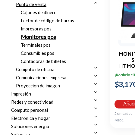
Punto de venta
Cajones de dinero
Lector de código de barras
Impresoras pos
Monitores pos
Terminales pos
MONI
Consumibles pos
S
Contadoras de billetes
HTMOT
Computo de oficina
FUL
¡Recíbelo el
COL
Comunicaciones empresa
$3,17
Proyeccion de imagen
Impresión
Redes y conectividad
Añadi
Computo personal
2 unidades
Electrónica y hogar
40801
Soluciones energía
Software