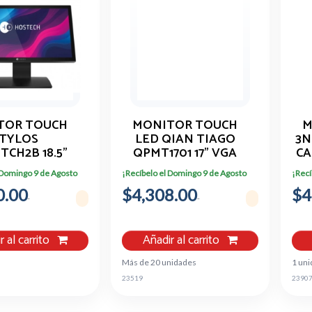
TOR TOUCH
MONITOR TOUCH
M
TYLOS
LED QIAN TIAGO
3N
CH2B 18.5"
QPMT1701 17" VGA
CA
L HD 60HZ
HDMI 128 X1024 PX
 Domingo 9 de Agosto
¡Recíbelo el Domingo 9 de Agosto
¡Recí
OR NEGRO
0.00
$4,308.00
$4
r al carrito
Añadir al carrito
Más de 20 unidades
1 uni
23519
2390