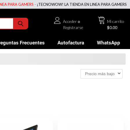
PARA GAMERS -
¡TECNOWOW! LA TIENDA EN LINEA PARA GAMERS -
¡TEC
Acceder
o
Mi carrito
Registrarse
$0.00
reguntas Frecuentes
Autofactura
WhatsApp
Precio más bajo