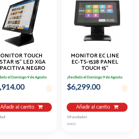
ONITOR TOUCH
MONITOR EC LINE
STAR 15" LED XGA
EC-TS-1538 PANEL
PACITIVA NEGRO
TOUCH 15"
TCM008VH
PANTALLA
belo el Domingo 9 de Agosto
¡Recíbelo el Domingo 9 de Agosto
CAPACITIVA
,914.00
$6,299.00
Añadir al carrito
Añadir al carrito
dad
19 unidades
7
30806