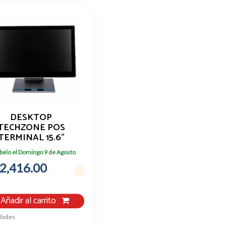
DESKTOP
TECHZONE POS
TERMINAL 15.6"
ORE I5 16GB RAM
belo el Domingo 9 de Agosto
256GB SSD
2,416.00
Añadir al carrito
idades