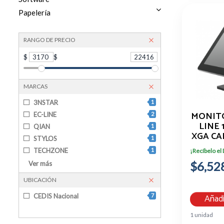
Papelería
RANGO DE PRECIO
$
3170
$
22416
MARCAS
3NSTAR
1
MONITO
EC-LINE
2
LINE 
QIAN
1
XGA CA
STYLOS
1
FS
TECHZONE
1
¡Recíbelo el
VIEWSONIC
1
$6,52
Ver más
UBICACIÓN
Añadi
CEDIS Nacional
7
1 unidad