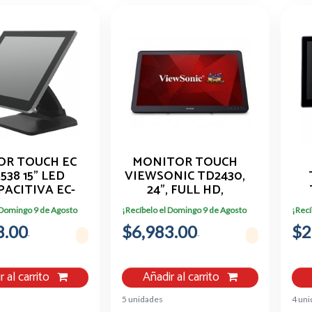
R TOUCH EC
MONITOR TOUCH
1538 15" LED
VIEWSONIC TD2430,
PACITIVA EC-
24", FULL HD,
-1538-TS
1920X1080,
C
 Domingo 9 de Agosto
¡Recíbelo el Domingo 9 de Agosto
¡Recí
VGA,HDMI
8.00
$6,983.00
$2
r al carrito
Añadir al carrito
5 unidades
4 un