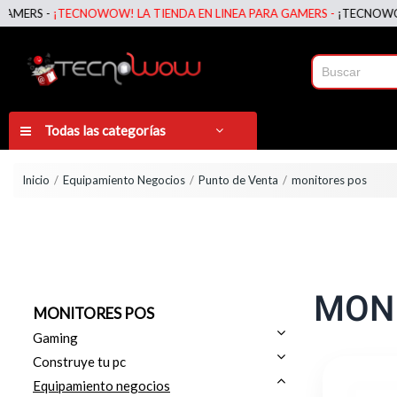
RS -
¡TECNOWOW! LA TIENDA EN LINEA PARA GAMERS -
¡TECNOWOW! LA
Todas las categorías
Inicio
Equipamiento Negocios
Punto de Venta
monitores pos
MON
MONITORES POS
Gaming
Construye tu pc
Equipamiento negocios