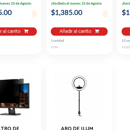
NEGRO
1920 X 1200 PIXELES,
 Jueves 13 de Agosto
¡Recíbelo el Jueves 13 de Agosto
¡Recí
1X RJ-45 207461
5.00
$1,385.00
$1
r al carrito
Añadir al carrito
1 unidad
13 u
2734
1112
LTRO DE
ARO DE ILUM