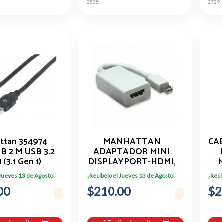
2535
2729
ttan 354974
MANHATTAN
CA
SB 2 M USB 3.2
ADAPTADOR MINI
 (3.1 Gen 1)
DISPLAYPORT-HDMI,
15CM, BLANCO 322461
 Jueves 13 de Agosto
¡Recíbelo el Jueves 13 de Agosto
¡Recí
00
$210.00
$2