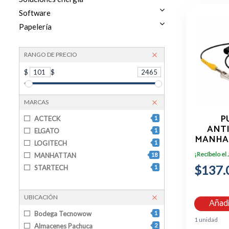
Software
Papelería
RANGO DE PRECIO
$
101
$
2465
MARCAS
P
ACTECK
1
ANT
ELGATO
1
MANHAT
LOGITECH
1
¡Recíbelo el
MANHATTAN
18
$137.
STARTECH
1
UBICACIÓN
Añadi
Bodega Tecnowow
1
1 unidad
Almacenes Pachuca
2