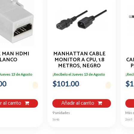
E MAN HDMI
MANHATTAN CABLE
LANCO
MONITOR A CPU, 1.8
CA
METROS, NEGRO
P
301152
 Jueves 13 de Agosto
¡Recíbelo el Jueves 13 de Agosto
¡Recí
00
$101.00
$1
r al carrito
Añadir al carrito
9 unidades
Más 
5646
2665