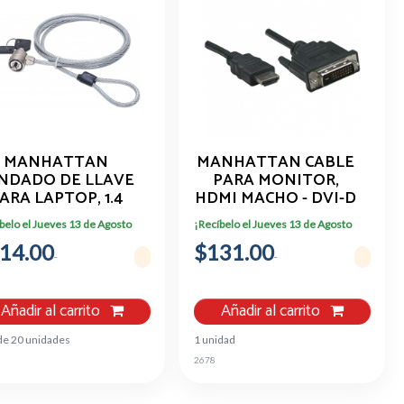
MANHATTAN
MANHATTAN CABLE
NDADO DE LLAVE
PARA MONITOR,
ARA LAPTOP, 1.4
HDMI MACHO - DVI-D
METROS, PLATA
24+1 MACHO, ENLACE
belo el Jueves 13 de Agosto
¡Recíbelo el Jueves 13 de Agosto
440271
DUAL, 1.8 METROS,
14.00
$131.00
NEGRO 372503
Añadir al carrito
Añadir al carrito
de 20 unidades
1 unidad
2678