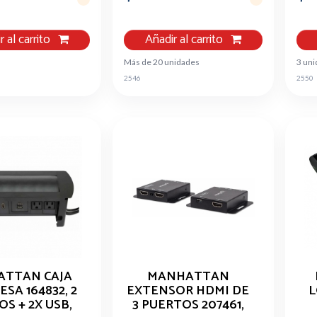
NEGRO
r al carrito
Añadir al carrito
Más de 20 unidades
3 un
2546
2550
TTAN CAJA
MANHATTAN
SA 164832, 2
EXTENSOR HDMI DE
L
S + 2X USB,
3 PUERTOS 207461,