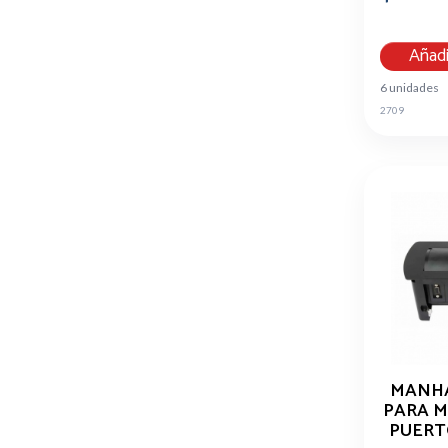
Añadi
6 unidades
2709
MANHA
PARA ME
PUERTO