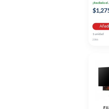
¡Recíbelo el
$1,27
Añadi
1 unidad
2386
FI