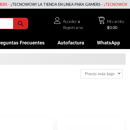
TECNOWOW! LA TIENDA EN LINEA PARA GAMERS -
¡TECNOWOW! LA TIEN
Acceder
o
Mi carrito
Registrarse
$0.00
reguntas Frecuentes
Autofactura
WhatsApp
Precio más bajo