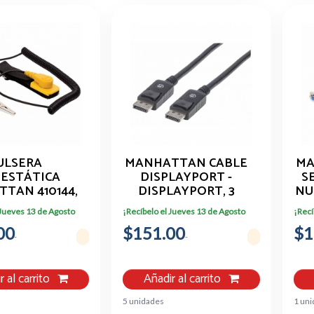
ULSERA
MANHATTAN CABLE
MA
IESTÁTICA
DISPLAYPORT -
S
TAN 410144,
DISPLAYPORT, 3
NU
NEGRO
METROS, NEGRO
 Jueves 13 de Agosto
¡Recíbelo el Jueves 13 de Agosto
¡Recí
307093
00
$151.00
$1
r al carrito
Añadir al carrito
5 unidades
1 uni