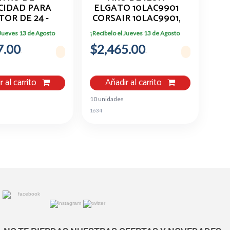
CIDAD PARA
ELGATO 10LAC9901
OR DE 24 -
CORSAIR 10LAC9901,
CO O CON
6000 H, LED
 Jueves 13 de Agosto
¡Recíbelo el Jueves 13 de Agosto
 - REDUCCIóN
7.00
 LUZ AZUL -
$2,465.00
ICA DE
IVACIDAD
SCNMON24) -
r al carrito
Añadir al carrito
TECH.COM
MOD.
10 unidades
SCNMON24
1634