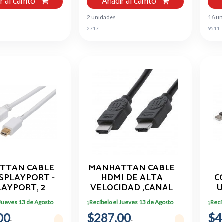
r al carrito
Añadir al carrito
2 unidades
16 u
2717
9511
TTAN CABLE
MANHATTAN CABLE
ISPLAYPORT -
HDMI DE ALTA
C
LAYPORT, 2
VELOCIDAD ,CANAL
U
OS, BLANCO
ETHERNET, HDMI
P
 Jueves 13 de Agosto
¡Recíbelo el Jueves 13 de Agosto
¡Recí
324748
MACHO - HMDI
U
00
$287.00
MACHO, 10 METROS,
$4