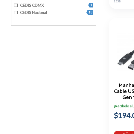
2558
CEDIS CDMX
1
CEDIS Nacional
18
Manha
Cable U
Gen 1
¡Recíbelo el
$194.