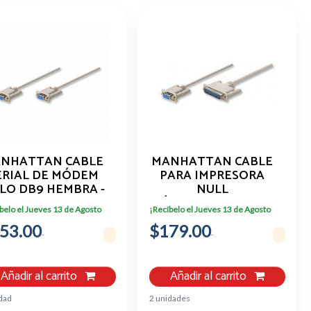
NHATTAN CABLE
MANHATTAN CABLE
ERIAL DE MÓDEM
PARA IMPRESORA
LO DB9 HEMBRA -
NULL
DB9 HEMBRA, 1.8
MÓDEM/SERIAL, DB9
belo el Jueves 13 de Agosto
¡Recíbelo el Jueves 13 de Agosto
METROS, GRIS
HEMBRA - DB25
53.00
301404
$179.00
MACHO, 1.8 METROS,
GRIS 314770
Añadir al carrito
Añadir al carrito
dad
2 unidades