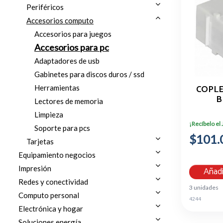
Periféricos
Accesorios computo
Accesorios para juegos
Accesorios para pc
Adaptadores de usb
Gabinetes para discos duros / ssd
COPL
Herramientas
B
Lectores de memoria
Limpieza
¡Recíbelo el
Soporte para pcs
$101.
Tarjetas
Equipamiento negocios
Impresión
Añadi
Redes y conectividad
3 unidades
Computo personal
4244
Electrónica y hogar
Soluciones energía