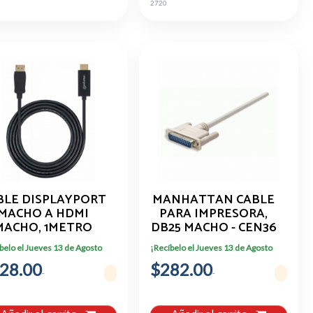
2720
BLE DISPLAYPORT
MANHATTAN CABLE
MACHO A HDMI
PARA IMPRESORA,
MACHO, 1METRO
DB25 MACHO - CEN36
MACHO, 1.8 METROS,
belo el Jueves 13 de Agosto
¡Recíbelo el Jueves 13 de Agosto
BLANCO 303033
28.00
$282.00