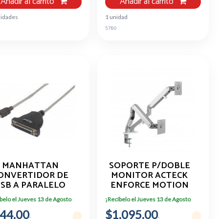
Añadir al carrito
Añadir al carrito
nidades
1 unidad
5780
MANHATTAN
SOPORTE P/DOBLE
ONVERTIDOR DE
MONITOR ACTECK
SB A PARALELO
ENFORCE MOTION
ARA IMPRESORA,
SM626,GRIS
belo el Jueves 13 de Agosto
¡Recíbelo el Jueves 13 de Agosto
SB A A DB25, 1.8
44.00
METROS 336581
$1,095.00