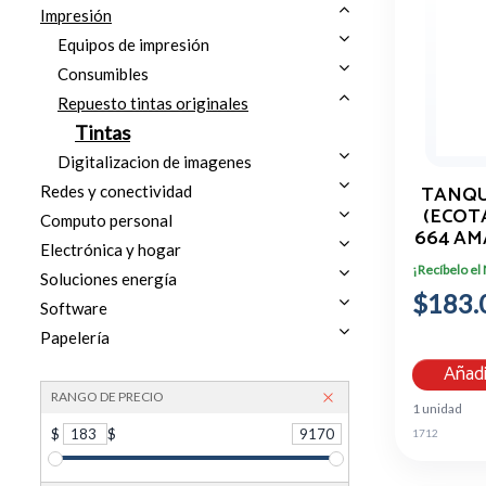
Impresión
Equipos de impresión
Consumibles
Repuesto tintas originales
Tintas
Digitalizacion de imagenes
TANQU
Redes y conectividad
(ECOT
Computo personal
664 AM
Electrónica y hogar
T6
¡Recíbelo el
Soluciones energía
$183.
Software
Papelería
Añadi
RANGO DE PRECIO
1 unidad
$
183
$
9170
1712