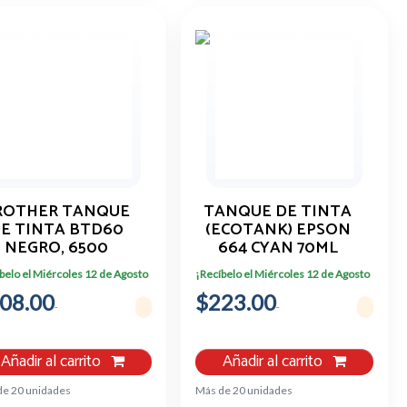
ROTHER TANQUE
TANQUE DE TINTA
E TINTA BTD60
(ECOTANK) EPSON
NEGRO, 6500
664 CYAN 70ML
ÁGINAS BTD60BK
T664220-AL
belo el Miércoles 12 de Agosto
¡Recíbelo el Miércoles 12 de Agosto
08.00
$223.00
Añadir al carrito
Añadir al carrito
de 20 unidades
Más de 20 unidades