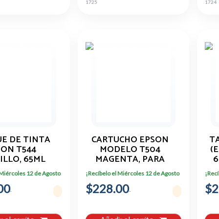
1725
1724
E DE TINTA
CARTUCHO EPSON
T
SON T544
MODELO T504
(
ILLO, 65ML
MAGENTA, PARA
6
44420-AL
L4150, L4160, L6161,
 Miércoles 12 de Agosto
¡Recíbelo el Miércoles 12 de Agosto
¡Recí
L6171, L6191
00
$228.00
$2