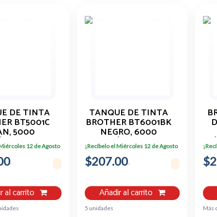
E DE TINTA
TANQUE DE TINTA
B
ER BT5001C
BROTHER BT6001BK
D
AN, 5000
NEGRO, 6000
ÁGINAS
PÁGINAS
P
 Miércoles 12 de Agosto
¡Recíbelo el Miércoles 12 de Agosto
¡Recí
00
$207.00
$2
r al carrito
Añadir al carrito
nidades
5 unidades
Más 