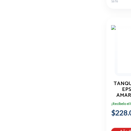
1676
TANQU
EP
AMAR
T5
¡Recíbelo el
$228.