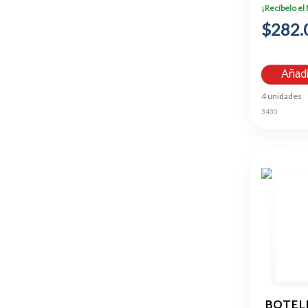
¡Recíbelo el
$282.
Añadi
4 unidades
3430
BOTEL