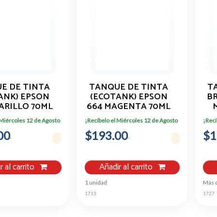
E DE TINTA
TANQUE DE TINTA
T
ANK) EPSON
(ECOTANK) EPSON
B
ARILLO 70ML
664 MAGENTA 70ML
64420-AL
T664320-AL
 Miércoles 12 de Agosto
¡Recíbelo el Miércoles 12 de Agosto
¡Recí
00
$193.00
$1
r al carrito
Añadir al carrito
1 unidad
Más 
1713
1727