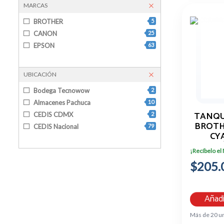
MARCAS
BROTHER
5
CANON
25
EPSON
63
UBICACIÓN
Bodega Tecnowow
2
Almacenes Pachuca
10
TANQU
CEDIS CDMX
2
BROTH
CEDIS Nacional
79
CY
P
¡Recíbelo el
$205.
Añadi
Más de 20 u