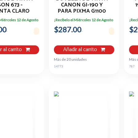
ON 673 -
CANON GI-190 Y
1
NTA CLARO
PARA PIXMA G1100
73620-AL
G2100 G3100
 Miércoles 12 de Agosto
¡Recíbelo el Miércoles 12 de Agosto
¡Recí
(0670C001AA/AB)
00
$287.00
$2
r al carrito
Añadir al carrito
Más de 20 unidades
Más 
14773
787