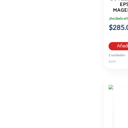
EPS
MAGE
T6
¡Recíbelo el
$285.
Añadi
2 unidades
3259