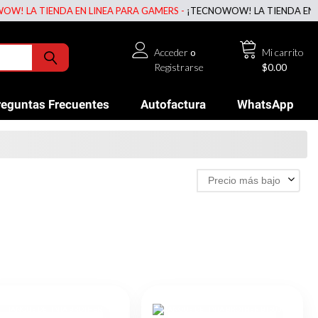
IENDA EN LINEA PARA GAMERS -
¡TECNOWOW! LA TIENDA EN LINEA PAR
Acceder
o
Mi carrito
Registrarse
$0.00
reguntas Frecuentes
Autofactura
WhatsApp
Precio más bajo