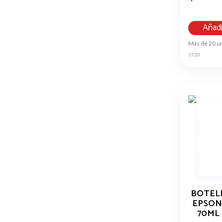
Añadi
Más de 20 u
1720
BOTEL
EPSON 
70ML 