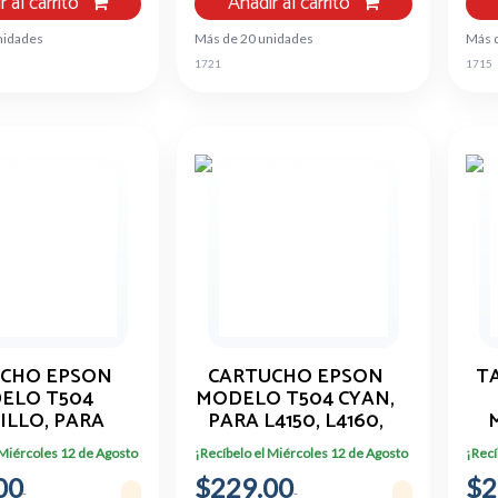
r al carrito
Añadir al carrito
nidades
Más de 20 unidades
Más 
1721
1715
CHO EPSON
CARTUCHO EPSON
T
ELO T504
MODELO T504 CYAN,
ILLO, PARA
PARA L4150, L4160,
L4160, L6161,
L6161, L6171, L6191
 Miércoles 12 de Agosto
¡Recíbelo el Miércoles 12 de Agosto
¡Recí
71, L6191
00
$229.00
$2