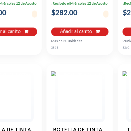
L4160, L6161, L6171,
 Miércoles 12 de Agosto
¡Recíbelo el Miércoles 12 de Agosto
¡Recí
L6191
00
$282.00
$2
r al carrito
Añadir al carrito
Más de 20 unidades
9 un
2861
3262
LA DE TINTA
BOTELLA DE TINTA
T