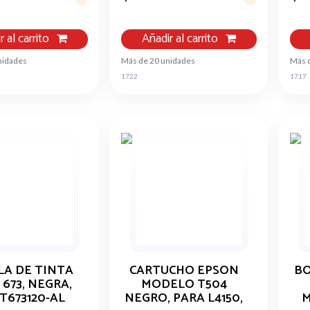
r al carrito
Añadir al carrito
nidades
Más de 20 unidades
Más 
1722
1717
LA DE TINTA
CARTUCHO EPSON
BO
673, NEGRA,
MODELO T504
T673120-AL
NEGRO, PARA L4150,
M