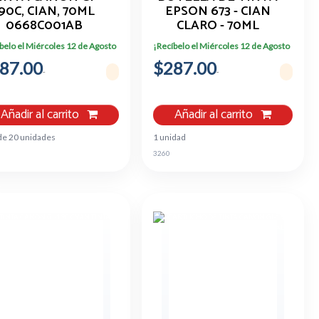
90C, CIAN, 70ML
EPSON 673 - CIAN
0668C001AB
CLARO - 70ML
T673520-AL
belo el Miércoles 12 de Agosto
¡Recíbelo el Miércoles 12 de Agosto
87.00
$287.00
Añadir al carrito
Añadir al carrito
de 20 unidades
1 unidad
3260