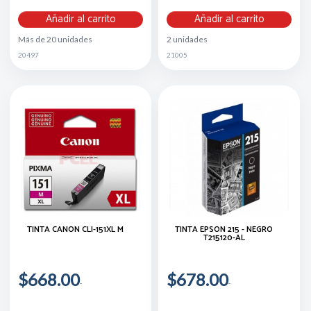
Añadir al carrito
Añadir al carrito
Más de 20 unidades
2 unidades
20497
21005
TINTA CANON CLI-151XL M
TINTA EPSON 215 - NEGRO
T215120-AL
$668.00
$678.00