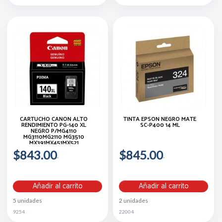
CARTUCHO CANON ALTO
TINTA EPSON NEGRO MATE
RENDIMIENTO PG-140 XL
SC-P400 14 ML
NEGRO P/MG4110
MG3110MG2110 MG3510
MX391MX451MX521
$843.00
$845.00
Añadir al carrito
Añadir al carrito
5 unidades
2 unidades
9254
22004