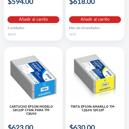
$594.00
$618.00
Añadir al carrito
Añadir al carrito
2 unidades
Más de 20 unidades
10075
1575
CARTUCHO EPSON MODELO
TINTA EPSON AMARILLO TM-
SJIC22P CYAN, PARA TM-
C3500 SJIC22P
C3500
$623.00
$630.00