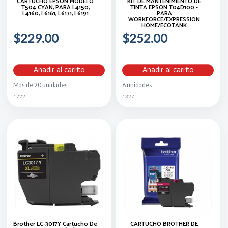
CARTUCHO EPSON MODELO
KIT DE MANTENIMIENTO DE
T504 CYAN, PARA L4150,
TINTA EPSON T04D100 -
L4160, L6161, L6171, L6191
PARA
WORKFORCE/EXPRESSION
HOME/ECOTANK
$229.00
$252.00
Añadir al carrito
Añadir al carrito
Más de 20 unidades
8 unidades
1722
1327
Brother LC-3017Y Cartucho De
CARTUCHO BROTHER DE