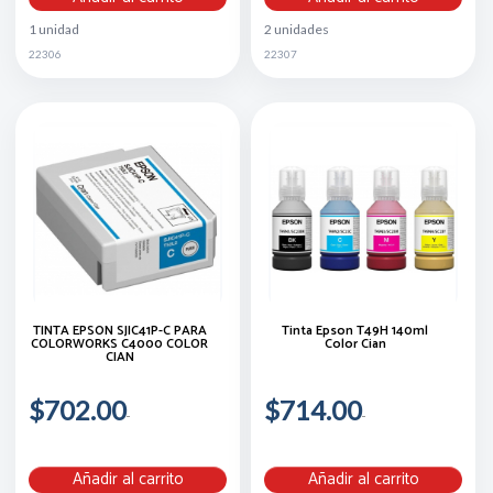
1 unidad
2 unidades
22306
22307
TINTA EPSON SJIC41P-C PARA
Tinta Epson T49H 140ml
COLORWORKS C4000 COLOR
Color Cian
CIAN
$702.00
$714.00
Añadir al carrito
Añadir al carrito