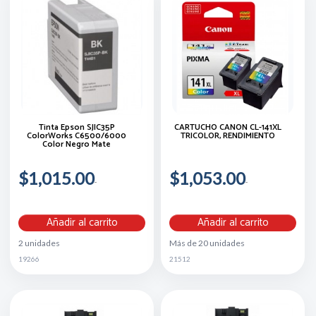
Tinta Epson SJIC35P
CARTUCHO CANON CL-141XL
ColorWorks C6500/6000
TRICOLOR, RENDIMIENTO
Color Negro Mate
$1,015.00
$1,053.00
Añadir al carrito
Añadir al carrito
2 unidades
Más de 20 unidades
19266
21512