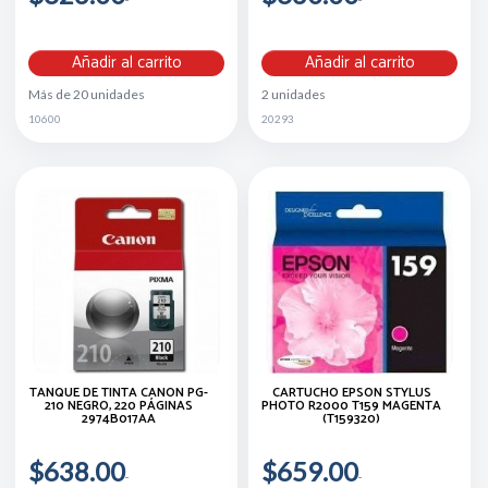
Añadir al carrito
Añadir al carrito
Más de 20 unidades
2 unidades
10600
20293
TANQUE DE TINTA CANON PG-
CARTUCHO EPSON STYLUS
210 NEGRO, 220 PÁGINAS
PHOTO R2000 T159 MAGENTA
2974B017AA
(T159320)
$638.00
$659.00