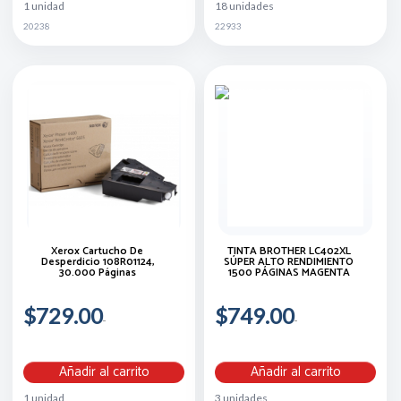
1 unidad
18 unidades
20238
22933
Xerox Cartucho De
TINTA BROTHER LC402XL
Desperdicio 108R01124,
SÚPER ALTO RENDIMIENTO
30.000 Páginas
1500 PÁGINAS MAGENTA
$729.00
$749.00
Añadir al carrito
Añadir al carrito
1 unidad
3 unidades