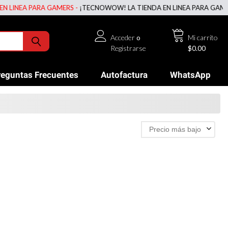
INEA PARA GAMERS -
¡TECNOWOW! LA TIENDA EN LINEA PARA GAMERS 
Acceder
o
Mi carrito
Registrarse
$0.00
reguntas Frecuentes
Autofactura
WhatsApp
Precio más bajo