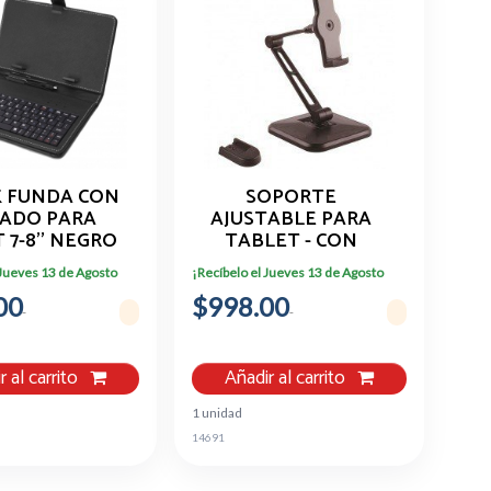
K FUNDA CON
SOPORTE
ADO PARA
AJUSTABLE PARA
 7-8'' NEGRO
TABLET - CON
VFT-002)
BRAZO - BASE
 Jueves 13 de Agosto
¡Recíbelo el Jueves 13 de Agosto
UNIVERSAL PARA
00
$998.00
IPAD Y TABLETS DE
4.7
r al carrito
Añadir al carrito
1 unidad
14691