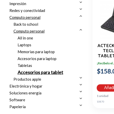
Impresión
Redes y conectividad
Computo personal
Back to school
Computo personal
All in one
ACTEC
Laptops
TECL
Memorias para laptop
TABLET
Accesorios para laptop
(M
¡Recíbelo el
Tabletas
$158.
Accesorios para tablet
Productos apple
Electrónica y hogar
Añadi
Soluciones energía
1 unidad
Software
10870
Papelería