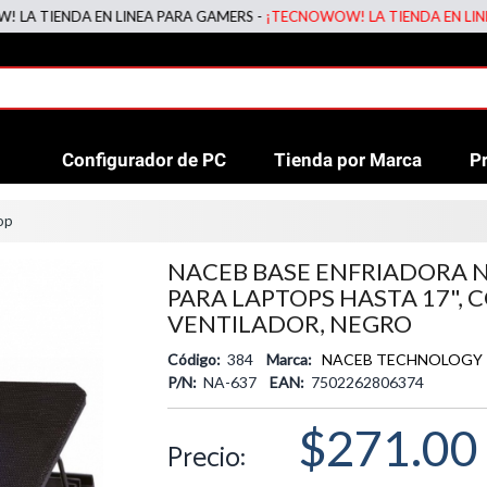
TIENDA EN LINEA PARA GAMERS -
¡TECNOWOW! LA TIENDA EN LINEA P
Configurador de PC
Tienda por Marca
P
op
NACEB BASE ENFRIADORA N
PARA LAPTOPS HASTA 17", 
VENTILADOR, NEGRO
Código:
384
Marca:
NACEB TECHNOLOGY
P/N:
NA-637
EAN:
7502262806374
$271.00
Precio: