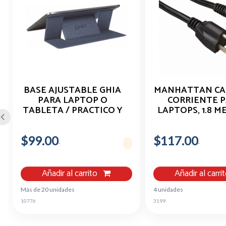
BASE AJUSTABLE GHIA
MANHATTAN CA
PARA LAPTOP O
CORRIENTE 
TABLETA / PRACTICO Y
LAPTOPS, 1.8 M
DELGADO / HASTA 15.6
NEGRO 3485
PULGADAS
$99.00
$117.00
Añadir al carrito
Añadir al carri
Más de 20 unidades
4 unidades
10776
3199