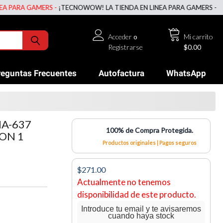
ARA GAMERS -
¡TECNOWOW! LA TIENDA EN LINEA PARA GAMERS -
¡TECN
Acceder
o
Mi carrito
Registrarse
$0.00
reguntas Frecuentes
Autofactura
WhatsApp
A-637
100% de Compra Protegida.
CON 1
Productos originales | Pagos seguros
$271.00
Actualmente no tenemos
disponibilidad de este producto.
Introduce tu email y te avisaremos
cuando haya stock