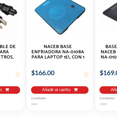
BLE DE
NACEB BASE
BASE
PARA
ENFRIADORA NA-0108A
NACEB
ETROS,
PARA LAPTOP 15\, CON 1
NA-0108
91
VENTILADOR DE
1200RPM, AZUL
$166.00
$169.
to
Añadir al carrito
Aña
2 unidades
3 unidades
1064
13001