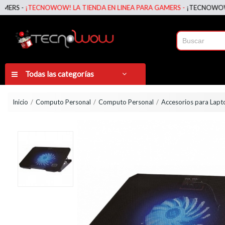
S -
¡TECNOWOW! LA TIENDA EN LINEA PARA GAMERS -
¡TECNOWOW! LA 
Todas las categorías
Inicio
Computo Personal
Computo Personal
Accesorios para Lapt