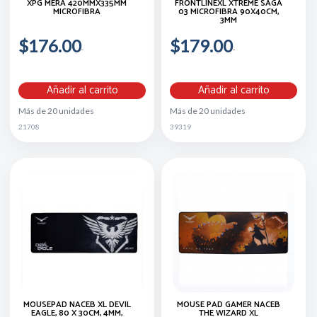
XPG MERA 420MMX335MM
FRONTLINEXL XTREME SAGA
MICROFIBRA
03 MICROFIBRA 90X40CM,
3MM
$176.00
$179.00
Añadir al carrito
Añadir al carrito
Más de 20 unidades
Más de 20 unidades
21708
39319
MOUSEPAD NACEB XL DEVIL
MOUSE PAD GAMER NACEB
EAGLE, 80 X 30CM, 4MM,
THE WIZARD XL