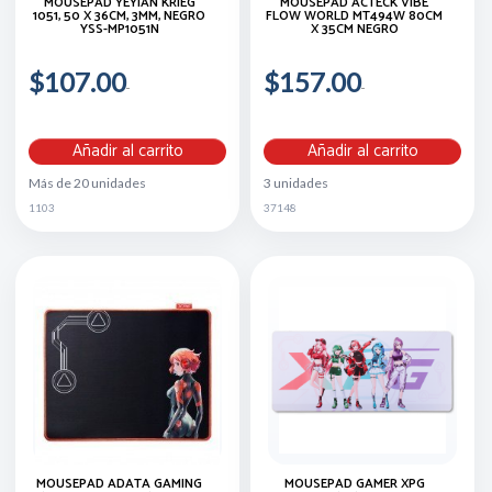
MOUSEPAD YEYIAN KRIEG
MOUSEPAD ACTECK VIBE
1051, 50 X 36CM, 3MM, NEGRO
FLOW WORLD MT494W 80CM
YSS-MP1051N
X 35CM NEGRO
$107.00
$157.00
Añadir al carrito
Añadir al carrito
Más de 20 unidades
3 unidades
1103
37148
MOUSEPAD ADATA GAMING
MOUSEPAD GAMER XPG