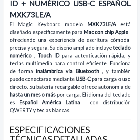
ID + NUMÉRICO USB-C ESPAÑOL
MXK73LE/A
El Magic Keyboard modelo
MXK73LE/A
está
diseñado específicamente para
Mac con chip Apple
,
ofreciendo una experiencia de escritura cómoda,
precisa y segura. Su diseño ampliado incluye
teclado
numérico
,
Touch ID
para autenticación rápida, y
teclas multimedia para control eficiente. Funciona
de forma
inalámbrica vía Bluetooth
, y también
puede conectarse mediante
USB-C
para carga o uso
directo. Su batería recargable ofrece autonomía de
hasta un mes o más
por carga. El idioma del teclado
es
Español América Latina
, con distribución
QWERTY y teclas blancas.
ESPECIFICACIONES
TÉCNICAS DETALLADAS