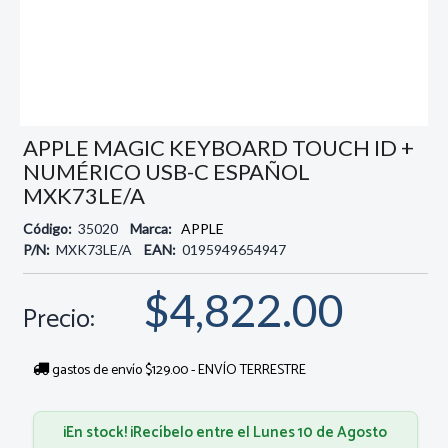
APPLE MAGIC KEYBOARD TOUCH ID +
NUMÉRICO USB-C ESPAÑOL
MXK73LE/A
Código:
35020
Marca:
APPLE
P/N:
MXK73LE/A
EAN:
0195949654947
$4,822.00
Precio:
gastos de envío $129.00 - ENVÍO TERRESTRE
¡En stock! ¡Recíbelo entre el Lunes 10 de Agosto