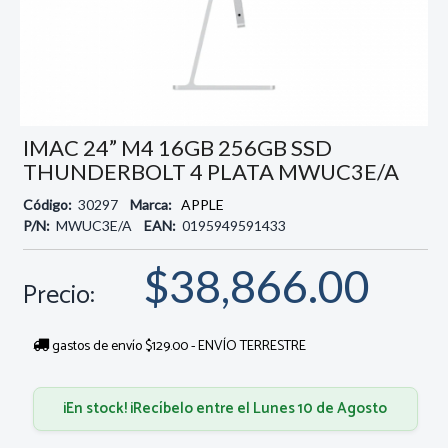
IMAC 24” M4 16GB 256GB SSD
THUNDERBOLT 4 PLATA MWUC3E/A
Código:
30297
Marca:
APPLE
P/N:
MWUC3E/A
EAN:
0195949591433
$38,866.00
Precio:
gastos de envío $129.00 - ENVÍO TERRESTRE
¡En stock! ¡Recíbelo entre el Lunes 10 de Agosto