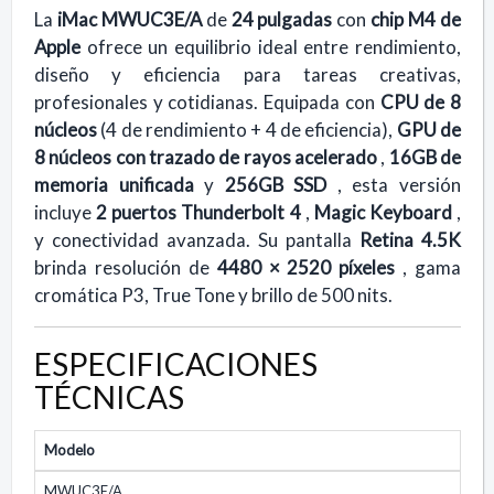
La
iMac MWUC3E/A
de
24 pulgadas
con
chip M4 de
Apple
ofrece un equilibrio ideal entre rendimiento,
diseño y eficiencia para tareas creativas,
profesionales y cotidianas. Equipada con
CPU de 8
núcleos
(4 de rendimiento + 4 de eficiencia),
GPU de
8 núcleos con trazado de rayos acelerado
,
16GB de
memoria unificada
y
256GB SSD
, esta versión
incluye
2 puertos Thunderbolt 4
,
Magic Keyboard
,
y conectividad avanzada. Su pantalla
Retina 4.5K
brinda resolución de
4480 × 2520 píxeles
, gama
cromática P3, True Tone y brillo de 500 nits.
ESPECIFICACIONES
TÉCNICAS
Modelo
MWUC3E/A