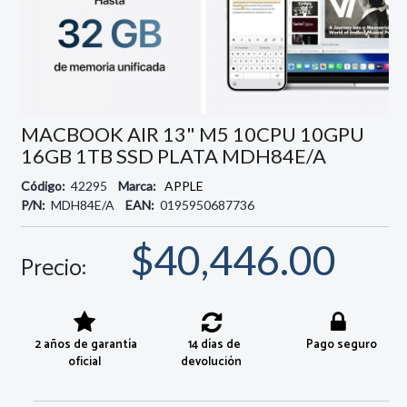
MACBOOK AIR 13" M5 10CPU 10GPU
16GB 1TB SSD PLATA MDH84E/A
Código:
42295
Marca:
APPLE
P/N:
MDH84E/A
EAN:
0195950687736
$40,446.00
Precio:
2 años de garantía
14 días de
Pago seguro
oficial
devolución