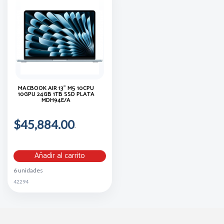
MACBOOK AIR 13" M5 10CPU
10GPU 24GB 1TB SSD PLATA
MDH94E/A
$45,884.00
Añadir al carrito
6 unidades
42294