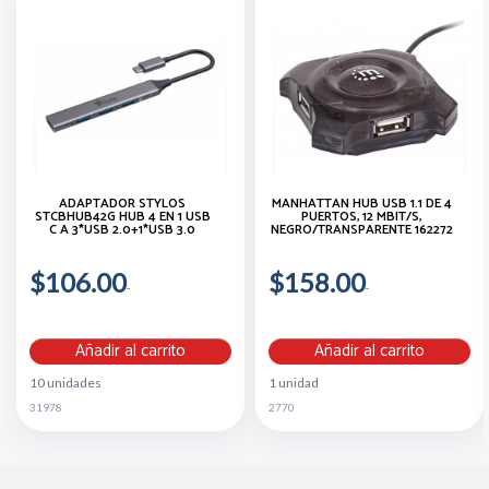
ADAPTADOR STYLOS
MANHATTAN HUB USB 1.1 DE 4
STCBHUB42G HUB 4 EN 1 USB
PUERTOS, 12 MBIT/S,
C A 3*USB 2.0+1*USB 3.0
NEGRO/TRANSPARENTE 162272
$106.00
$158.00
Añadir al carrito
Añadir al carrito
10 unidades
1 unidad
31978
2770