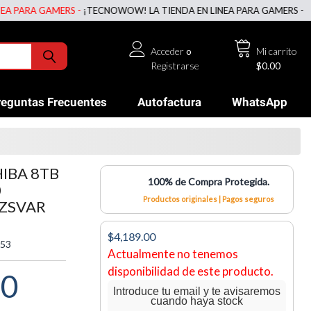
RA GAMERS -
¡TECNOWOW! LA TIENDA EN LINEA PARA GAMERS -
¡TECNO
Acceder
o
Mi carrito
Registrarse
$0.00
reguntas Frecuentes
Autofactura
WhatsApp
IBA 8TB
100% de Compra Protegida.
0
Productos originales | Pagos seguros
ZSVAR
$4,189.00
53
Actualmente no tenemos
disponibilidad de este producto.
00
Introduce tu email y te avisaremos
cuando haya stock