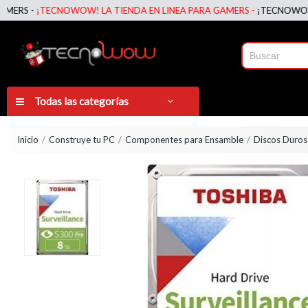
 -
¡TECNOWOW! LA TIENDA EN LINEA PARA GAMERS -
¡TECNOWOW! LA T
Todas las categorías
Inicio
Construye tu PC
Componentes para Ensamble
Discos Duros