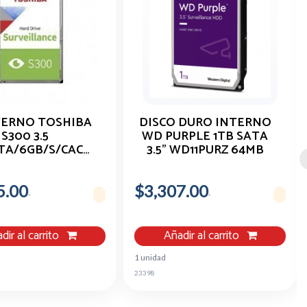
TERNO TOSHIBA
DISCO DURO INTERNO
S300 3.5
WD PURPLE 1TB SATA
TA/6GB/S/CACHE
3.5" WD11PURZ 64MB
5400 RPM//24X7
VIDEOVIGILANC
DVR/NVR/1-8
5.00
S/1-64 CAMARAS
$3,307.00
dir al carrito
Añadir al carrito
1 unidad
23398