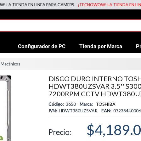
IENDA EN LINEA PARA GAMERS -
¡TECNOWOW! LA TIENDA EN LINEA PA
Configurador de PC
Tienda por Marca
P
 Mecánicos
DISCO DURO INTERNO TOSH
HDWT380UZSVAR 3.5'' S30
7200RPM CCTV HDWT380U
Código:
3650
Marca:
TOSHIBA
P/N:
HDWT380UZSVAR
EAN:
07238440006
$4,189.
Precio: