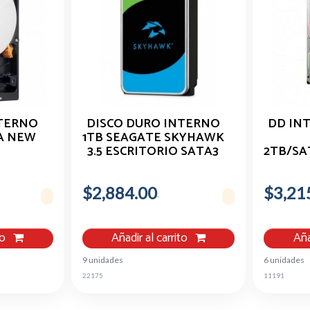
NTERNO
DISCO DURO INTERNO
DD IN
TA NEW
1TB SEAGATE SKYHAWK
3.5 ESCRITORIO SATA3
2TB/SA
128MB/
P/
$2,884.00
$3,21
BAHIA
to
Añadir al carrito
Aña
9 unidades
6 unidades
22175
11191