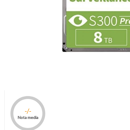
-/-
Nota media