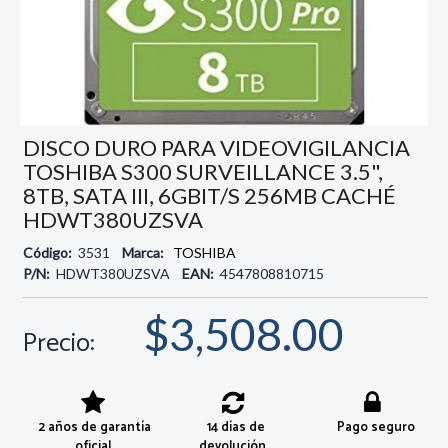
DISCO DURO PARA VIDEOVIGILANCIA
TOSHIBA S300 SURVEILLANCE 3.5",
8TB, SATA III, 6GBIT/S 256MB CACHÉ
HDWT380UZSVA
Código:
3531
Marca:
TOSHIBA
P/N:
HDWT380UZSVA
EAN:
4547808810715
$3,508.00
Precio:
2 años de garantía
14 días de
Pago seguro
oficial
devolución