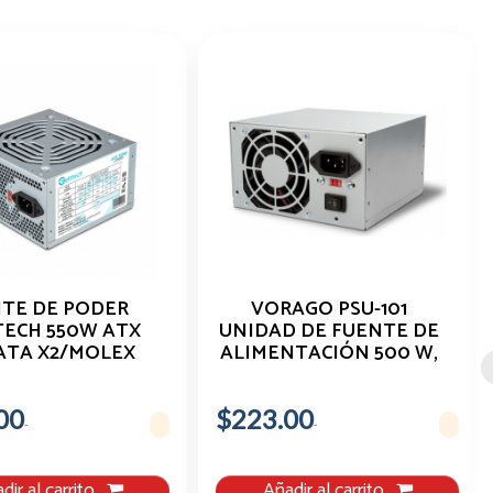
TE DE PODER
VORAGO PSU-101
ECH 550W ATX
UNIDAD DE FUENTE DE
SATA X2/MOLEX
ALIMENTACIÓN 500 W,
B CORR 1.2 MT
ATX GRIS
00
$223.00
dir al carrito
Añadir al carrito