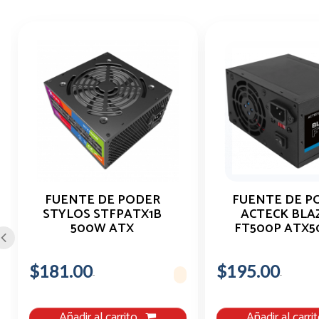
FUENTE DE PODER
FUENTE DE P
STYLOS STFPATX1B
ACTECK BLA
500W ATX
FT500P ATX
2XMOLEX 4 PIN
$181.00
$195.00
Añadir al carrito
Añadir al carri