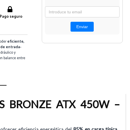
Pago seguro
poder
eficiente,
 de entrada-
idráulico y
un balance entre
US BRONZE ATX 450W –
 ofrecer eficiencia energética del
85% en carga típica
,