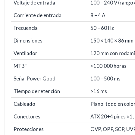
Voltaje de entrada
100 – 240 V (rango
Corriente de entrada
8 – 4 A
Frecuencia
50 – 60 Hz
Dimensiones
150 × 140 × 86 mm
Ventilador
120 mm con rodamie
MTBF
>100,000 horas
Señal Power Good
100 – 500 ms
Tiempo de retención
>16 ms
Cableado
Plano, todo en colo
Conectores
ATX 20+4 pines ×1, 
Protecciones
OVP, OPP, SCP, UV