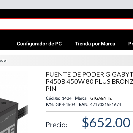
Configurador de PC
Tienda por Marca
P
oder
FUENTE DE PODER GIGABYT
P450B 450W 80 PLUS BRONZ
PIN
Código:
1424
Marca:
GIGABYTE
P/N:
GP-P450B
EAN:
4719331551674
$652.00
Precio: