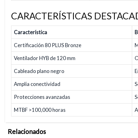
CARACTERÍSTICAS DESTACA
Característica
B
Certificación 80 PLUS Bronze
M
Ventilador HYB de 120 mm
O
Cableado plano negro
E
Amplia conectividad
S
Protecciones avanzadas
S
MTBF >100,000 horas
A
Relacionados