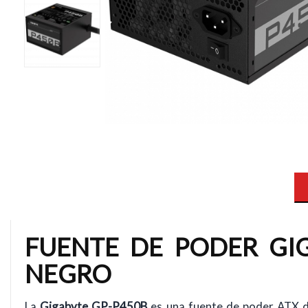
FUENTE DE PODER GIG
NEGRO
La
Gigabyte GP-P450B
es una fuente de poder ATX 