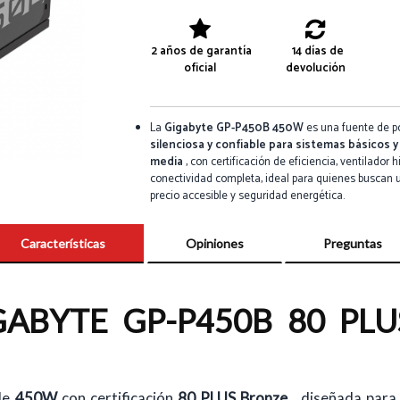
2 años de garantía
14 días de
oficial
devolución
La
Gigabyte GP-P450B 450W
es una fuente de 
silenciosa y confiable para sistemas básicos y
media
, con certificación de eficiencia, ventilador h
conectividad completa, ideal para quienes buscan 
precio accesible y seguridad energética.
Características
Opiniones
Preguntas
ABYTE GP-P450B 80 PL
de
450W
con certificación
80 PLUS Bronze
, diseñada para