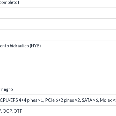
 completo)
nto hidráulico (HYB)
r negro
CPU/EPS 4+4 pines ×1, PCIe 6+2 pines ×2, SATA ×6, Molex ×
P, OCP, OTP