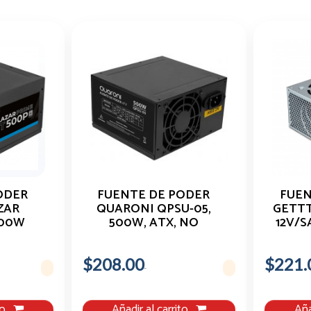
ODER
FUENTE DE PODER
FUEN
ZAR
QUARONI QPSU-05,
GETTT
500W
500W, ATX, NO
12V/
 + 1X
MODULAR
X2/CA
$208.00
$221.
to
Añadir al carrito
Aña