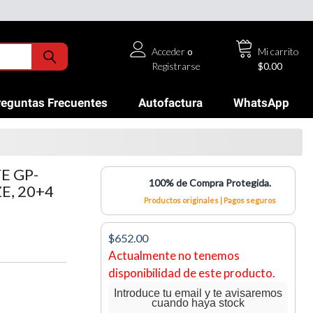
Acceder
o
Mi carrito
Registrarse
$0.00
reguntas Frecuentes
Autofactura
WhatsApp
E GP-
100% de Compra Protegida.
E, 20+4
Productos originales | Pagos seguros
$652.00
Actualmente no tenemos
disponibilidad de este producto.
Introduce tu email y te avisaremos
cuando haya stock