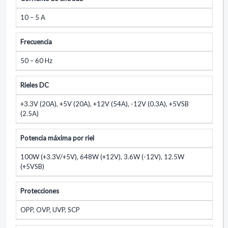
10 – 5 A
Frecuencia
50 – 60 Hz
Rieles DC
+3.3V (20A), +5V (20A), +12V (54A), -12V (0.3A), +5VSB
(2.5A)
Potencia máxima por riel
100W (+3.3V/+5V), 648W (+12V), 3.6W (-12V), 12.5W
(+5VSB)
Protecciones
OPP, OVP, UVP, SCP