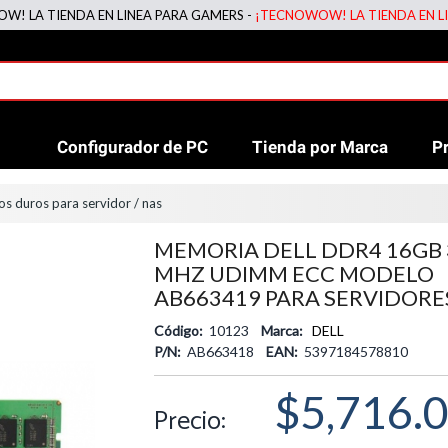
 TIENDA EN LINEA PARA GAMERS -
¡TECNOWOW! LA TIENDA EN LINEA 
Configurador de PC
Tienda por Marca
P
s duros para servidor / nas
MEMORIA DELL DDR4 16GB 
MHZ UDIMM ECC MODELO
AB663419 PARA SERVIDORE
Código:
10123
Marca:
DELL
P/N:
AB663418
EAN:
5397184578810
$5,716.
Precio: