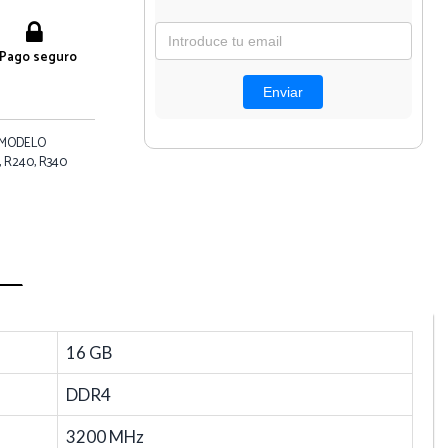
Pago seguro
 MODELO
 R240, R340
16 GB
DDR4
3200 MHz