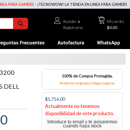
PARA GAMERS -
¡TECNOWOW! LA TIENDA EN LINEA PARA GAMERS -
¡TEC
Acceder
o
Mi carrito
Registrarse
$0.00
reguntas Frecuentes
Autofactura
WhatsApp
3200
100% de Compra Protegida.
Productos originales | Pagos seguros
S DELL
$5,716.00
Actualmente no tenemos
disponibilidad de este producto.
00
Introduce tu email y te avisaremos
cuando haya stock