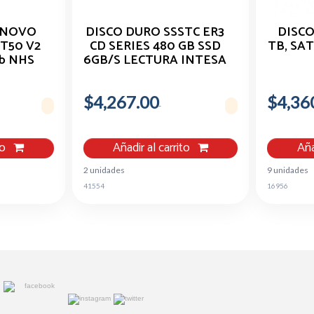
ENOVO
DISCO DURO SSSTC ER3
DISCO
T50 V2
CD SERIES 480 GB SSD
TB, SAT
Gb NHS
6GB/S LECTURA INTESA
$4,267.00
$4,36
to
Añadir al carrito
Aña
2 unidades
9 unidades
41554
16956