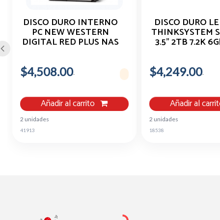
DISCO DURO INTERNO
DISCO DURO L
PC NEW WESTERN
THINKSYSTEM S
DIGITAL RED PLUS NAS
3.5" 2TB 7.2K 6
4TB SATA
HDD
$4,508.00
$4,249.00
Añadir al carrito
Añadir al carri
2 unidades
2 unidades
41913
18538