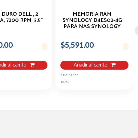
 DURO DELL , 2
MEMORIA RAM
A, 7200 RPM, 3.5"
SYNOLOGY D4ES02-4G
PARA NAS SYNOLOGY
SERIE RS822RP+, RS822+,
DS2422+
0.00
$5,591.00
dir al carrito
Añadir al carrito
5 unidades
16758