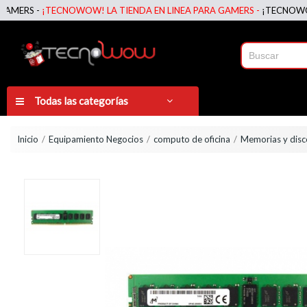
RS -
¡TECNOWOW! LA TIENDA EN LINEA PARA GAMERS -
¡TECNOWOW! LA
Todas las categorías
Inicio
Equipamiento Negocios
computo de oficina
Memorias y disco