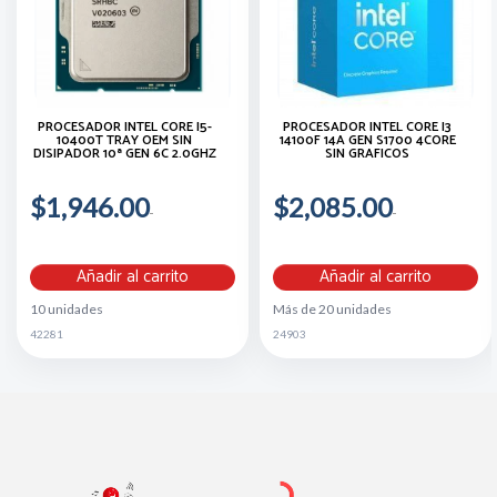
PROCESADOR INTEL CORE I5-
PROCESADOR INTEL CORE I3
10400T TRAY OEM SIN
14100F 14A GEN S1700 4CORE
DISIPADOR 10ª GEN 6C 2.0GHZ
SIN GRAFICOS
$1,946.00
$2,085.00
Añadir al carrito
Añadir al carrito
10 unidades
Más de 20 unidades
42281
24903