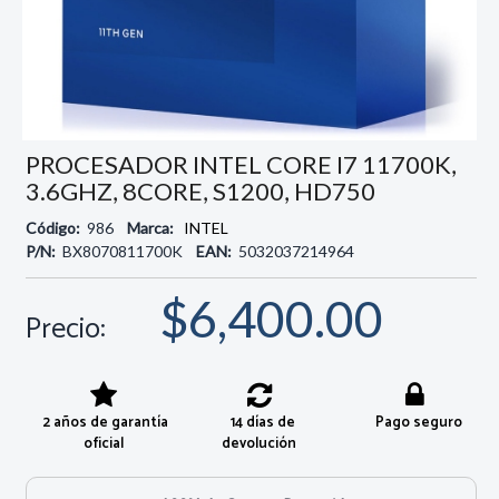
PROCESADOR INTEL CORE I7 11700K,
3.6GHZ, 8CORE, S1200, HD750
Código:
986
Marca:
INTEL
P/N:
BX8070811700K
EAN:
5032037214964
$6,400.00
Precio:
2 años de garantía
14 días de
Pago seguro
oficial
devolución