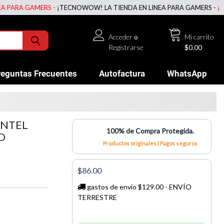
A GAMERS -
¡TECNOWOW! LA TIENDA EN LINEA PARA GAMERS -
¡TECNOW
Acceder
o
Mi carrito
Registrarse
$0.00
reguntas Frecuentes
Autofactura
WhatsApp
INTEL
100% de Compra Protegida.
O
Productos originales | Pagos seguros
$86.00
gastos de envío $129.00 - ENVÍO
TERRESTRE