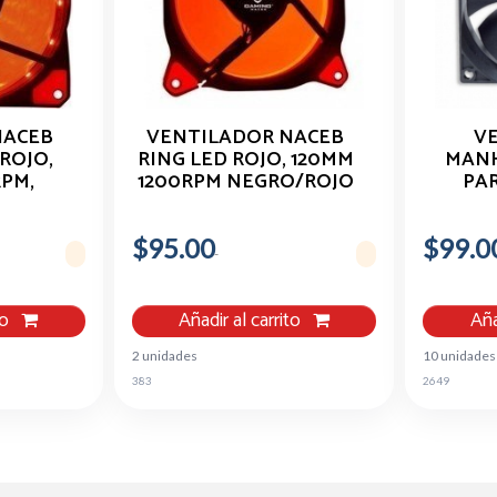
NACEB
VENTILADOR NACEB
V
ROJO,
RING LED ROJO, 120MM
MANH
RPM,
1200RPM NEGRO/ROJO
PAR
NA-0921R
250
$95.00
$99.0
to
Añadir al carrito
Aña
2 unidades
10 unidades
383
2649