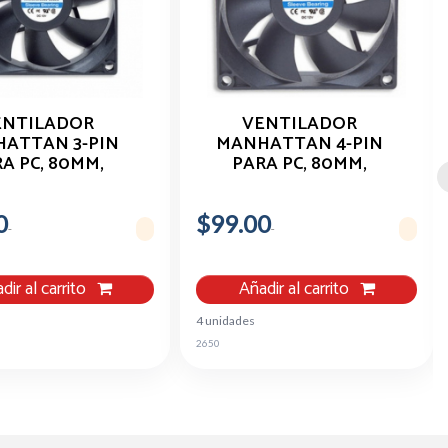
ENTILADOR
VENTILADOR
ATTAN 3-PIN
MANHATTAN 4-PIN
A PC, 80MM,
PARA PC, 80MM,
0RPM, NEGRO
2500RPM, NEGRO
700955
700320
0
$99.00
dir al carrito
Añadir al carrito
4 unidades
2650