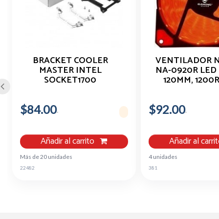
BRACKET COOLER
VENTILADOR 
MASTER INTEL
NA-0920R LED 
SOCKET1700
120MM, 1200
ENRIAMIENTO POR
NEGRO
AIRE
$84.00
$92.00
Añadir al carrito
Añadir al carri
Más de 20 unidades
4 unidades
22482
381