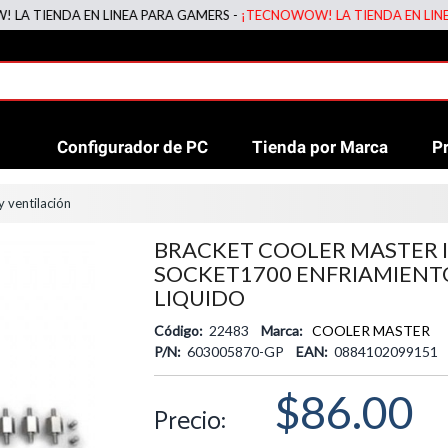
ENDA EN LINEA PARA GAMERS -
¡TECNOWOW! LA TIENDA EN LINEA PAR
Configurador de PC
Tienda por Marca
P
y ventilación
BRACKET COOLER MASTER 
SOCKET1700 ENFRIAMIENT
LIQUIDO
Código:
22483
Marca:
COOLER MASTER
P/N:
603005870-GP
EAN:
0884102099151
$86.00
Precio: