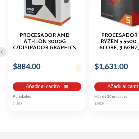
PROCESADOR AMD
PROCESADOR
ATHLON 3000G
RYZEN 5 5500,
C/DISIPADOR GRAPHICS
6CORE, 3.6GHZ,
VEGA 3 4 CORE
S/GRÁFICO
$884.00
$1,631.00
Añadir al carrito
Añadir al carri
9 unidades
Más de 20 unidades
24265
13429