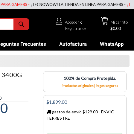
GAMERS -
¡TECNOWOW! LA TIENDA EN LINEA PARA GAMERS -
¡TECNOWOW
Acceder
o
Mi carrito
Registrarse
$0.00
reguntas Frecuentes
Autofactura
WhatsApp
 3400G
100% de Compra Protegida.
Productos originales | Pagos seguros
0
$1,899.00
00
gastos de envío $129.00 - ENVÍO
TERRESTRE