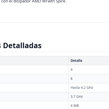
a con el disipador AMD Wraith Spire.
s Detalladas
Detalle
4
8
Hasta 4.2 GHz
3.7 GHz
4 MB