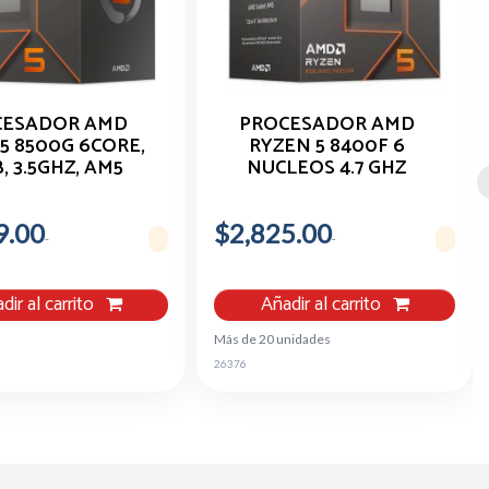
CESADOR AMD
PROCESADOR AMD
5 8500G 6CORE,
RYZEN 5 8400F 6
, 3.5GHZ, AM5
NUCLEOS 4.7 GHZ
SOCKET AM5
DISIPADOR
9.00
$2,825.00
dir al carrito
Añadir al carrito
Más de 20 unidades
26376