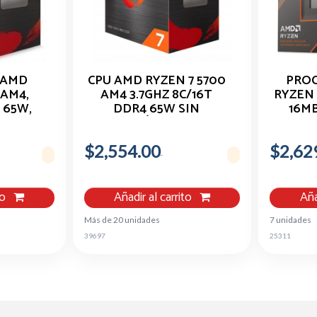
 AMD
CPU AMD RYZEN 7 5700
PRO
 AM4,
AM4 3.7GHZ 8C/16T
RYZEN 
 65W,
DDR4 65W SIN
16MB
S
GRÁFICOS
$2,554.00
$2,62
to
Añadir al carrito
Aña
Más de 20 unidades
7 unidades
39697
25311