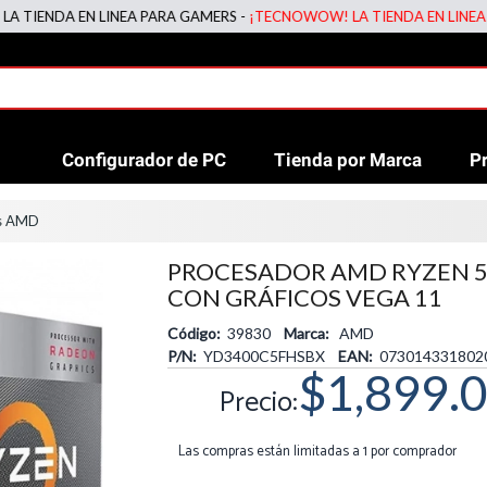
DA EN LINEA PARA GAMERS -
¡TECNOWOW! LA TIENDA EN LINEA PARA 
Configurador de PC
Tienda por Marca
P
es AMD
PROCESADOR AMD RYZEN 5
CON GRÁFICOS VEGA 11
Código:
39830
Marca:
AMD
P/N:
YD3400C5FHSBX
EAN:
073014331802
$1,899.
Precio:
Las compras están limitadas a 1 por comprador