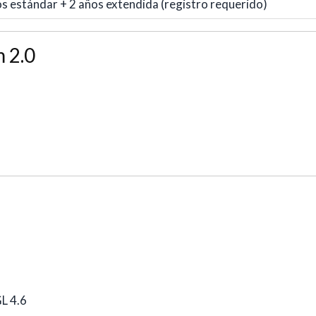
s estándar + 2 años extendida (registro requerido)
m 2.0
L 4.6