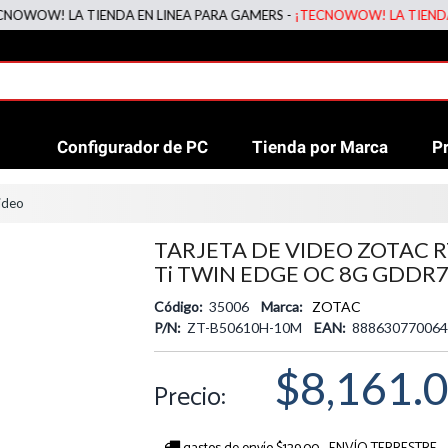
 LA TIENDA EN LINEA PARA GAMERS -
¡TECNOWOW! LA TIENDA EN LIN
Configurador de PC
Tienda por Marca
P
ideo
TARJETA DE VIDEO ZOTAC R
Ti TWIN EDGE OC 8G GDDR7 
Código:
35006
Marca:
ZOTAC
P/N:
ZT-B50610H-10M
EAN:
888630770064
$8,161.
Precio: