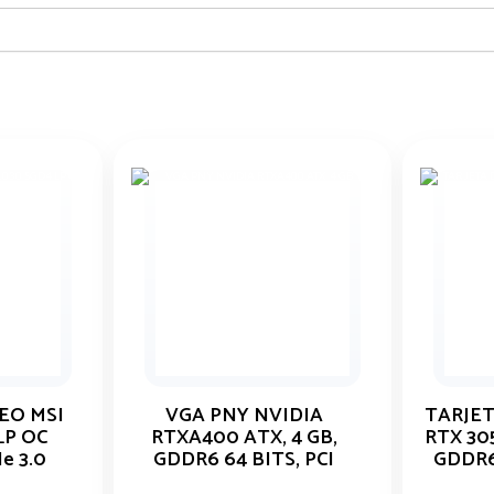
EO MSI
VGA PNY NVIDIA
TARJET
LP OC
RTXA400 ATX, 4 GB,
RTX 30
e 3.0
GDDR6 64 BITS, PCI
GDDR6
EXPRESS 4.0