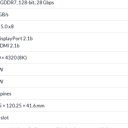
 GDDR7, 128-bit, 28 Gbps
GB/s
 5.0 x8
isplayPort 2.1b
HDMI 2.1b
 × 4320 (8K)
 W
 W
 pines
5 × 120.25 × 41.6 mm
-slot