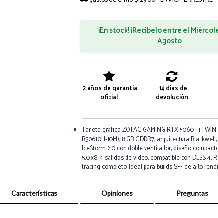
gastos de envío $129.00 - ENVÍO TERRESTRE
¡En stock! ¡Recíbelo entre el Miércol
Agosto
2 años de garantía
14 días de
oficial
devolución
Tarjeta gráfica ZOTAC GAMING RTX 5060 Ti TWIN
B50610H-10M), 8 GB GDDR7, arquitectura Blackwell,
IceStorm 2.0 con doble ventilador, diseño compacto
5.0 x8, 4 salidas de video, compatible con DLSS 4, R
tracing completo. Ideal para builds SFF de alto rend
Características
Opiniones
Preguntas