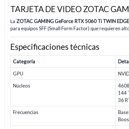
TARJETA DE VIDEO ZOTAC GAMI
La
ZOTAC GAMING GeForce RTX 5060 Ti TWIN EDG
para equipos SFF (Small Form Factor) que requieren alt
Especificaciones técnicas
Categoría
Deta
GPU
NVID
Núcleos
460
144 
36 R
Frecuencias
Base
Boos