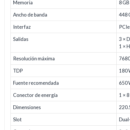
Memoria
8 GB
Ancho de banda
448 
Interfaz
PCIe
Salidas
3 × D
1 × 
Resolución máxima
7680
TDP
180
Fuente recomendada
650
Conector de energía
1 × 8
Dimensiones
220.
Slot
Dual