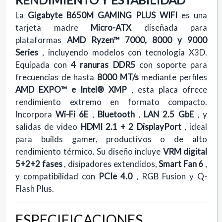
La
Gigabyte B650M GAMING PLUS WIFI
es una
tarjeta madre
Micro-ATX
diseñada para
plataformas
AMD Ryzen™ 7000, 8000 y 9000
Series
, incluyendo modelos con tecnología X3D.
Equipada con
4 ranuras DDR5
con soporte para
frecuencias de hasta
8000 MT/s
mediante perfiles
AMD EXPO™ e Intel® XMP
, esta placa ofrece
rendimiento extremo en formato compacto.
Incorpora
Wi-Fi 6E
,
Bluetooth
,
LAN 2.5 GbE
, y
salidas de video
HDMI 2.1 + 2 DisplayPort
, ideal
para builds gamer, productivos o de alto
rendimiento térmico. Su diseño incluye
VRM digital
5+2+2 fases
, disipadores extendidos,
Smart Fan 6
,
y compatibilidad con
PCIe 4.0
, RGB Fusion y Q-
Flash Plus.
ESPECIFICACIONES