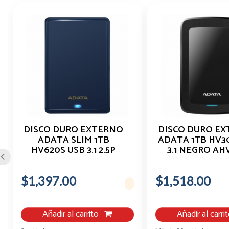
DISCO DURO EXTERNO
DISCO DURO E
ADATA SLIM 1TB
ADATA 1TB HV3
HV620S USB 3.1 2.5P
3.1 NEGRO AH
AZUL AHV620S 1TU31
1TU31 CB
CBL
$1,397.00
$1,518.00
Añadir al carrito
Añadir al carri