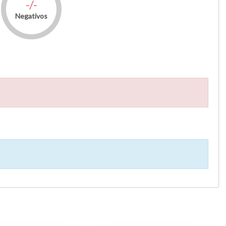
-/-
Negativos