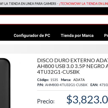
IENDA EN LINEA PARA GAMERS -
¡TECNOWOW! LA TIENDA EN LINEA PA
Configurador de PC
Tienda por Marca
P
DISCO DURO EXTERNO ADA
AH800 USB 3.0 3.5P NEGRO
4TU32G1-CUSBK
Código:
1535
Marca:
ADATA
P/N:
AHM800-4TU32G1-CUSBK
EAN:
4710
$3,823.
Precio: