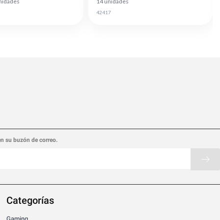
nidades
14 unidades
42417
en su buzón de correo.
Categorías
Gaming