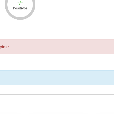
-/-
Positivos
pinar