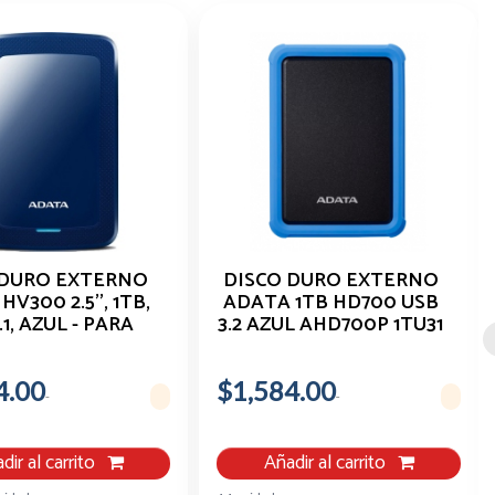
 DURO EXTERNO
DISCO DURO EXTERNO
V300 2.5'', 1TB,
ADATA 1TB HD700 USB
.1, AZUL - PARA
3.2 AZUL AHD700P 1TU31
 AHV300-1TU31-
CBL
CBL
4.00
$1,584.00
dir al carrito
Añadir al carrito