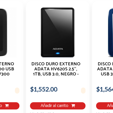
XTERNO
DISCO DURO EXTERNO
DISCO
00 USB
ADATA HV620S 2.5'',
ADATA H
V300
1TB, USB 3.0, NEGRO -
USB 3
K
PARA MAC/PC AHV620S-
MAC/PC
1TU31-CBK
$1,552.00
$1,56
to
Añadir al carrito
Aña