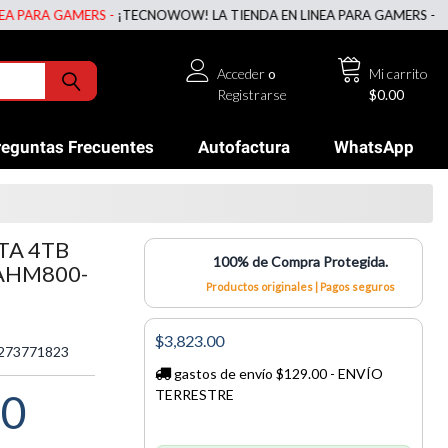
RA GAMERS -
¡TECNOWOW! LA TIENDA EN LINEA PARA GAMERS -
¡TECNO
Acceder
o
Mi carrito
Registrarse
$0.00
reguntas Frecuentes
Autofactura
WhatsApp
TA 4TB
100% de Compra Protegida.
 AHM800-
Productos originales | Pagos seguros
$3,823.00
273771823
gastos de envío $129.00 - ENVÍO
00
TERRESTRE