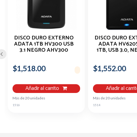
DISCO DURO EXTERNO
DISCO DURO E
ADATA 1TB HV300 USB
ADATA HV620S 2
3.1 NEGRO AHV300
1TB, USB 3.0, N
1TU31 CBK
PARA MAC/PC AH
1TU31-CB
$1,518.00
$1,552.00
Añadir al carrito
Añadir al carri
Más de 20 unidades
Más de 20 unidades
1516
1514