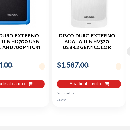
 DURO EXTERNO
DISCO DURO EXTERNO
 1TB HD700 USB
ADATA 1TB HV320
L AHD700P 1TU31
USB3.2 GEN1 COLOR
CBL
BLANCO
4.00
$1,587.00
dir al carrito
Añadir al carrito
5 unidades
21399