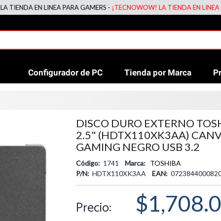
NDA EN LINEA PARA GAMERS -
¡TECNOWOW! LA TIENDA EN LINEA PARA
Configurador de PC
Tienda por Marca
P
DISCO DURO EXTERNO TOSH
2.5" (HDTX110XK3AA) CAN
GAMING NEGRO USB 3.2
Código:
1741
Marca:
TOSHIBA
P/N:
HDTX110XK3AA
EAN:
072384400082
$1,708.
Precio: