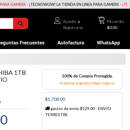
 GAMERS -
¡TECNOWOW! LA TIENDA EN LINEA PARA GAMERS -
¡TECNOWO
Acceder
o
Mi carrito
Registrarse
$0.00
reguntas Frecuentes
Autofactura
WhatsApp
IBA 1TB
100% de Compra Protegida.
VIO
Productos originales | Pagos seguros
$1,708.00
0
gastos de envío $129.00 - ENVÍO
00
TERRESTRE