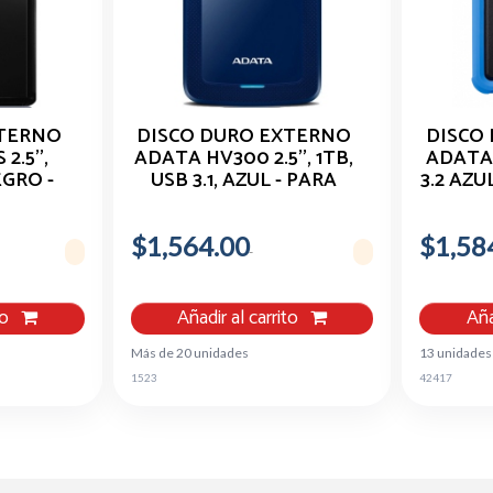
XTERNO
DISCO DURO EXTERNO
DISCO
.5'',
ADATA HV300 2.5'', 1TB,
ADATA
EGRO -
USB 3.1, AZUL - PARA
3.2 AZU
V620S-
MAC/PC AHV300-1TU31-
K
CBL
$1,564.00
$1,58
to
Añadir al carrito
Aña
Más de 20 unidades
13 unidades
1523
42417