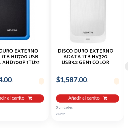
 DURO EXTERNO
DISCO DURO EXTERNO
 1TB HD700 USB
ADATA 1TB HV320
L AHD700P 1TU31
USB3.2 GEN1 COLOR
CBL
BLANCO
4.00
$1,587.00
dir al carrito
Añadir al carrito
5 unidades
21399