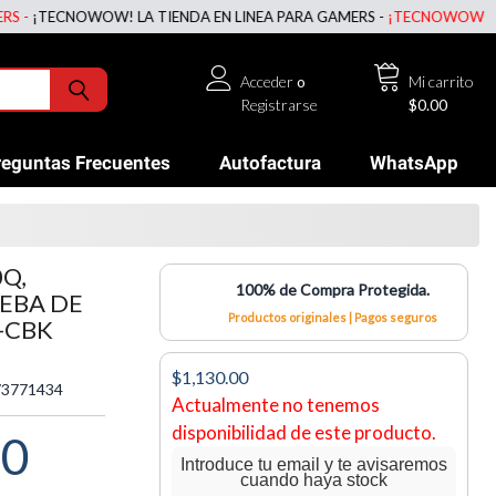
TECNOWOW! LA TIENDA EN LINEA PARA GAMERS -
¡TECNOWOW! LA TIEN
Acceder
o
Mi carrito
Registrarse
$0.00
reguntas Frecuentes
Autofactura
WhatsApp
Q,
100% de Compra Protegida.
UEBA DE
Productos originales | Pagos seguros
-CBK
$1,130.00
3771434
Actualmente no tenemos
disponibilidad de este producto.
00
Introduce tu email y te avisaremos
cuando haya stock