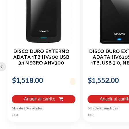
DISCO DURO EXTERNO
DISCO DURO E
ADATA 1TB HV300 USB
ADATA HV620S 2
3.1 NEGRO AHV300
1TB, USB 3.0, N
1TU31 CBK
PARA MAC/PC AH
1TU31-CB
$1,518.00
$1,552.00
Añadir al carrito
Añadir al carri
Más de 20 unidades
Más de 20 unidades
1516
1514