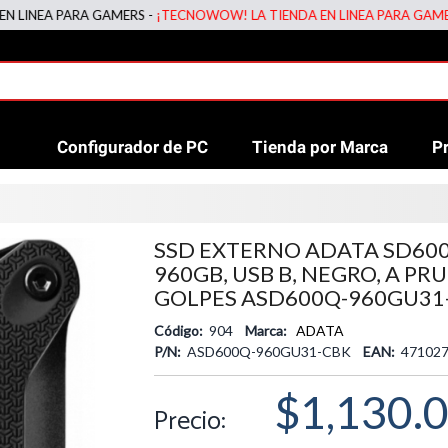
EA PARA GAMERS -
¡TECNOWOW! LA TIENDA EN LINEA PARA GAMERS -
¡
Configurador de PC
Tienda por Marca
P
SSD EXTERNO ADATA SD600
960GB, USB B, NEGRO, A PR
GOLPES ASD600Q-960GU31
Código:
904
Marca:
ADATA
P/N:
ASD600Q-960GU31-CBK
EAN:
471027
$1,130.
Precio: