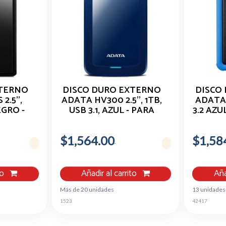
XTERNO
DISCO DURO EXTERNO
DISCO
.5'',
ADATA HV300 2.5'', 1TB,
ADATA
EGRO -
USB 3.1, AZUL - PARA
3.2 AZU
V620S-
MAC/PC AHV300-1TU31-
K
CBL
$1,564.00
$1,58
to
Añadir al carrito
Aña
Más de 20 unidades
13 unidades
1523
42417