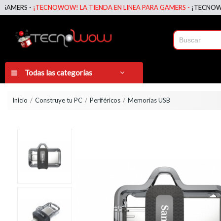
RS -
¡TECNOWOW! LA TIENDA EN LINEA PARA GAMERS -
¡TECNOWOW! LA
Todas las categorías
Inicio
Construye tu PC
Periféricos
Memorias USB