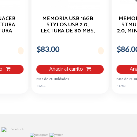
NACEB
MEMORIA USB 16GB
MEMOR
ECTURA
STYLOS USB 2.0,
STMUS
TURA
LECTURA DE 80 MBS,
2.0, MI
COLOR PLATA
$83.00
$86.0
to
Añadir al carrito
Aña
Más de 20 unidades
Más de 20 u
41211
41783