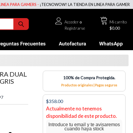
PARA GAMERS -
¡TECNOWOW! LA TIENDA EN LINEA PARA GAMERS -
¡TEC
Acceder
o
Mi carrito
Registrarse
$0.00
reguntas Frecuentes
Autofactura
WhatsApp
TRA DUAL
100% de Compra Protegida.
 GRIS
Productos originales | Pagos seguros
97
$358.00
Actualmente no tenemos
disponibilidad de este producto.
Introduce tu email y te avisaremos
cuando haya stock