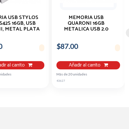
IA USB STYLOS
MEMORIA USB
42S 16GB, USB
QUARONI 16GB
NI, METAL PLATA
METALICA USB 2.0
ANDROID WINDOWS
MAC
0
$87.00
dir al carrito
Añadir al carrito
nidades
Más de 20 unidades
43627