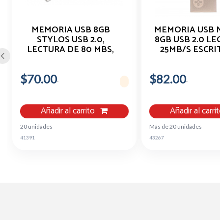
MEMORIA USB 8GB
MEMORIA USB 
STYLOS USB 2.0,
8GB USB 2.0 L
LECTURA DE 80 MBS,
25MB/S ESCRI
COLOR PLATA
10MB/S
$70.00
$82.00
Añadir al carrito
Añadir al carri
20 unidades
Más de 20 unidades
41391
43267