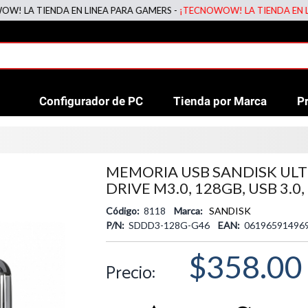
 TIENDA EN LINEA PARA GAMERS -
¡TECNOWOW! LA TIENDA EN LINEA 
Configurador de PC
Tienda por Marca
P
MEMORIA USB SANDISK UL
DRIVE M3.0, 128GB, USB 3.0,
Código:
8118
Marca:
SANDISK
P/N:
SDDD3-128G-G46
EAN:
06196591496
$358.00
Precio: