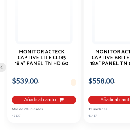
MONITOR ACTECK
MONITOR AC
CAPTIVE LITE CL185
CAPTIVE BRITE
18.5" PANEL TN HD 60
18.5" PANEL TN 
HZ HDMI
MS HD
$539.00
$558.00
Añadir al carrito
Añadir al carri
Más de 20 unidades
15 unidades
42137
41417