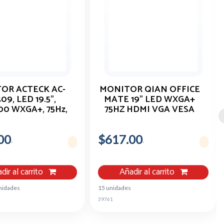
OR ACTECK AC-
MONITOR QIAN OFFICE
09, LED 19.5",
MATE 19" LED WXGA+
00 WXGA+, 75Hz,
75HZ HDMI VGA VESA
MI, NEGRO
00
$617.00
dir al carrito
Añadir al carrito
nidades
15 unidades
39761