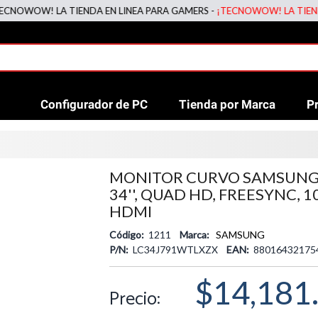
WOW! LA TIENDA EN LINEA PARA GAMERS -
¡TECNOWOW! LA TIENDA EN
Configurador de PC
Tienda por Marca
P
MONITOR CURVO SAMSUNG
34'', QUAD HD, FREESYNC, 1
HDMI
Código:
1211
Marca:
SAMSUNG
P/N:
LC34J791WTLXZX
EAN:
88016432175
$14,181
Precio: