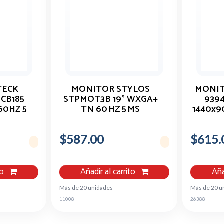
TECK
MONITOR STYLOS
MONIT
 CB185
STPMOT3B 19" WXGA+
9394
60HZ 5
TN 60 HZ 5 MS
1440x9
HDMI/VGA NEGRO
HD
$587.00
$615.
to
Añadir al carrito
Aña
Más de 20 unidades
Más de 20 u
11008
26388