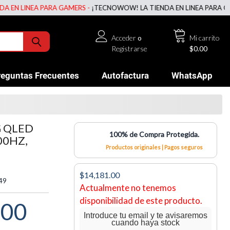
 LINEA PARA GAMERS -
¡TECNOWOW! LA TIENDA EN LINEA PARA GAMERS
Acceder
o
Mi carrito
Registrarse
$0.00
reguntas Frecuentes
Autofactura
WhatsApp
 QLED
100% de Compra Protegida.
00HZ,
Productos originales | Pagos seguros
$14,181.00
49
Actualmente no tenemos
disponibilidad de este producto.
.00
Introduce tu email y te avisaremos
cuando haya stock