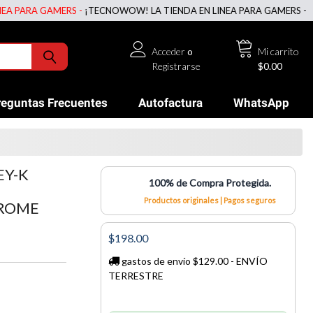
RA GAMERS -
¡TECNOWOW! LA TIENDA EN LINEA PARA GAMERS -
¡TECNO
Acceder
o
Mi carrito
Registrarse
$0.00
reguntas Frecuentes
Autofactura
WhatsApp
EY-K
100% de Compra Protegida.
Productos originales | Pagos seguros
HROME
$198.00
gastos de envío $129.00 - ENVÍO
TERRESTRE