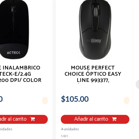
 INALAMBRICO
MOUSE PERFECT
TECK-E/2.4G
CHOICE ÓPTICO EASY
200 DPI/ COLOR
LINE 993377,
O/AC-928885
ALÁMBRICO, USB,
1000DPI, NEGRO EL-
0
$105.00
993377
dir al carrito
Añadir al carrito
nidades
4 unidades
5485