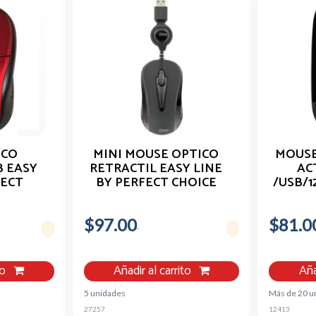
ICO
MINI MOUSE OPTICO
MOUSE
B EASY
RETRACTIL EASY LINE
AC
FECT
BY PERFECT CHOICE
/USB/1
JO
NEGRO USB
NEGR
$97.00
$81.0
to
Añadir al carrito
Aña
5 unidades
Más de 20 u
27257
12413