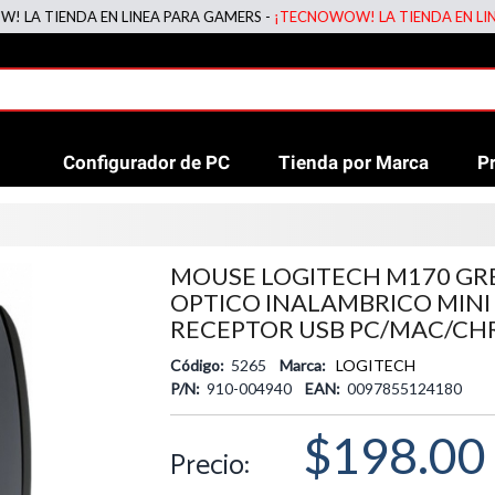
IENDA EN LINEA PARA GAMERS -
¡TECNOWOW! LA TIENDA EN LINEA PA
Configurador de PC
Tienda por Marca
P
MOUSE LOGITECH M170 GR
OPTICO INALAMBRICO MINI
RECEPTOR USB PC/MAC/C
Código:
5265
Marca:
LOGITECH
P/N:
910-004940
EAN:
0097855124180
$198.00
Precio: