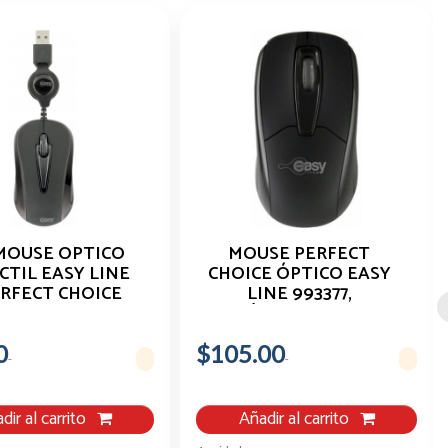
MOUSE OPTICO
MOUSE PERFECT
CTIL EASY LINE
CHOICE ÓPTICO EASY
ERFECT CHOICE
LINE 993377,
EGRO USB
ALÁMBRICO, USB,
1000DPI, NEGRO EL-
0
$105.00
993377
dir al carrito
Añadir al carrito