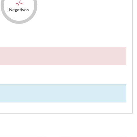
-/-
Negativos