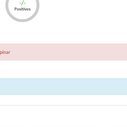
-/-
Positivos
pinar