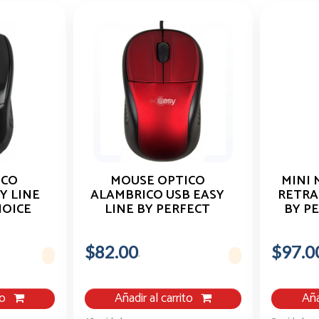
ICO
MOUSE OPTICO
MINI 
Y LINE
ALAMBRICO USB EASY
RETRA
HOICE
LINE BY PERFECT
BY P
CHOICE ROJO
N
$82.00
$97.0
to
Añadir al carrito
Aña