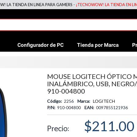
IENDA EN LINEA PARA GAMERS -
¡TECNOWOW! LA TIENDA EN LINEA PA
Configurador de PC
Tienda por Marca
P
MOUSE LOGITECH ÓPTICO M
INALÁMBRICO, USB, NEGRO
910-004800
Código:
2256
Marca:
LOGITECH
P/N:
910-004800
EAN:
0097855121936
$211.00
Precio: