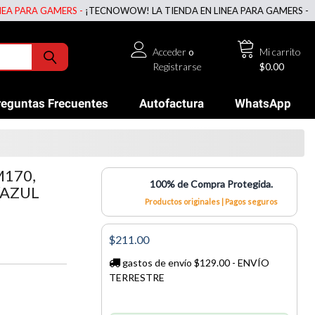
RA GAMERS -
¡TECNOWOW! LA TIENDA EN LINEA PARA GAMERS -
¡TECNO
Acceder
o
Mi carrito
Registrarse
$0.00
reguntas Frecuentes
Autofactura
WhatsApp
170,
100% de Compra Protegida.
/AZUL
Productos originales | Pagos seguros
$211.00
gastos de envío $129.00 - ENVÍO
TERRESTRE