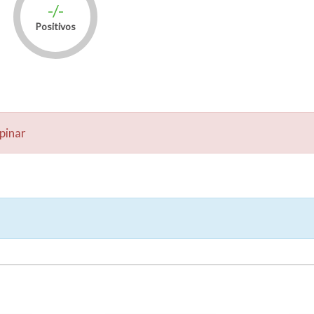
-/-
Positivos
pinar