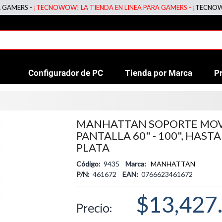
RS -
¡TECNOWOW! LA TIENDA EN LINEA PARA GAMERS -
¡TECNOWOW! LA
Configurador de PC
Tienda por Marca
P
MANHATTAN SOPORTE MOV
PANTALLA 60" - 100", HASTA
PLATA
Código:
9435
Marca:
MANHATTAN
P/N:
461672
EAN:
0766623461672
$13,427
Precio: