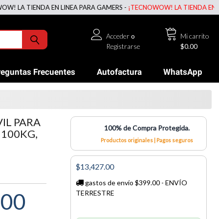
 TIENDA EN LINEA PARA GAMERS -
¡TECNOWOW! LA TIENDA EN LINEA 
Acceder
o
Mi carrito
Registrarse
$0.00
reguntas Frecuentes
Autofactura
WhatsApp
IL PARA
100% de Compra Protegida.
 100KG,
Productos originales | Pagos seguros
$13,427.00
gastos de envío $399.00 - ENVÍO
.00
TERRESTRE