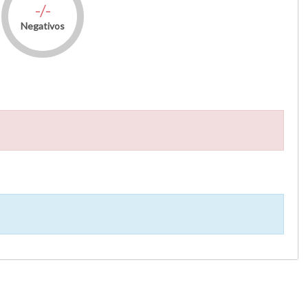
-/-
Negativos