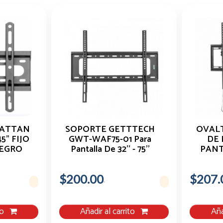
HATTAN
SOPORTE GETTTECH
OVAL
5" FIJO
GWT-WAF75-01 Para
DE 
NEGRO
Pantalla De 32'' - 75''
PANTA
HA
$200.00
$207.
to
Añadir al carrito
Aña