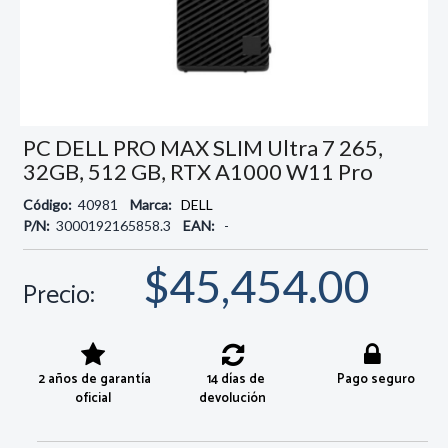
PC DELL PRO MAX SLIM Ultra 7 265,
32GB, 512 GB, RTX A1000 W11 Pro
Código:
40981
Marca:
DELL
P/N:
3000192165858.3
EAN:
-
$45,454.00
Precio:
2 años de garantía
14 días de
Pago seguro
oficial
devolución