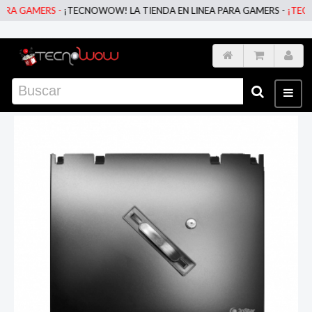
A GAMERS -
¡TECNOWOW! LA TIENDA EN LINEA PARA GAMERS -
¡TECNOW