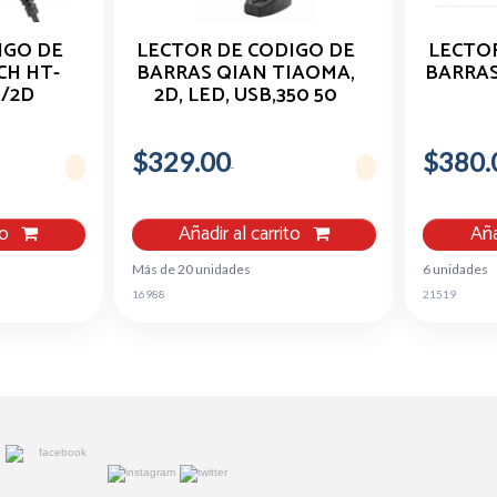
IGO DE
LECTOR DE CODIGO DE
LECTOR
CH HT-
BARRAS QIAN TIAOMA,
BARRAS
D/2D
2D, LED, USB,350 50
O
$329.00
$380.
to
Añadir al carrito
Aña
Más de 20 unidades
6 unidades
16988
21519