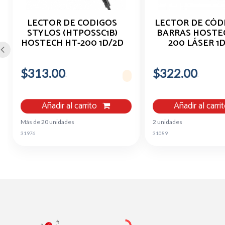
LECTOR DE CODIGOS
LECTOR DE CÓD
STYLOS (HTPOSSC1B)
BARRAS HOSTE
HOSTECH HT-200 1D/2D
200 LÁSER 1
USB
ALÁMBRIC
$313.00
$322.00
Añadir al carrito
Añadir al carri
Más de 20 unidades
2 unidades
31976
31089