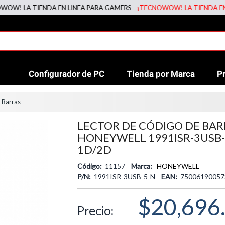
LA TIENDA EN LINEA PARA GAMERS -
¡TECNOWOW! LA TIENDA EN LINE
Configurador de PC
Tienda por Marca
P
 Barras
LECTOR DE CÓDIGO DE BAR
HONEYWELL 1991ISR-3USB-5
1D/2D
Código:
11157
Marca:
HONEYWELL
P/N:
1991ISR-3USB-5-N
EAN:
75006190057
$20,696
Precio: