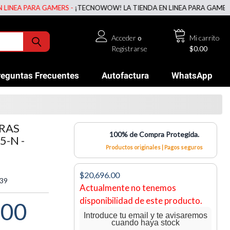
A PARA GAMERS -
¡TECNOWOW! LA TIENDA EN LINEA PARA GAMERS -
¡T
Acceder
o
Mi carrito
Registrarse
$0.00
reguntas Frecuentes
Autofactura
WhatsApp
RAS
100% de Compra Protegida.
-N -
Productos originales | Pagos seguros
$20,696.00
39
Actualmente no tenemos
disponibilidad de este producto.
.00
Introduce tu email y te avisaremos
cuando haya stock