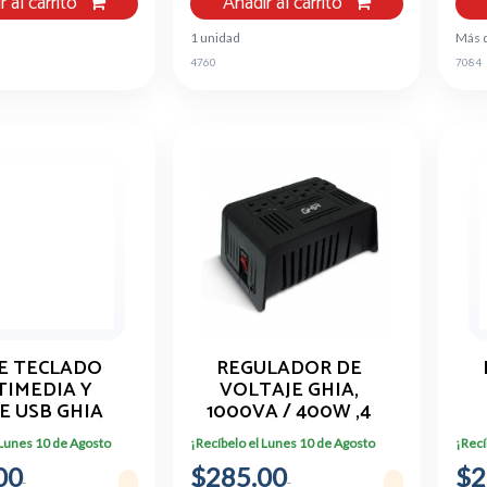
r al carrito
Añadir al carrito
1 unidad
Más 
4760
7084
DE TECLADO
REGULADOR DE
TIMEDIA Y
VOLTAJE GHIA,
E USB GHIA
1000VA / 400W ,4
OR NEGRO
CONTACTOS.
 Lunes 10 de Agosto
¡Recíbelo el Lunes 10 de Agosto
¡Recí
AMBRICO
MU
00
$285.00
$2