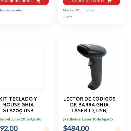
Añadir al carrito
Añadir al carrito
de 20 unidades
Más de 20 unidades
37199
KIT TECLADO Y
LECTOR DE CODIGOS
MOUSE GHIA
DE BARRA GHIA
GTA200 USB
LASER 1D, USB,
ERGONÓMICO
HANDHELD
belo el Lunes 10 de Agosto
¡Recíbelo el Lunes 10 de Agosto
LTIMEDIA NEGRO
92.00
$484.00