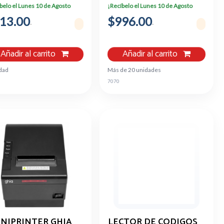
5 BILLETES / 8
RAM/16GB
belo el Lunes 10 de Agosto
¡Recíbelo el Lunes 10 de Agosto
MONEDAS
/2CAM/WIFI/BLUETOOTH
13.00
$996.00
9 /PERRITO
Añadir al carrito
Añadir al carrito
dad
Más de 20 unidades
7070
INIPRINTER GHIA
LECTOR DE CODIGOS