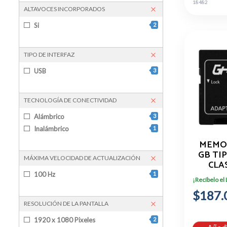
18482
ALTAVOCES INCORPORADOS
Si
2
TIPO DE INTERFAZ
USB
3
TECNOLOGÍA DE CONECTIVIDAD
Alámbrico
3
Inalámbrico
1
MEMOR
GB TI
MÁXIMA VELOCIDAD DE ACTUALIZACIÓN
CLA
AD
100 Hz
1
¡Recíbelo el
$187.
RESOLUCIÓN DE LA PANTALLA
1920 x 1080 Pixeles
2