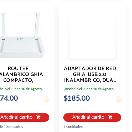
ROUTER
ADAPTADOR DE RED
ALAMBRICO GHIA
GHIA, USB 2.0,
COMPACTO,
INALAMBRICO, DUAL
300MBPS,
BAND, 600 MBPS,
belo el Lunes 10 de Agosto
¡Recíbelo el Lunes 10 de Agosto
802.11N/G/B,
ALTA VELOCIDAD
74.00
MULTIMODO,
$185.00
TENAS FIJAS 5DBI
Añadir al carrito
Añadir al carrito
de 20 unidades
16 unidades