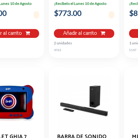
USB
1D/2D - INCLUYE
 Lunes 10 de Agosto
¡Recíbelo el Lunes 10 de Agosto
¡Recí
CABLE USB Y BASE
00
$773.00
$8
r al carrito
Añadir al carrito
2 unidades
1 uni
4762
5147
ET GHIA 7
BARRA DE SONIDO
M