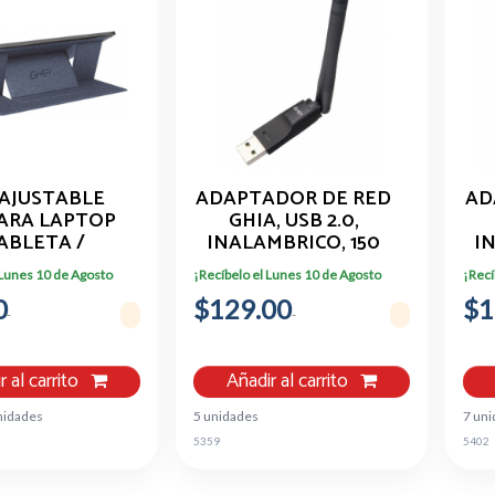
 AJUSTABLE
ADAPTADOR DE RED
AD
PARA LAPTOP
GHIA, USB 2.0,
ABLETA /
INALAMBRICO, 150
I
ACTICO Y
MBPS, CON ANTENA
 Lunes 10 de Agosto
¡Recíbelo el Lunes 10 de Agosto
¡Recí
DO / HASTA
0
 PULGADAS
$129.00
$1
r al carrito
Añadir al carrito
nidades
5 unidades
7 un
5359
5402