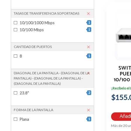
terminales pos
1
TASAS DE TRANSFERENCIA SOPORTADAS
10/100/1000 Mbps
1
10/100 Mbps
1
CANTIDAD DE PUERTOS
8
1
SWIT
PUE
DIAGONAL DE LA PANTALLA - (DIAGONAL DE LA
10/10
PANTALLA) - (DIAGONAL DE LA PANTALLA) -
(DIAGONAL DE LA PANTALLA)
HALF 
¡Recíbelo el
23.8"
2
$155.
FORMA DE LA PANTALLA
Añadi
Plana
1
Más de 20 u