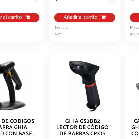
r al carrito
Añadir al carrito
1 unidad
Más 
7673
4335
 DE CODIGOS
GHIA GS2DB2
C
ARRA GHIA
LECTOR DE CÓDIGO
GH
1D CON BASE,
DE BARRAS CMOS
CO