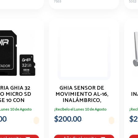
7103
5312
IA GHIA 32
GHIA SENSOR DE
PO MICRO SD
MOVIMIENTO AL-16,
IN
SE 10 CON
INALÁMBRICO,
APTADOR
HASTA 12 METROS,
MU
 Lunes 10 de Agosto
¡Recíbelo el Lunes 10 de Agosto
¡Recí
BLANCO, GAL-003
P
00
$200.00
$2