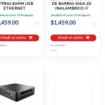
TP802 80MM USB
DE BARRAS GHIA 2D
ETHERNET
INALAMBRICO //
X/HDMI
TOCORTE COCINA
RECEPTOR USB //
belo el Lunes 10 de Agosto
¡Recíbelo el Lunes 10 de Agosto
NEGRA
BLUETOOTH // BASE
,459.00
$1,459.00
DE CARGA //
COMPATIBLE CON
QR
Añadir al carrito
Añadir al carrito
idades
12 unidades
6
12177