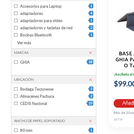
Accesorios para Laptop
1
adaptadores
4
adaptadores para video
1
adaptadores y tarjetas de red
2
Bocinas Bluetooth
1
Cajones de Dinero
1
Ver más
consumibles pos
1
BASE
MARCAS
Impresoras POS
1
GHIA 
GHIA
28
Kit de Teclado y Mouse
3
O T
PR
Lector de Código de Barras
4
¡Recíbelo el
DELGA
memorias microsd
1
UBICACIÓN
$99.0
15.6
mini pc
1
Bodega Tecnowow
3
Monitores
2
Almacenes Pachuca
2
reguladores
1
Añadi
CEDIS Nacional
23
routers
2
Más de 20 u
sensores opticos
1
10776
ANCHO DE PAPEL SOPORTADO
Switches
1
Tabletas
2
80 mm
1