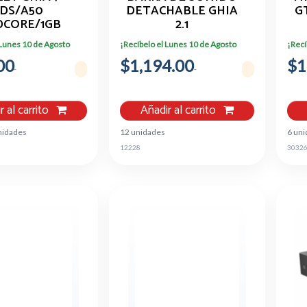
IDS/A50
DETACHABLE GHIA
G
CORE/1GB
2.1
AM/16GB
CANALES/BLUETOOTH/USB/AU
AU
 Lunes 10 de Agosto
¡Recíbelo el Lunes 10 de Agosto
¡Recí
WIFI/BLUETOOTH/2500MAH/ANDROID
ARC/ OPTICO 100W
00
 /AZUL
$1,194.00
RMS
$1
r al carrito
Añadir al carrito
nidades
12 unidades
6 un
12228
3032