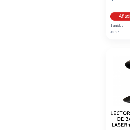
Añadi
1 unidad
40027
LECTOR
DE B
LASER 