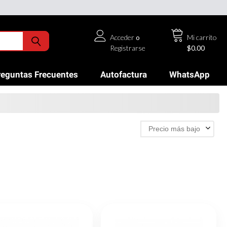
Acceder
o
Mi carrito
Registrarse
$0.00
reguntas Frecuentes
Autofactura
WhatsApp
Precio más bajo