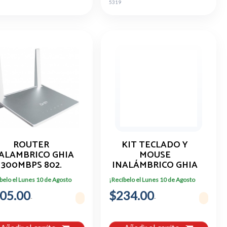
5319
ROUTER
KIT TECLADO Y
ALAMBRICO GHIA
MOUSE
300MBPS 802.
INALÁMBRICO GHIA
LTIMODO ACCESS
USB NEGRO
belo el Lunes 10 de Agosto
¡Recíbelo el Lunes 10 de Agosto
OINT REPETIDOR
GT4000BB COMODO
05.00
WISP 11N/G/B 3
$234.00
PUERTOS LAN