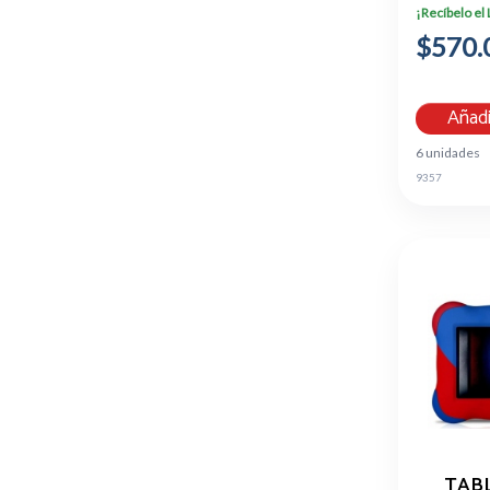
¡Recíbelo el
$570.
Añadi
6 unidades
9357
TABL