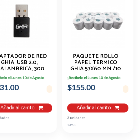
APTADOR DE RED
PAQUETE ROLLO
GHIA, USB 2.0,
PAPEL TERMICO
NALAMBRICA, 300
GHIA 57X60 MM /10
MBPS, ALTA
PIEZAS /PARA
belo el Lunes 10 de Agosto
¡Recíbelo el Lunes 10 de Agosto
VELOCIDAD
IMPRESORAS DE
31.00
$155.00
58MM // REACCION
NEGRO
Añadir al carrito
Añadir al carrito
idades
3 unidades
13933