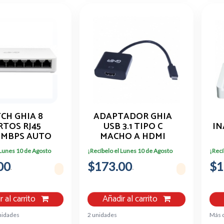
CH GHIA 8
ADAPTADOR GHIA
RTOS RJ45
USB 3.1 TIPO C
IN
0 MBPS AUTO
MACHO A HDMI
FULL DUPLEX
HEMBRA / SALIDA
 Lunes 10 de Agosto
¡Recíbelo el Lunes 10 de Agosto
¡Recí
DE VIDEO 4K
00
$173.00
$1
AN
r al carrito
Añadir al carrito
nidades
2 unidades
Más 