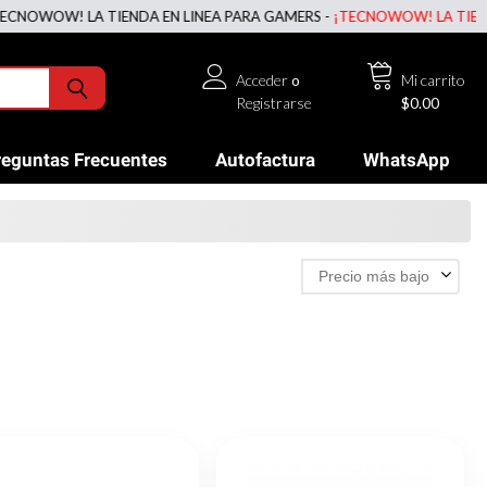
LA TIENDA EN LINEA PARA GAMERS -
¡TECNOWOW! LA TIENDA EN LINE
Acceder
o
Mi carrito
Registrarse
$0.00
reguntas Frecuentes
Autofactura
WhatsApp
Precio más bajo