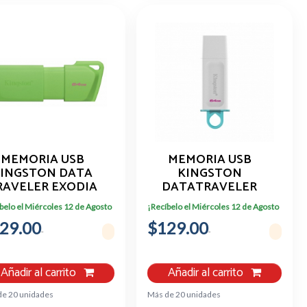
MEMORIA USB
MEMORIA USB
INGSTON DATA
KINGSTON
RAVELER EXODIA
DATATRAVELER
B 2.0 64GB VERDE
EXODIA, 64GB, USB
belo el Miércoles 12 de Agosto
¡Recíbelo el Miércoles 12 de Agosto
3.2, BLANCO CON
29.00
$129.00
ANILLO AZUL
TRANSPARENTE
Añadir al carrito
Añadir al carrito
de 20 unidades
Más de 20 unidades