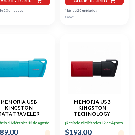
Añadir al carrito
Añadir al carrito
de 20 unidades
Más de 20 unidades
1
24802
MEMORIA USB
MEMORIA USB
KINGSTON
KINGSTON
DATATRAVELER
TECHNOLOGY
128GB 3.2 GEN 1
DTXM/128GB,
belo el Miércoles 12 de Agosto
¡Recíbelo el Miércoles 12 de Agosto
COLOR AZUL
NEGRO/ROJO
89.00
$193.00