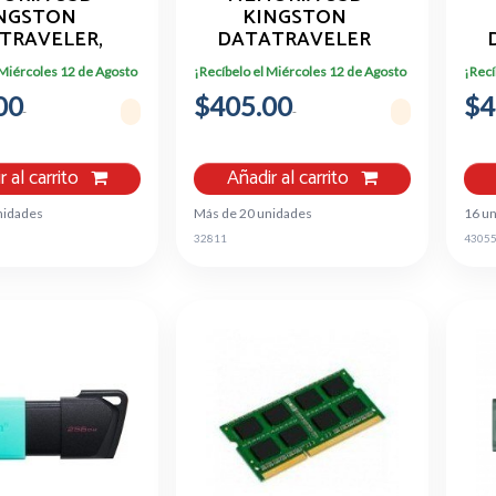
NGSTON
KINGSTON
TRAVELER,
DATATRAVELER
B, USB 3.2,
EXODIA S 256GB USB
E
 Miércoles 12 de Agosto
¡Recíbelo el Miércoles 12 de Agosto
¡Recí
 DTKN/128GB
3.2 GEN 1
00
$405.00
$4
r al carrito
Añadir al carrito
nidades
Más de 20 unidades
16 u
32811
4305