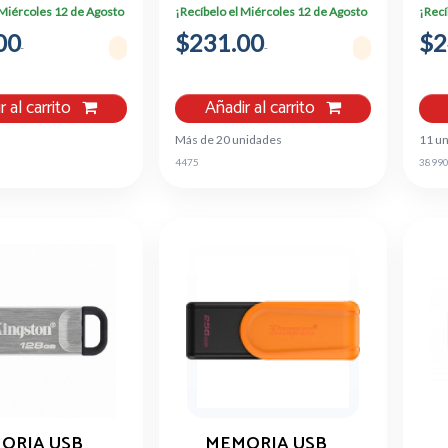
, USB-C 3.2,
KYSON, 64GB, USB
D
 Miércoles 12 de Agosto
¡Recíbelo el Miércoles 12 de Agosto
¡Recí
 DT70/128GB
3.0, PLATA
00
$231.00
DTKN/64GB
$2
r al carrito
Añadir al carrito
Más de 20 unidades
11 u
4475
3899
ORIA USB
MEMORIA USB