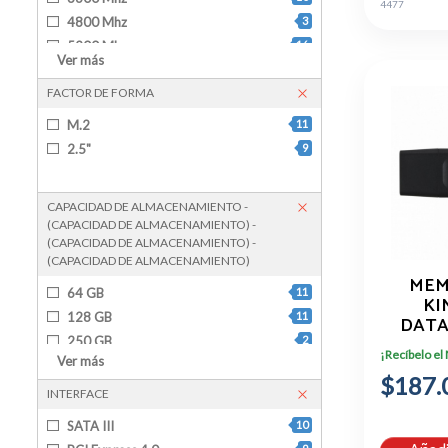
4477
4800 Mhz
3
5200 Mhz
16
Ver más
5600 Mhz
23
FACTOR DE FORMA
6000 Mhz
10
6400 Mhz
3
M.2
11
1600 Mhz
4
2.5"
9
4000 Mhz
2
CAPACIDAD DE ALMACENAMIENTO -
(CAPACIDAD DE ALMACENAMIENTO) -
(CAPACIDAD DE ALMACENAMIENTO) -
(CAPACIDAD DE ALMACENAMIENTO)
MEM
64 GB
11
KI
128 GB
11
DATA
EXODIA
250 GB
2
¡Recíbelo el
A, NEG
Ver más
256 GB
6
$187.
500 GB
8
INTERFACE
512 GB
1
SATA III
10
1 TB
9