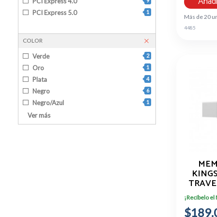
Añadi
PCI Express 4.0
9
2 TB
6
PCI Express 5.0
1
Más de 20 u
8 TB
1
4485
COLOR
Verde
2
Oro
1
Plata
4
Negro
6
Negro/Azul
1
Negro/Naranja
1
Ver más
Negro/Verde
3
Negro/Amarillo
1
Blanco
2
MEM
Rojo
1
KING
Rosa
2
TRAVE
Azul
2
128
Lila
3
¡Recíbelo el
$189.