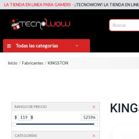
 EN LINEA PARA GAMERS -
¡TECNOWOW! LA TIENDA EN LINEA PARA GA
Todas las categorías
Inicio
Fabricantes
KINGSTON
KIN
RANGO DE PRECIO
$
119
$
52596
CATEGORÍAS