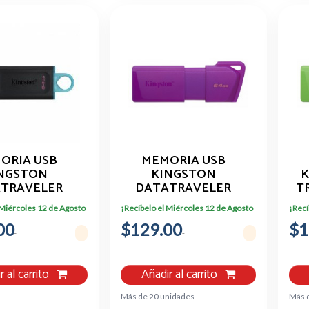
ORIA USB
MEMORIA USB
NGSTON
KINGSTON
K
TRAVELER
DATATRAVELER
T
, 64GB, USB
EXODIA USB 3.2 GEN
US
 Miércoles 12 de Agosto
¡Recíbelo el Miércoles 12 de Agosto
¡Recí
RO DTX/64GB
64GB MORADO
00
$129.00
$1
r al carrito
Añadir al carrito
Más de 20 unidades
Más 