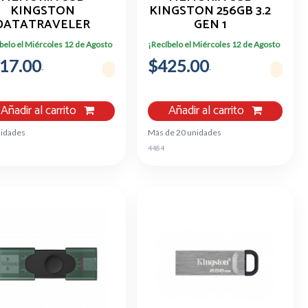
KINGSTON
KINGSTON 256GB 3.2
DATATRAVELER
GEN 1
XODIA USB 256GB
DATATRAVELER
belo el Miércoles 12 de Agosto
¡Recíbelo el Miércoles 12 de Agosto
3.2 GEN1
EXODIA DTX 256GB
17.00
$425.00
Añadir al carrito
Añadir al carrito
nidades
Más de 20 unidades
5
4484