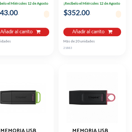
UO G2 128GB USB
TYPE A-C
belo el Miércoles 12 de Agosto
¡Recíbelo el Miércoles 12 de Agosto
3.2
43.00
$352.00
Añadir al carrito
Añadir al carrito
nidades
Más de 20 unidades
0
21883
MEMORIA USB
MEMORIA USB