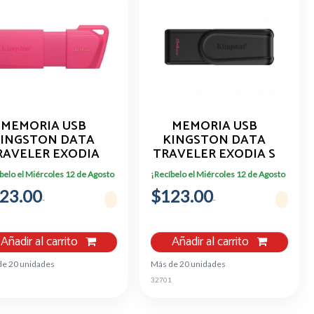
MEMORIA USB
MEMORIA USB
INGSTON DATA
KINGSTON DATA
RAVELER EXODIA
TRAVELER EXODIA S
B 2.0 64GB ROSA
NEGRO 3.2 GEN 1
belo el Miércoles 12 de Agosto
¡Recíbelo el Miércoles 12 de Agosto
64GB
23.00
$123.00
Añadir al carrito
Añadir al carrito
de 20 unidades
Más de 20 unidades
0
32701