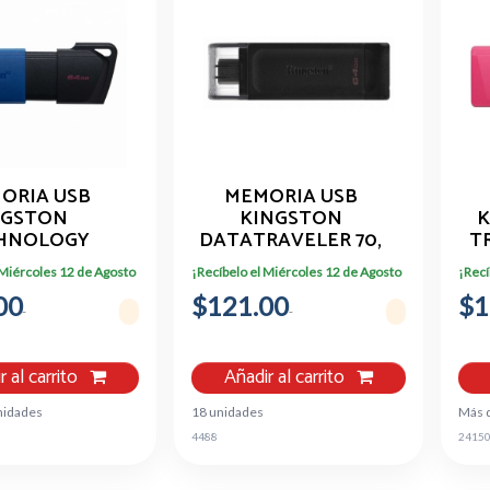
ORIA USB
MEMORIA USB
IGSTON
KINGSTON
K
HNOLOGY
DATATRAVELER 70,
T
4GB, AZUL /
64GB, USB-C 3.2,
US
 Miércoles 12 de Agosto
¡Recíbelo el Miércoles 12 de Agosto
¡Recí
NEGRO
NEGRO DT70/64GB
00
$121.00
$1
r al carrito
Añadir al carrito
nidades
18 unidades
Más 
4488
2415