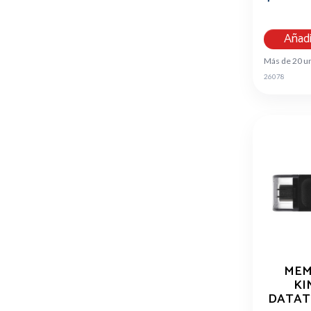
Añadi
Más de 20 u
26078
MEM
KI
DATAT