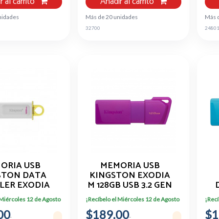
r al carrito
Añadir al carrito
nidades
Más de 20 unidades
Más 
32700
2480
ORIA USB
MEMORIA USB
STON DATA
KINGSTON EXODIA
LER EXODIA
M 128GB USB 3.2 GEN
GB BLANCO
1 COLOR MORADO
 Miércoles 12 de Agosto
¡Recíbelo el Miércoles 12 de Agosto
¡Recí
00
$189.00
$1