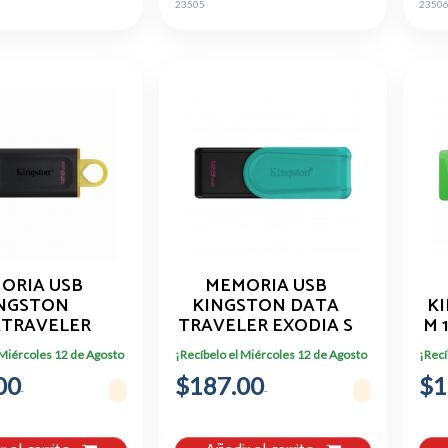
23505
2350
ORIA USB
MEMORIA USB
NGSTON
KINGSTON DATA
K
TRAVELER
TRAVELER EXODIA S
M 
, 128GB, USB
128GB 3.2 GEN 1
 Miércoles 12 de Agosto
¡Recíbelo el Miércoles 12 de Agosto
¡Recí
RO DTX/128GB
00
$187.00
$1