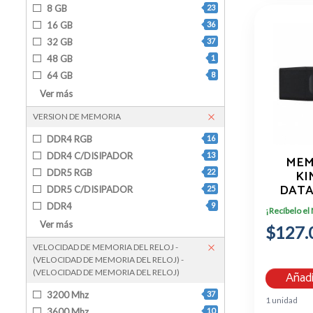
8 GB
23
16 GB
36
32 GB
37
48 GB
1
64 GB
8
128 GB
1
Ver más
4 GB
3
VERSION DE MEMORIA
DDR4 RGB
16
DDR4 C/DISIPADOR
13
MEM
KI
DDR5 RGB
22
DATA
DDR5 C/DISIPADOR
25
EXODIA
DDR4
9
¡Recíbelo el
A, NEG
DDR5
8
Ver más
$127.
VELOCIDAD DE MEMORIA DEL RELOJ -
(VELOCIDAD DE MEMORIA DEL RELOJ) -
(VELOCIDAD DE MEMORIA DEL RELOJ)
Añadi
3200 Mhz
37
1 unidad
3600 Mhz
10