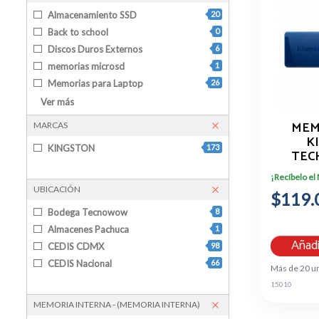
Almacenamiento SSD
20
Back to school
0
Discos Duros Externos
6
memorias microsd
1
Memorias para Laptop
26
Memorias RAM
89
Ver más
Memorias USB
31
MEM
MARCAS
K
KINGSTON
173
TEC
DTXM/6
¡Recíbelo el
UBICACIÓN
$119.
Bodega Tecnowow
8
Almacenes Pachuca
1
Añadi
CEDIS CDMX
98
CEDIS Nacional
66
Más de 20 u
15010
MEMORIA INTERNA - (MEMORIA INTERNA)