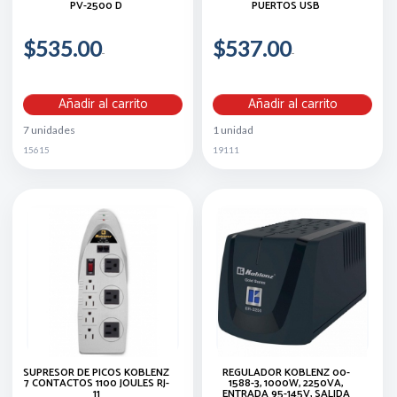
PV-2500 D
PUERTOS USB
$535.00
$537.00
Añadir al carrito
Añadir al carrito
7 unidades
1 unidad
15615
19111
SUPRESOR DE PICOS KOBLENZ
REGULADOR KOBLENZ 00-
7 CONTACTOS 1100 JOULES RJ-
1588-3, 1000W, 2250VA,
11
ENTRADA 95-145V, SALIDA