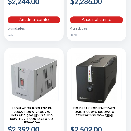
$2,244.00
$2,286.00
Añadir al carrito
Añadir al carrito
8 unidades
4 unidades
5668
4260
REGULADOR KOBLENZ RI-
NO BREAK KOBLENZ 10017
2002, 1500W, 2500VA,
USB/R, 500W, 1000VA, 8
ENTRADA 90-145V, SALIDA
CONTACTOS 00-4233-3
108V-132V, 1 CONTACTO 00-
1596-00-6
$2,392.00
$2,502.00