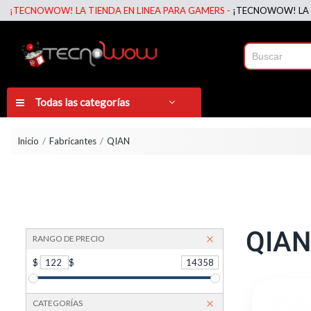
WOW! LA TIENDA EN LINEA PARA GAMERS -
¡TECNOWOW! LA TIENDA EN
Todas las categorías
Inicio
Fabricantes
QIAN
QIAN
RANGO DE PRECIO
$
122
$
14358
CATEGORÍAS