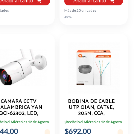
Añadir al carrito
Añadir al carrito
idades
Más de 20 unidades
4
4094
CAMARA CCTV
BOBINA DE CABLE
NALAMBRICA YAN
UTP QIAN, CAT5E,
QCI-62302, LED,
305M, CCA,
1080P, 2MP,
INTERIOR, COLOR
belo el Miércoles 12 de Agosto
¡Recíbelo el Miércoles 12 de Agosto
P/EXTERIORES
GRIS
44.00
$692.00