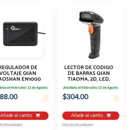
REGULADOR DE
LECTOR DE CODIGO
VOLTAJE QIAN
DE BARRAS QIAN
AOSHAN EN1000
TIAOMA, 2D, LED,
1000 VA 8
USB,350 50
belo el Miércoles 12 de Agosto
¡Recíbelo el Miércoles 12 de Agosto
ONTACTOS 2 USB
88.00
$304.00
Añadir al carrito
Añadir al carrito
de 20 unidades
Más de 20 unidades