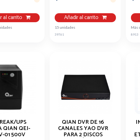
r al carrito
Añadir al carrito
nidades
15 unidades
Más 
39761
8913
REAK/UPS
QIAN DVR DE 16
I
 QIAN QEI-
CANALES YAO DVR
V-01 500V
PARA 2 DISCOS
E