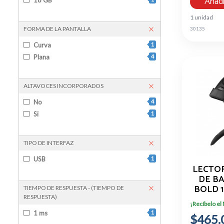
Añadi
1 unidad
FORMA DE LA PANTALLA
30135
Curva
1
Plana
4
ALTAVOCES INCORPORADOS
No
4
Si
1
TIPO DE INTERFAZ
USB
1
LECTO
DE B
BOLD 
TIEMPO DE RESPUESTA - (TIEMPO DE
USB 
RESPUESTA)
¡Recíbelo el
1 ms
1
$465.