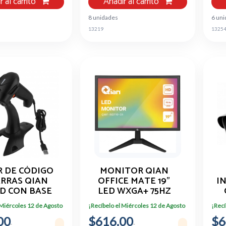
r al carrito
Añadir al carrito
8 unidades
6 un
13219
1325
R DE CÓDIGO
MONITOR QIAN
ARRAS QIAN
OFFICE MATE 19"
I
1D CON BASE
LED WXGA+ 75HZ
ALAMBRICO
HDMI VGA VESA
 Miércoles 12 de Agosto
¡Recíbelo el Miércoles 12 de Agosto
¡Recí
00
$616.00
$6