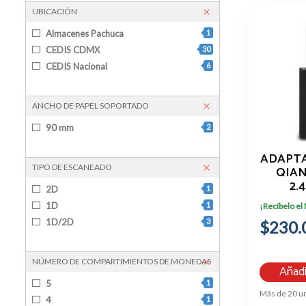
Teléfono IP
1
UBICACIÓN
terminales pos
1
Almacenes Pachuca
1
CEDIS CDMX
30
CEDIS Nacional
6
ANCHO DE PAPEL SOPORTADO
90 mm
2
ADAPTA
TIPO DE ESCANEADO
QIAN
2.
2D
1
BLUE
1D
1
¡Recíbelo el
1D/2D
3
$230.
NÚMERO DE COMPARTIMIENTOS DE MONEDAS
Añadi
5
1
Más de 20 u
4
1