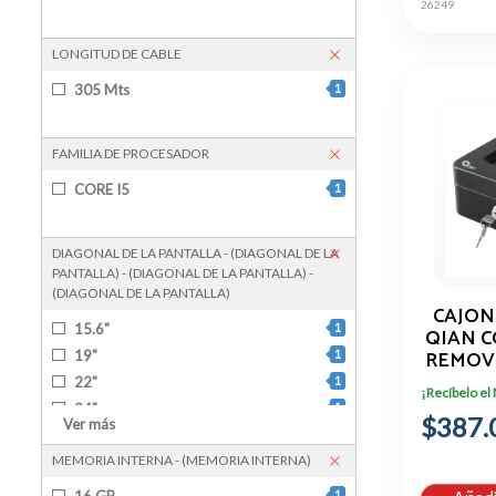
26249
LONGITUD DE CABLE
305 Mts
1
FAMILIA DE PROCESADOR
CORE I5
1
DIAGONAL DE LA PANTALLA - (DIAGONAL DE LA
PANTALLA) - (DIAGONAL DE LA PANTALLA) -
(DIAGONAL DE LA PANTALLA)
CAJON
15.6"
1
QIAN 
REMOV
19"
1
NIVE
22"
1
¡Recíbelo el
24"
1
$387.
Ver más
27"
1
MEMORIA INTERNA - (MEMORIA INTERNA)
30"
1
16 GB
1