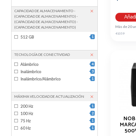
CAPACIDAD DE ALMACENAMIENTO -
Añadi
(CAPACIDAD DE ALMACENAMIENTO) -
(CAPACIDAD DE ALMACENAMIENTO) -
Más de 20 u
(CAPACIDAD DE ALMACENAMIENTO)
41059
512 GB
1
TECNOLOGÍA DE CONECTIVIDAD
Alámbrico
4
Inalámbrico
3
Inalámbrico/Alámbrico
1
MÁXIMA VELOCIDAD DE ACTUALIZACIÓN
200 Hz
1
100 Hz
2
NOB
75 Hz
1
MARCA
60 Hz
1
500