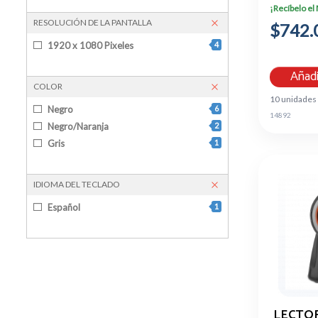
¡Recíbelo el
RESOLUCIÓN DE LA PANTALLA
$742.
1920 x 1080 Pixeles
4
Añadi
COLOR
10 unidades
Negro
6
14892
Negro/Naranja
2
Gris
1
IDIOMA DEL TECLADO
Español
1
LECTO