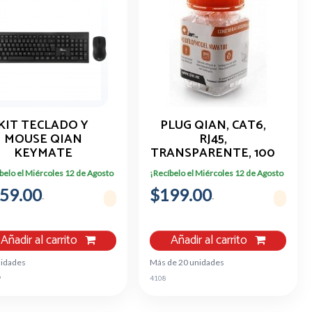
KIT TECLADO Y
PLUG QIAN, CAT6,
MOUSE QIAN
RJ45,
KEYMATE
TRANSPARENTE, 100
NALAMBRICO 2.0
PIEZAS, NW6100
belo el Miércoles 12 de Agosto
¡Recíbelo el Miércoles 12 de Agosto
SB EN ESPAÑOL
59.00
$199.00
Añadir al carrito
Añadir al carrito
nidades
Más de 20 unidades
9
4108