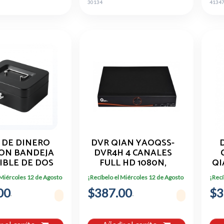
30134
4134
 DE DINERO
DVR QIAN YAOQSS-
CON BANDEJA
DVR4H 4 CANALES
IBLE DE DOS
FULL HD 1080N,
QI
LES NEGRO
PENTAHIBRIDO,H264
 Miércoles 12 de Agosto
¡Recíbelo el Miércoles 12 de Agosto
¡Recí
P/1DD
00
$387.00
$3