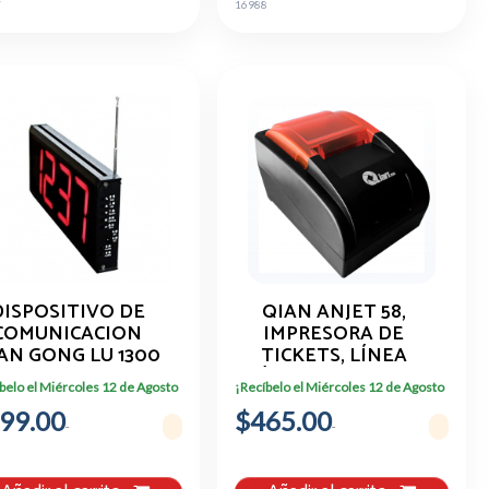
7
16988
DISPOSITIVO DE
QIAN ANJET 58,
COMUNICACION
IMPRESORA DE
AN GONG LU 1300
TICKETS, LÍNEA
QST-SD130,
TÉRMICA, 203 X 203
belo el Miércoles 12 de Agosto
¡Recíbelo el Miércoles 12 de Agosto
INALAMBRICO
DPI, USB 2.0,
99.00
$465.00
NEGRO/NARANJA