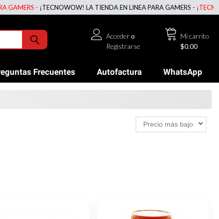
S -
¡TECNOWOW! LA TIENDA EN LINEA PARA GAMERS -
¡TECNOWOW! LA 
Acceder
o
Mi carrito
Registrarse
$0.00
reguntas Frecuentes
Autofactura
WhatsApp
Precio más bajo