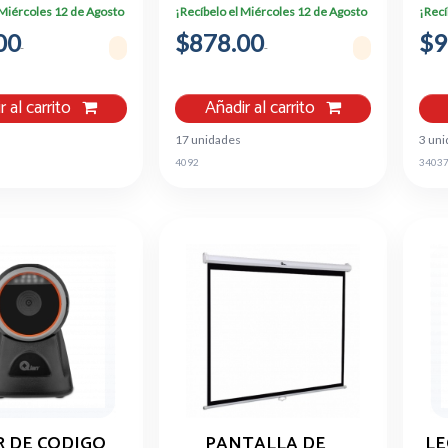
DUROS, MÁX. 6TB, 2X
MA
 Miércoles 12 de Agosto
¡Recíbelo el Miércoles 12 de Agosto
¡Recí
USB 2.0, 1X RJ-45,
00
$878.00
QSS-DVR16H
$9
r al carrito
Añadir al carrito
17 unidades
3 un
4092
3403
R DE CODIGO
PANTALLA DE
LE