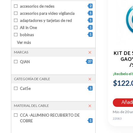
accesorios de redes
2
accesorios para video vigilancia
1
adaptadores y tarjetas de red
1
All In One
1
bobinas
1
Cajones de Dinero
2
Ver más
camaras de video vigilancia
1
KIT DE
MARCAS
DVR Y NVR
2
GAOY
QIAN
37
Impresoras POS
5
/
/INAL
Kit de Teclado y Mouse
1
¡Recíbelo el
SENS M
Lector de Código de Barras
5
CATEGORÍA DE CABLE
$122.
Monitores
4
Cat5e
1
Monitores Gamer
1
monitores pos
1
Añadi
MATERIAL DEL CABLE
no break y ups
2
Más de 20 u
pantallas de proyeccion
3
CCA -ALUMINIO RECUBIERTO DE
22083
proyectores
1
COBRE
1
reguladores
1