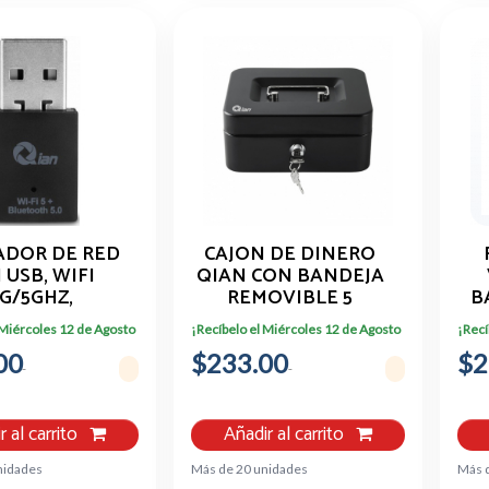
DOR DE RED
CAJON DE DINERO
 USB, WIFI
QIAN CON BANDEJA
4G/5GHZ,
REMOVIBLE 5
B
TOOTH 5.0
MONEDAS QOC-
 Miércoles 12 de Agosto
¡Recíbelo el Miércoles 12 de Agosto
¡Recí
143SK
C
00
$233.00
$2
r al carrito
Añadir al carrito
nidades
Más de 20 unidades
Más 