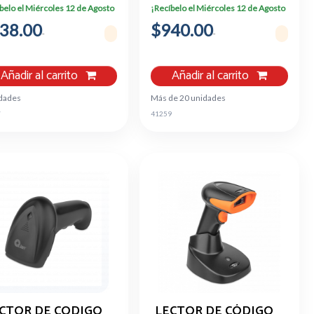
NUAL QOP-T12SA-
100HZ HDMI VGA
belo el Miércoles 12 de Agosto
¡Recíbelo el Miércoles 12 de Agosto
SI
38.00
$940.00
Añadir al carrito
Añadir al carrito
idades
Más de 20 unidades
7
41259
CTOR DE CODIGO
LECTOR DE CÓDIGO