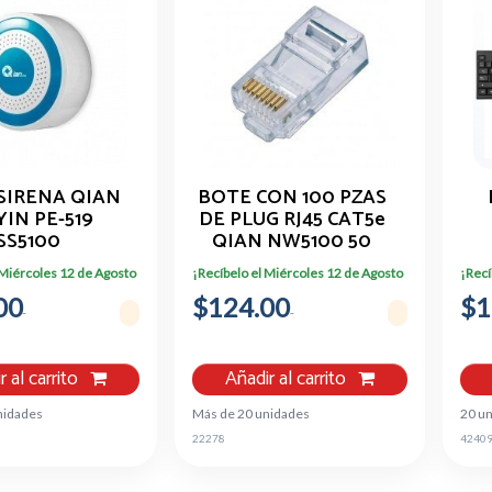
 SIRENA QIAN
BOTE CON 100 PZAS
IN PE-519
DE PLUG RJ45 CAT5e
SS5100
QIAN NW5100 50
AMBRICO /C-
MICRAS
I
 Miércoles 12 de Agosto
¡Recíbelo el Miércoles 12 de Agosto
¡Recí
OV PIR /PTA
U
00
/VEN
$124.00
$1
r al carrito
Añadir al carrito
nidades
Más de 20 unidades
20 u
22278
4240