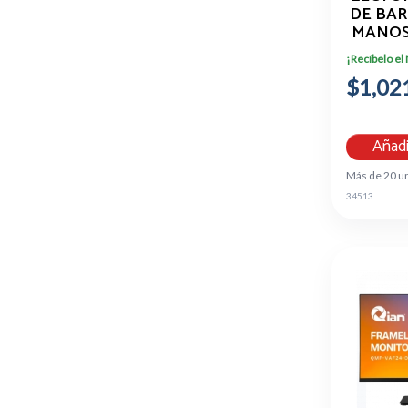
DE BAR
MANOS
QO
¡Recíbelo el
$1,02
Añadi
Más de 20 u
34513