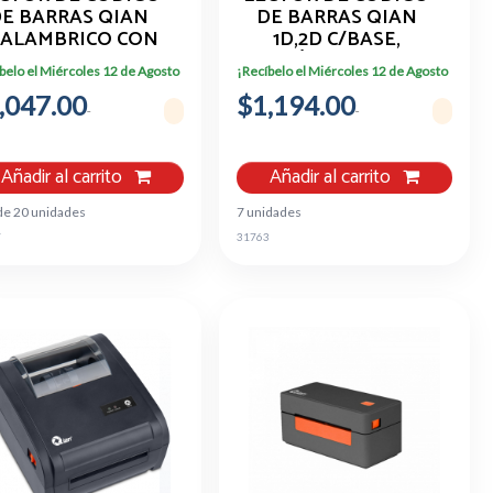
E BARRAS QIAN
DE BARRAS QIAN
NALAMBRICO CON
1D,2D C/BASE,
BASE 2D QOB-
INALÁMBRICO USB
belo el Miércoles 12 de Agosto
¡Recíbelo el Miércoles 12 de Agosto
2DUWY
,047.00
$1,194.00
Añadir al carrito
Añadir al carrito
de 20 unidades
7 unidades
7
31763