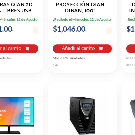
RAS QIAN 2D
PROYECCIÓN QIAN
D
 LIBRES USB
DIBAN, 100"
I
B-2DUSH
DIAGONAL, BLANCO
 Miércoles 12 de Agosto
¡Recíbelo el Miércoles 12 de Agosto
¡Recí
MATE, QPG-69502
1.00
$1,046.00
$1
r al carrito
Añadir al carrito
nidades
Más de 20 unidades
Más 
598
3641